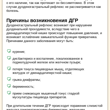
о его наличии, так как протекает он бессимптомно. В этом
случае дуоденогастральный рефлюкс не рассматривается как
болезнь.
Причины возникновения ДГР
Дуоденогастральный рефлюкс возникает при нарушении
дуоденальной проходимости, вследствие чего в
двенадцатиперстной кишке происходит повышение давления, и
возникает ослабление замыкательной функции привратника.
Причинами данного заболевания могут быть:
курение;
дисбактериоз и воспаление, локализованное в
поджелудочной железе или желчном пузыре;
потеря тонуса пищеводных мышц, отделяющих
желудок от двенадцатиперстной кишки;
грыжа диафрагмы;
беременность;
прием снижающих мышечный тонус гладкой
мускулатуры пищевода препаратов.
При длительном течении ДГР происходит поражение слизистой
желудка панкреатическими ферментами, желчными