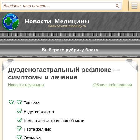
www.novosti-mediciny.ru
Выберите рубрику блога
Дуоденогастральный рефлюкс —
симптомы и лечение
Новости медицины
Общие заболевания
Тошнота
Вздутие живота
Боль в эпигастральной области
Рвота желчью
Отрыжка