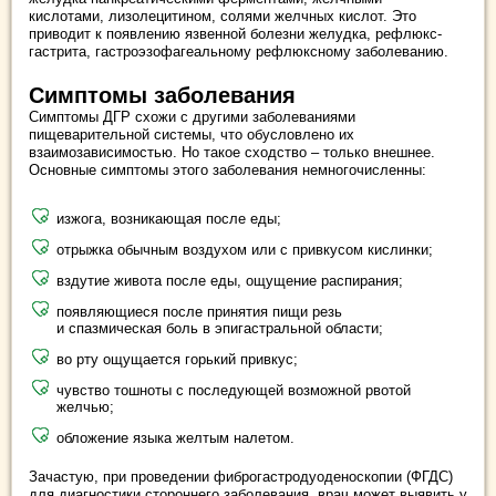
кислотами, лизолецитином, солями желчных кислот. Это
приводит к появлению язвенной болезни желудка, рефлюкс-
гастрита, гастроэзофагеальному рефлюксному заболеванию.
Симптомы заболевания
Симптомы ДГР схожи с другими заболеваниями
пищеварительной системы, что обусловлено их
взаимозависимостью. Но такое сходство – только внешнее.
Основные симптомы этого заболевания немногочисленны:
изжога, возникающая после еды;
отрыжка обычным воздухом или с привкусом кислинки;
вздутие живота после еды, ощущение распирания;
появляющиеся после принятия пищи резь
и спазмическая боль в эпигастральной области;
во рту ощущается горький привкус;
чувство тошноты с последующей возможной рвотой
желчью;
обложение языка желтым налетом.
Зачастую, при проведении фиброгастродуоденоскопии (ФГДС)
для диагностики стороннего заболевания, врач может выявить у