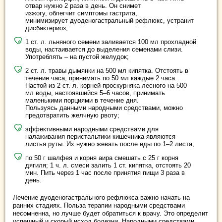
отвар нужно 2 раза в день. Он снимет
изжогу, облегчит симптомы гастрита,
минимизирует дуоденогастральный рефлюкс, устранит
дисбактериоз;
1 ст. л. льняного семени заливается 100 мл прохладной
воды, настаивается до выделения семенами слизи.
Употреблять – на пустой желудок;
2 ст. л. травы дымянки на 500 мл кипятка. Отстоять в
течение часа, принимать по 50 мл каждые 2 часа.
Настой из 2 ст. л. корней проскурняка лесного на 500
мл воды, настоявшийся 5–6 часов, принимать
маленькими порциями в течение дня.
Пользуясь данными народными средствами, можно
предотвратить желчную рвоту;
эффективными народными средствами для
налаживания перистальтики кишечника являются
листья руты. Их нужно жевать после еды по 1–2 листа;
по 50 г шалфея и корня аира смешать с 25 г корня
дягиля; 1 ч. л. смеси залить 1 ст. кипятка, отстоять 20
мин. Пить через 1 час после принятия пищи 3 раза в
день.
Лечение дуоденогастрального рефлюкса важно начать на
ранних стадиях. Польза терапии народными средствами
несомненна, но лучше будет обратиться к врачу. Это определит
успешный и скорый исход болезни. Народными средствами