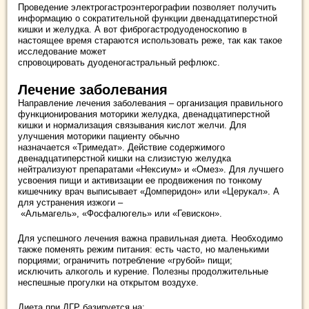
Проведение электрогастроэнтерографии позволяет получить
информацию о сократительной функции двенадцатиперстной
кишки и желудка. А вот фиброгастродуоденоскопию в
настоящее время стараются использовать реже, так как такое
исследование может
спровоцировать дуоденогастральный рефлюкс.
Лечение заболевания
Направление лечения заболевания – организация правильного
функционирования моторики желудка, двенадцатиперстной
кишки и нормализация связывания кислот желчи. Для
улучшения моторики пациенту обычно
назначается «Тримедат». Действие содержимого
двенадцатиперстной кишки на слизистую желудка
нейтрализуют препаратами «Нексиум» и «Омез». Для лучшего
усвоения пищи и активизации ее продвижения по тонкому
кишечнику врач выписывает «Домперидон» или «Церукал». А
для устранения изжоги –
«Альмагель», «Фосфалюгель» или «Гевискон».
Для успешного лечения важна правильная диета. Необходимо
также поменять режим питания: есть часто, но маленькими
порциями; ограничить потребление «грубой» пищи;
исключить алкоголь и курение. Полезны продолжительные
неспешные прогулки на открытом воздухе.
Диета при ДГР базируется на: