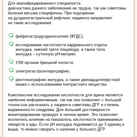
Для квалифицированного специалиста
диагностика данного заболевания не трудна, так как симптомы
болезни весьма специфичны. При подозрении
на дуоденогастральный рефлюкс пациента направляют
на такие исследования:
фиброгастродуоденоскопию (ФГДС);
исследование кислотности кардиального отдела
желудка, нижней трети пищевода, а также тела
желудка – суточную рН-метрию;
УЗИ органов брюшной полости;
электрогастроэнтерографию;
рентгенографию желудка, а также двенадцатиперстной
кишки с использованием контрастного вещества.
Комплексное исследование кислотности для врача является
наиболее информативным, так как оно позволяет с большой
точностью распознать у пациента симптомы ДГР и степень
выраженности синдрома. Для большей достоверности
мониторирование проводят в ночное время. Это позволяет
исключить влияние на показатель кислотности принимаемых
лекарств и еды. Если рН желудка поднимается до 3 единиц и
выше, то можно говорить о наличии у больного ДГР.