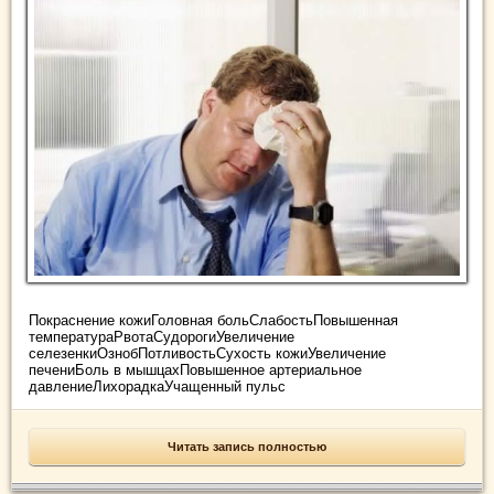
Покраснение кожиГоловная больСлабостьПовышенная
температураРвотаСудорогиУвеличение
селезенкиОзнобПотливостьСухость кожиУвеличение
печениБоль в мышцахПовышенное артериальное
давлениеЛихорадкаУчащенный пульс
Читать запись полностью