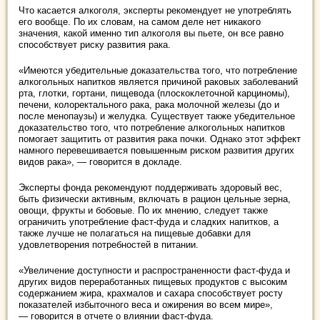
Что касается алкоголя, эксперты рекомендует не употреблять
его вообще. По их словам, на самом деле нет никакого
значения, какой именно тип алкоголя вы пьете, он все равно
способствует риску развития рака.
«Имеются убедительные доказательства того, что потребление
алкогольных напитков является причиной раковых заболеваний
рта, глотки, гортани, пищевода (плоскоклеточной карциномы),
печени, колоректального рака, рака молочной железы (до и
после менопаузы) и желудка. Существует также убедительное
доказательство того, что потребление алкогольных напитков
помогает защитить от развития рака почки. Однако этот эффект
намного перевешивается повышенным риском развития других
видов рака», — говорится в докладе.
Эксперты фонда рекомендуют поддерживать здоровый вес,
быть физически активным, включать в рацион цельные зерна,
овощи, фрукты и бобовые. По их мнению, следует также
ограничить употребление фаст-фуда и сладких напитков, а
также лучше не полагаться на пищевые добавки для
удовлетворения потребностей в питании.
«Увеличение доступности и распространенности фаст-фуда и
других видов переработанных пищевых продуктов с высоким
содержанием жира, крахмалов и сахара способствует росту
показателей избыточного веса и ожирения во всем мире»,
— говорится в отчете о влиянии фаст-фуда.