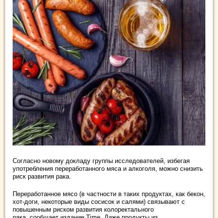
Согласно новому докладу группы исследователей, избегая
употребления переработанного мяса и алкоголя, можно снизить
риск развития рака.
Переработанное мясо (в частности в таких продуктах, как бекон,
хот-доги, некоторые виды сосисок и салями) связывают с
повышенным риском развития колоректального
рака, сообщает издание Time. Даже продукты из