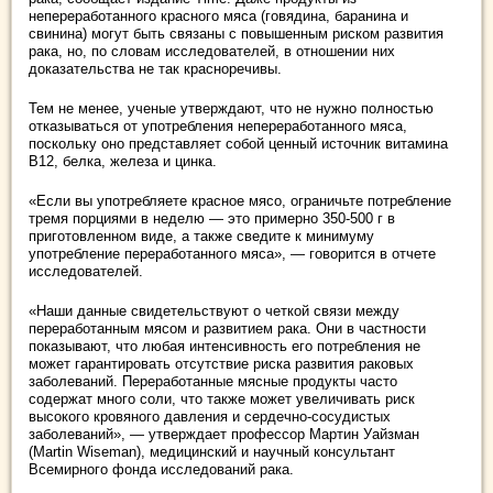
непереработанного красного мяса (говядина, баранина и
свинина) могут быть связаны с повышенным риском развития
рака, но, по словам исследователей, в отношении них
доказательства не так красноречивы.
Тем не менее, ученые утверждают, что не нужно полностью
отказываться от употребления непереработанного мяса,
поскольку оно представляет собой ценный источник витамина
B12, белка, железа и цинка.
«Если вы употребляете красное мясо, ограничьте потребление
тремя порциями в неделю — это примерно 350-500 г в
приготовленном виде, а также сведите к минимуму
употребление переработанного мяса», — говорится в отчете
исследователей.
«Наши данные свидетельствуют о четкой связи между
переработанным мясом и развитием рака. Они в частности
показывают, что любая интенсивность его потребления не
может гарантировать отсутствие риска развития раковых
заболеваний. Переработанные мясные продукты часто
содержат много соли, что также может увеличивать риск
высокого кровяного давления и сердечно-сосудистых
заболеваний», — утверждает профессор Мартин Уайзман
(Martin Wiseman), медицинский и научный консультант
Всемирного фонда исследований рака.