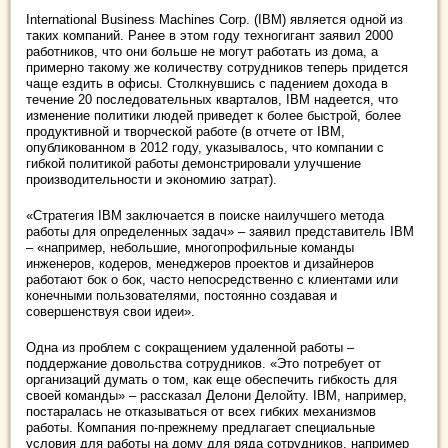
International Business Machines Corp. (IBM) является одной из
таких компаний. Ранее в этом году техногигант заявил 2000
работников, что они больше не могут работать из дома, а
примерно такому же количеству сотрудников теперь придется
чаще ездить в офисы. Столкнувшись с падением дохода в
течение 20 последовательных кварталов, IBM надеется, что
изменение политики людей приведет к более быстрой, более
продуктивной и творческой работе (в отчете от IBM,
опубликованном в 2012 году, указывалось, что компании с
гибкой политикой работы демонстрировали улучшение
производительности и экономию затрат).
«Стратегия IBM заключается в поиске наилучшего метода
работы для определенных задач» – заявил представитель IBM
– «например, небольшие, многопрофильные команды
инженеров, кодеров, менеджеров проектов и дизайнеров
работают бок о бок, часто непосредственно с клиентами или
конечными пользователями, постоянно создавая и
совершенствуя свои идеи».
Одна из проблем с сокращением удаленной работы –
поддержание довольства сотрудников. «Это потребует от
организаций думать о том, как еще обеспечить гибкость для
своей команды» – рассказал Делони Делойту. IBM, например,
постаралась не отказываться от всех гибких механизмов
работы. Компания по-прежнему предлагает специальные
условия для работы на дому для ряда сотрудников, например