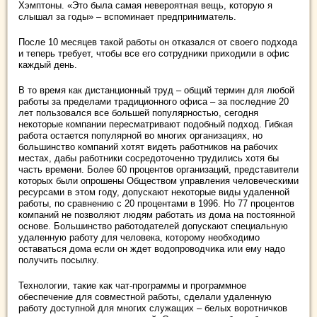
Хэмптоны. «Это была самая невероятная вещь, которую я
слышал за годы» – вспоминает предприниматель.
После 10 месяцев такой работы он отказался от своего подхода
и теперь требует, чтобы все его сотрудники приходили в офис
каждый день.
В то время как дистанционный труд – общий термин для любой
работы за пределами традиционного офиса – за последние 20
лет пользовался все большей популярностью, сегодня
некоторые компании пересматривают подобный подход. Гибкая
работа остается популярной во многих организациях, но
большинство компаний хотят видеть работников на рабочих
местах, дабы работники сосредоточенно трудились хотя бы
часть времени. Более 60 процентов организаций, представители
которых были опрошены Обществом управления человеческими
ресурсами в этом году, допускают некоторые виды удаленной
работы, по сравнению с 20 процентами в 1996. Но 77 процентов
компаний не позволяют людям работать из дома на постоянной
основе. Большинство работодателей допускают специальную
удаленную работу для человека, которому необходимо
оставаться дома если он ждет водопроводчика или ему надо
получить посылку.
Технологии, такие как чат-программы и программное
обеспечение для совместной работы, сделали удаленную
работу доступной для многих служащих – белых воротничков