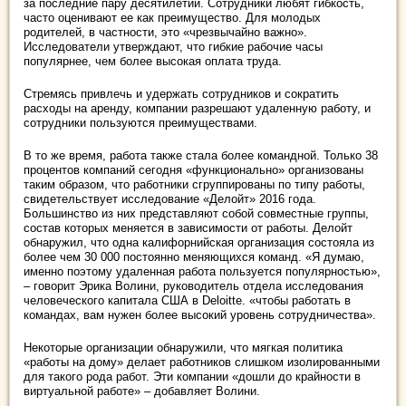
за последние пару десятилетий. Сотрудники любят гибкость,
часто оценивают ее как преимущество. Для молодых
родителей, в частности, это «чрезвычайно важно».
Исследователи утверждают, что гибкие рабочие часы
популярнее, чем более высокая оплата труда.
Стремясь привлечь и удержать сотрудников и сократить
расходы на аренду, компании разрешают удаленную работу, и
сотрудники пользуются преимуществами.
В то же время, работа также стала более командной. Только 38
процентов компаний сегодня «функционально» организованы
таким образом, что работники сгруппированы по типу работы,
свидетельствует исследование «Делойт» 2016 года.
Большинство из них представляют собой совместные группы,
состав которых меняется в зависимости от работы. Делойт
обнаружил, что одна калифорнийская организация состояла из
более чем 30 000 постоянно меняющихся команд. «Я думаю,
именно поэтому удаленная работа пользуется популярностью»,
– говорит Эрика Волини, руководитель отдела исследования
человеческого капитала США в Deloitte. «чтобы работать в
командах, вам нужен более высокий уровень сотрудничества».
Некоторые организации обнаружили, что мягкая политика
«работы на дому» делает работников слишком изолированными
для такого рода работ. Эти компании «дошли до крайности в
виртуальной работе» – добавляет Волини.