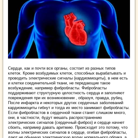
Сердце, как и почти все органы, состоит из разных типов
клеток. Кроме возбудимых клеток, способных вырабатывать и
проводить электрические сигналы (кардиомиоциты), в нем есть
и клетки соединительной ткани, не передающие такое
возбуждение, например фибробласты. Фибробласты
поддерживают структурную целостность сердца и заполняют
повреждения при их возникновении , образуя, правда, рубец.
После инфаркта и некоторых других сердечных заболеваний
кардиомиоциты гибнут и тогда их место занимают фибробласты.
Если фибробластов в сердечной ткани станет слишком много,
они, в частности, будут мешать распространению
электрических сигналов (сердечный фиброз) и сердце начнет
сбоить, например давать аритмию. Происходит это потому, что
волны электрических сигналов в сердце, огибая фибробласты,
дают не обычную электрическую волну нормального облика, а