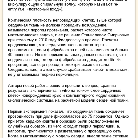
циркулирующую спиральную волну, которую называют re-
entry (т.е. «повторный вход»).
Критическая плотность непроводящих клеток, выше которой
сердечная ткань не должна проводить возбуждение,
называется порогом протекания, расчет которого чисто
математическая задача, и ее решение Станиславом Смирновым
принесло ему в 2010 году Филдсовскую премию. Расчеты
предсказывают, что сердечная ткань должна терять
проводимость, если фибробластов в ней накапливается больше
40 процентов. Но экспериментальные данные показывают, что
сердечная ткань, где доля фибробластов доходит до 65–75
процентов, все еще проводят электрические сигналы.
Следовательно, в этом случае срабатывает какой-то механизм,
не учитываемый теорией перколяции.
Авторы новой работы решили прояснить вопрос, сравнив
результаты эксперимента in vitro на тонком слое сердечных
клеток новорожденных крыс и компьютерного моделирования
биологической системы, на расчетной модели сердечной ткани.
Первый эксперимент показал, что сердечная ткань сохраняет
проводимость при доле фибробластов до 75 процентов. Однако
при этом кардиомиоциты в образцах были расположены не
случайным образом, из чего исходит теория перколяции, а,
напротив, группируются в разветвленную проводящую сеть.
Когда в математическую модель сердца внесли такие сетевые