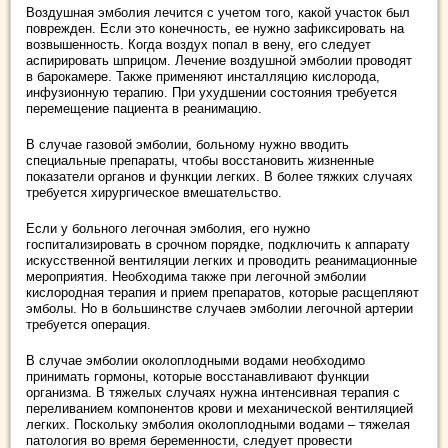
Воздушная эмболия лечится с учетом того, какой участок был
поврежден. Если это конечность, ее нужно зафиксировать на
возвышенность. Когда воздух попал в вену, его следует
аспирировать шприцом. Лечение воздушной эмболии проводят
в барокамере. Также применяют инсталляцию кислорода,
инфузионную терапию. При ухудшении состояния требуется
перемещение пациента в реанимацию.
В случае газовой эмболии, больному нужно вводить
специальные препараты, чтобы восстановить жизненные
показатели органов и функции легких. В более тяжких случаях
требуется хирургическое вмешательство.
Если у больного легочная эмболия, его нужно
госпитализировать в срочном порядке, подключить к аппарату
искусственной вентиляции легких и проводить реанимационные
мероприятия. Необходима также при легочной эмболии
кислородная терапия и прием препаратов, которые расщепляют
эмболы. Но в большинстве случаев эмболии легочной артерии
требуется операция.
В случае эмболии околоплодными водами необходимо
принимать гормоны, которые восстанавливают функции
организма. В тяжелых случаях нужна интенсивная терапия с
переливанием компонентов крови и механической вентиляцией
легких. Поскольку эмболия околоплодными водами – тяжелая
патология во время беременности, следует провести