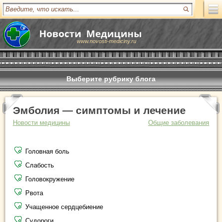
www.novosti-mediciny.ru
Выберите рубрику блога
Эмболия — симптомы и лечение
Новости медицины
Общие заболевания
Головная боль
Слабость
Головокружение
Рвота
Учащенное сердцебиение
Судороги