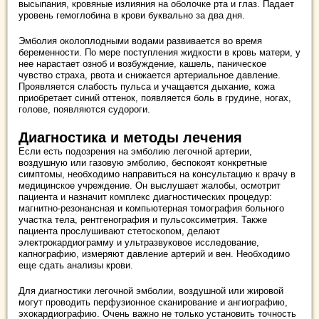
высыпания, кровяные излияния на оболочке рта и глаз. Падает
уровень гемоглобина в крови буквально за два дня.
Эмболия околоплодными водами развивается во время
беременности. По мере поступления жидкости в кровь матери, у
нее нарастает озноб и возбуждение, кашель, паническое
чувство страха, рвота и снижается артериальное давление.
Проявляется слабость пульса и учащается дыхание, кожа
приобретает синий оттенок, появляется боль в грудине, ногах,
голове, появляются судороги.
Диагностика и методы лечения
Если есть подозрения на эмболию легочной артерии,
воздушную или газовую эмболию, беспокоят конкретные
симптомы, необходимо направиться на консультацию к врачу в
медицинское учреждение. Он выслушает жалобы, осмотрит
пациента и назначит комплекс диагностических процедур:
магнитно-резонансная и компьютерная томография больного
участка тела, рентгенография и пульсоксиметрия. Также
пациента прослушивают стетоскопом, делают
электрокардиограмму и ультразвуковое исследование,
капнографию, измеряют давление артерий и вен. Необходимо
еще сдать анализы крови.
Для диагностики легочной эмболии, воздушной или жировой
могут проводить перфузионное сканирование и ангиографию,
эхокардиографию. Очень важно не только установить точность