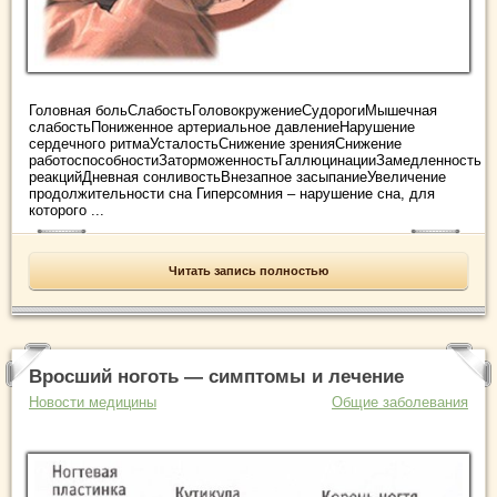
Головная больСлабостьГоловокружениеСудорогиМышечная
слабостьПониженное артериальное давлениеНарушение
сердечного ритмаУсталостьСнижение зренияСнижение
работоспособностиЗаторможенностьГаллюцинацииЗамедленность
реакцийДневная сонливостьВнезапное засыпаниеУвеличение
продолжительности сна Гиперсомния – нарушение сна, для
которого ...
Читать запись полностью
Вросший ноготь — симптомы и лечение
Новости медицины
Общие заболевания