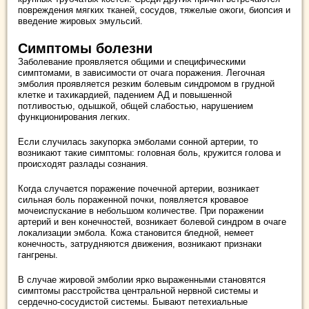
повреждения мягких тканей, сосудов, тяжелые ожоги, биопсия и
введение жировых эмульсий.
Симптомы болезни
Заболевание проявляется общими и специфическими
симптомами, в зависимости от очага поражения. Легочная
эмболия проявляется резким болевым синдромом в грудной
клетке и тахикардией, падением АД и повышенной
потливостью, одышкой, общей слабостью, нарушением
функционирования легких.
Если случилась закупорка эмболами сонной артерии, то
возникают такие симптомы: головная боль, кружится голова и
происходят разлады сознания.
Когда случается поражение почечной артерии, возникает
сильная боль пораженной почки, появляется кровавое
мочеиспускание в небольшом количестве. При поражении
артерий и вен конечностей, возникает болевой синдром в очаге
локализации эмбола. Кожа становится бледной, немеет
конечность, затрудняются движения, возникают признаки
гангрены.
В случае жировой эмболии ярко выраженными становятся
симптомы расстройства центральной нервной системы и
сердечно-сосудистой системы. Бывают петехиальные