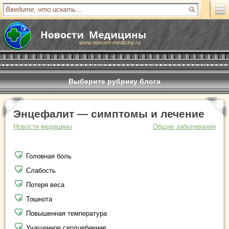
www.novosti-mediciny.ru
Выберите рубрику блога
Энцефалит — симптомы и лечение
Новости медицины
Общие заболевания
Головная боль
Слабость
Потеря веса
Тошнота
Повышенная температура
Учащенное сердцебиение