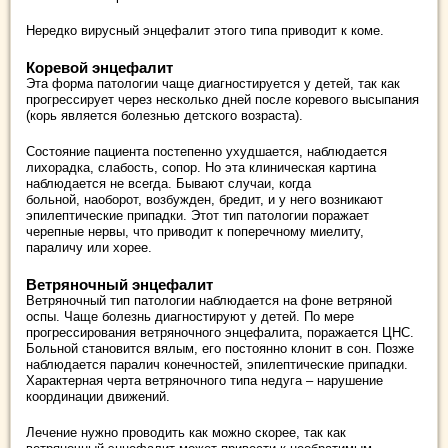
Нередко вирусный энцефалит этого типа приводит к коме.
Коревой энцефалит
Эта форма патологии чаще диагностируется у детей, так как
прогрессирует через несколько дней после коревого высыпания
(корь является болезнью детского возраста).
Состояние пациента постепенно ухудшается, наблюдается
лихорадка, слабость, сопор. Но эта клиническая картина
наблюдается не всегда. Бывают случаи, когда
больной, наоборот, возбужден, бредит, и у него возникают
эпилептические припадки. Этот тип патологии поражает
черепные нервы, что приводит к поперечному миелиту,
параличу или хорее.
Ветряночный энцефалит
Ветряночный тип патологии наблюдается на фоне ветряной
оспы. Чаще болезнь диагностируют у детей. По мере
прогрессирования ветряночного энцефалита, поражается ЦНС.
Больной становится вялым, его постоянно клонит в сон. Позже
наблюдается паралич конечностей, эпилептические припадки.
Характерная черта ветряночного типа недуга – нарушение
координации движений.
Лечение нужно проводить как можно скорее, так как