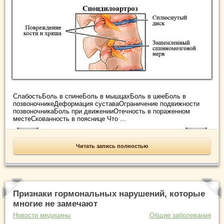
СлабостьБоль в спинеБоль в мышцахБоль в шееБоль в
позвоночникеДеформация суставаОграничение подвижности
позвоночникаБоль при движенииОтечность в пораженном
местеСкованность в пояснице Что ...
Читать запись полностью
Признаки гормональных нарушений, которые
многие не замечают
Новости медицины
Общие заболевания