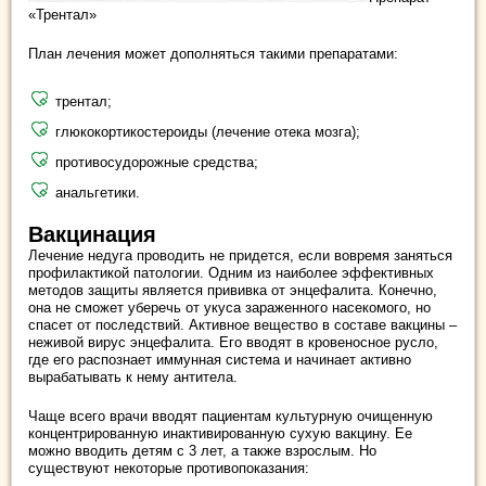
«Трентал»
План лечения может дополняться такими препаратами:
трентал;
глюкокортикостероиды (лечение отека мозга);
противосудорожные средства;
анальгетики.
Вакцинация
Лечение недуга проводить не придется, если вовремя заняться
профилактикой патологии. Одним из наиболее эффективных
методов защиты является прививка от энцефалита. Конечно,
она не сможет уберечь от укуса зараженного насекомого, но
спасет от последствий. Активное вещество в составе вакцины –
неживой вирус энцефалита. Его вводят в кровеносное русло,
где его распознает иммунная система и начинает активно
вырабатывать к нему антитела.
Чаще всего врачи вводят пациентам культурную очищенную
концентрированную инактивированную сухую вакцину. Ее
можно вводить детям с 3 лет, а также взрослым. Но
существуют некоторые противопоказания: