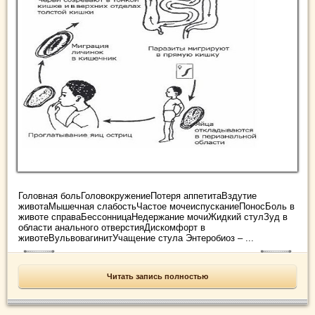
Головная больГоловокружениеПотеря аппетитаВздутие
животаМышечная слабостьЧастое мочеиспусканиеПоносБоль в
животе справаБессонницаНедержание мочиЖидкий стулЗуд в
области анального отверстияДискомфорт в
животеВульвовагинитУчащение стула Энтеробиоз – ...
Читать запись полностью