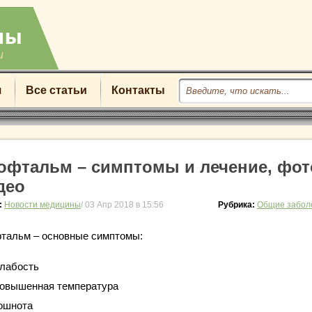
u
я
Все статьи
Контакты
офтальм – симптомы и лечение, фот
део
:
Новости медицины
/ 03 Апр 2018 в 15:56
Рубрика:
Общие забол
тальм – основные симптомы:
лабость
овышенная температура
ошнота