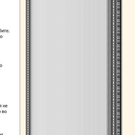
бите.
го
о
я не
 во
ет