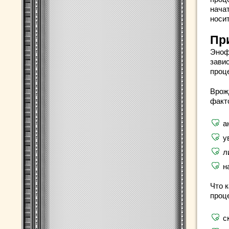
нача
носи
Пр
Эноф
зави
проц
Врож
факт
а
у
л
н
Что 
проце
с