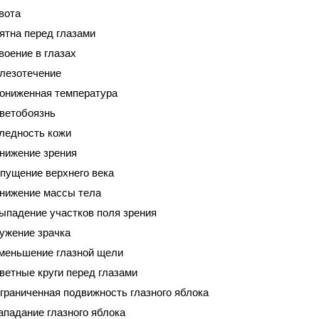
вота
ятна перед глазами
воение в глазах
лезотечение
ониженная температура
ветобоязнь
ледность кожи
нижение зрения
пущение верхнего века
нижение массы тела
ыпадение участков поля зрения
ужение зрачка
меньшение глазной щели
ветные круги перед глазами
граниченная подвижность глазного яблока
ападание глазного яблока