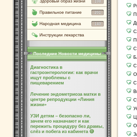
Здоровый образ жизни
108
Р
Правильное питание
201
П
Д
Народная медицина
140
С
Инструкции лекарства
П
С
Последние Новости медицины
Б
С
Диагностика в
гастроэнтерологии: как врачи
О
ищут проблемы с
пищеварением
С
В
Лечение эндометриоза матки в
центре репродукции «Линия
С
жизни»
У
УЗИ детям – безопасно ли,
Ц
зачем его назначают и как
О
пережить процедуру без драмы,
слёз и побега из кабинета 😅
З