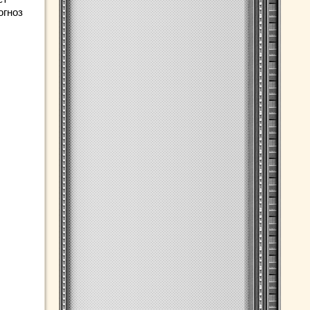
огноз