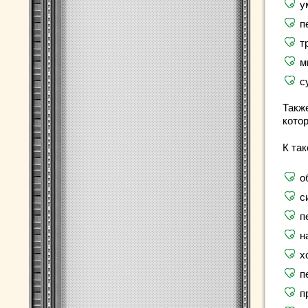
у
п
т
м
с
Такж
кото
К та
о
с
п
н
х
п
п