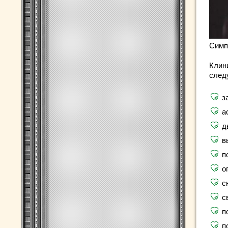
Симп
Клин
след
з
а
д
в
п
о
с
с
п
п