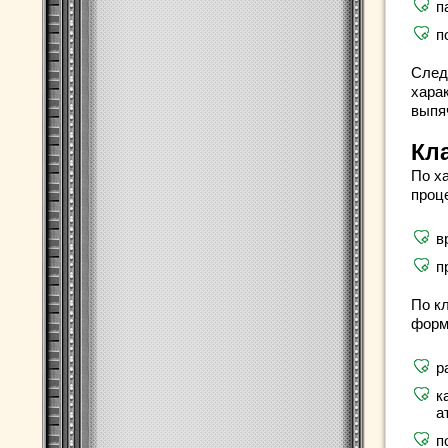
п
п
След
харак
выпяч
Кл
По х
проц
в
п
По к
форм
р
к
а
п