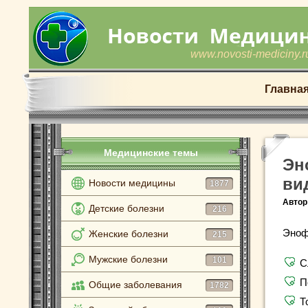
www.novosti-mediciny.r
Главна
Медицинские темы
Эн
ви
Новости медицины
1877
Автор
Детские болезни
216
Эноф
Женские болезни
215
Мужские болезни
101
С
П
Общие заболевания
1782
Т