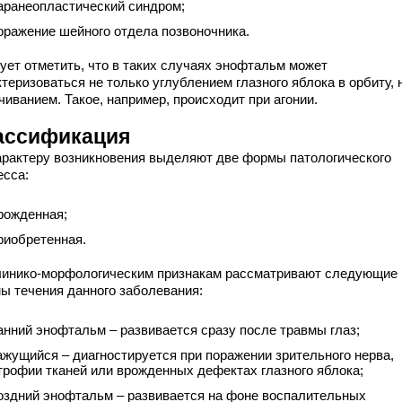
аранеопластический синдром;
оражение шейного отдела позвоночника.
ует отметить, что в таких случаях энофтальм может
теризоваться не только углублением глазного яблока в орбиту, 
иванием. Такое, например, происходит при агонии.
ассификация
арактеру возникновения выделяют две формы патологического
есса:
рожденная;
риобретенная.
линико-морфологическим признакам рассматривают следующие
ы течения данного заболевания:
анний энофтальм – развивается сразу после травмы глаз;
ажущийся – диагностируется при поражении зрительного нерва,
трофии тканей или врожденных дефектах глазного яблока;
оздний энофтальм – развивается на фоне воспалительных