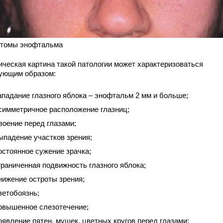
томы энофтальма
ическая картина такой патологии может характеризоваться
ующим образом:
ападание глазного яблока – энофтальм 2 мм и больше;
симметричное расположение глазниц;
воение перед глазами;
ыпадение участков зрения;
остоянное сужение зрачка;
граниченная подвижность глазного яблока;
нижение остроты зрения;
ветобоязнь;
овышенное слезотечение;
оявление пятен, мушек, цветных кругов перед глазами;