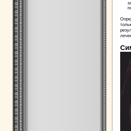
з
п
Опре
толь
резу
лечен
Си