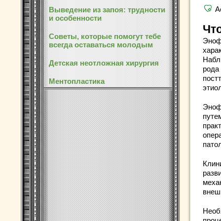
А
Выведение из запоя: трудности
и особенности
Чт
Советы, которые помогут тебе
Эноф
всегда оставаться молодым
хара
Наблю
Детская неотложная хирургия
рода
пост
Ментопластика
этио
Эноф
путе
прак
опер
патол
Клин
разв
меха
внеш
Необ
проц