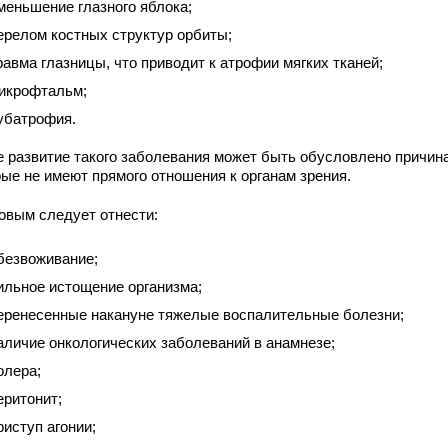
меньшение глазного яблока;
ерелом костных структур орбиты;
равма глазницы, что приводит к атрофии мягких тканей;
икрофтальм;
убатрофия.
е развитие такого заболевания может быть обусловлено причин
рые не имеют прямого отношения к органам зрения.
ковым следует отнести:
безвоживание;
ильное истощение организма;
еренесенные накануне тяжелые воспалительные болезни;
аличие онкологических заболеваний в анамнезе;
олера;
еритонит;
риступ агонии;