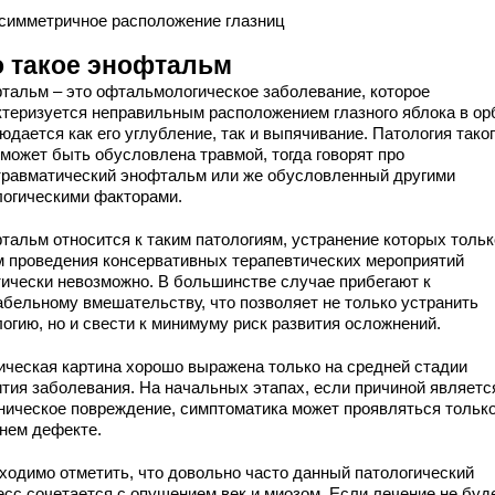
симметричное расположение глазниц
о такое энофтальм
тальм – это офтальмологическое заболевание, которое
ктеризуется неправильным расположением глазного яблока в ор
дается как его углубление, так и выпячивание. Патология тако
 может быть обусловлена травмой, тогда говорят про
травматический энофтальм или же обусловленный другими
логическими факторами.
тальм относится к таким патологиям, устранение которых тольк
м проведения консервативных терапевтических мероприятий
тически невозможно. В большинстве случае прибегают к
абельному вмешательству, что позволяет не только устранить
огию, но и свести к минимуму риск развития осложнений.
ическая картина хорошо выражена только на средней стадии
ития заболевания. На начальных этапах, если причиной являетс
ническое повреждение, симптоматика может проявляться только
нем дефекте.
ходимо отметить, что довольно часто данный патологический
есс сочетается с опущением век и миозом. Если лечение не буд