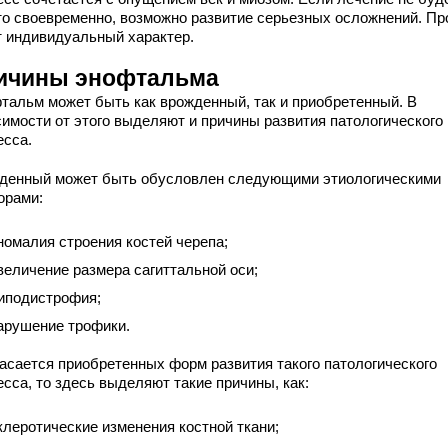
то своевременно, возможно развитие серьезных осложнений. Пр
т индивидуальный характер.
ичины энофтальма
тальм может быть как врожденный, так и приобретенный. В
симости от этого выделяют и причины развития патологического
есса.
денный может быть обусловлен следующими этиологическими
орами:
номалия строения костей черепа;
величение размера сагиттальной оси;
иподистрофия;
арушение трофики.
касается приобретенных форм развития такого патологического
сса, то здесь выделяют такие причины, как:
клеротические изменения костной ткани;