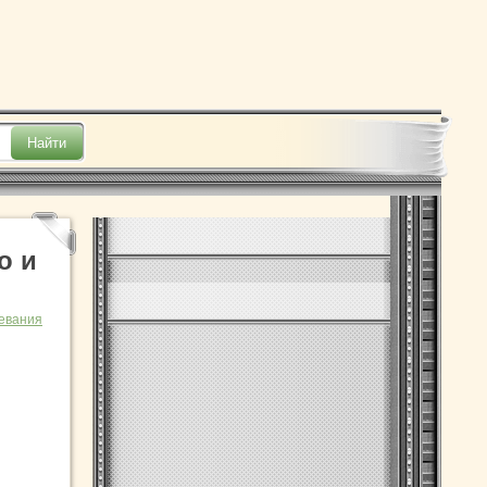
о и
евания