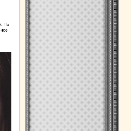
й. По
вное