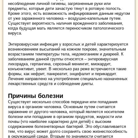
несоблюдение личной гигиены, загрязненные руки или
предметы, которые дети зачастую тянут в ротовую полость.
Кроме этого, есть возможность инфицирования данным недугом
от уже зараженного человека – воздушно-капельным путем.
Существует вероятность наличия врожденного заболевания,
когда будущая мать является переносчиком патологического
вируса.
Энтеровирусная инфекция у взрослых и детей характеризуется
возникновением высыпаний на кожном покрове, значительным
возрастанием температуры тела, недомоганием и диареей. К
заболеваниям данной группы относятся – энтеровирусная
лихорадка, герпангина, серозный менингит, миокардит,
конъюнктивит, увеит. В несколько раз реже встречаются такие
формы, как нефрит, панкреатит, энцефалит и перикардит.
Лечение направлено на употребление специально назначенных
лекарственных средств и соблюдение диеты.
Причины болезни
Существует несколько способов передачи или попадания
вируса в организм человека. Основным путем считается
заражение от другого человека, который является носителем
болезни или попадание в организм продуктов, жидкости или
почвы (что наиболее характерно для детей) с высоким
содержанием болезнетворных бактерий. Это обуславливается
тем, что вирус может долго сохранять свою жизнеспособность
в окружающей среде. Вторым по значимости считается