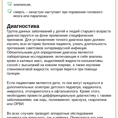
эпилепсия;
смерть – зачастую наступает при поражении головного
мозга или параличах.
Диагностика
Группа данных заболеваний у детей и людей старшего возраста
диагностируется на фоне проявления специфических
признаков. Для установления точного диагноза врач должен
изучить всю историю болезни пациента, узнать длительность
протекания симптомов энтеровирусной инфекции.
Обязательными для определения диагноза являются
лабораторные исследования, включающие в себя анализы
крови и каловых масс, выделяемой жидкости конъюнктивы,
соскоб с высыпаний на кожном покрове, а также изучение
спинномозговой жидкости, которая берется при помощи
пункции.
Если пациентами являются дети, то они могут нуждаться в
дополнительных осмотрах детского педиатра, кардиолога,
невролога, отоларинголога и офтальмолога. Кроме этого,
необходимо провести дифференциальную диагностику с такими
заболеваниями, как корь, полиомиелит, краснуха, скарлатина
или ОРВИ.
Во всех случаях проводят аппаратные обследования
пациента как взрослого, так и ребенка. Проводится это для