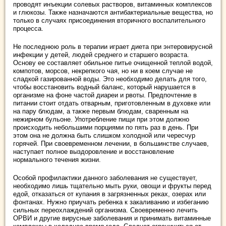
проводят инъекции солевых растворов, витаминных комплексов
и глюкозы. Также назначаются антибактериальные вещества, но
только в случаях присоединения вторичного воспалительного
процесса.
Не последнюю роль в терапии играет диета при энтеровирусной
инфекции у детей, людей среднего и старшего возраста.
Основу ее составляет обильное питье очищенной теплой водой,
компотов, морсов, некрепкого чая, но ни в коем случае не
сладкой газированной воды. Это необходимо делать для того,
чтобы восстановить водный баланс, который нарушается в
организме на фоне частой диареи и рвоты. Предпочтение в
питании стоит отдать отварным, приготовленным в духовке или
на пару блюдам, а также первым блюдам, сваренным на
нежирном бульоне. Употребление пищи при этом должно
происходить небольшими порциями по пять раз в день. При
этом она не должна быть слишком холодной или чересчур
горячей. При своевременном лечении, в большинстве случаев,
наступает полное выздоровление и восстановление
нормального течения жизни.
Особой профилактики данного заболевания не существует,
необходимо лишь тщательно мыть руки, овощи и фрукты перед
едой, отказаться от купания в загрязненных реках, озерах или
фонтанах. Нужно приучать ребенка к закаливанию и избеганию
сильных переохлаждений организма. Своевременно лечить
ОРВИ и другие вирусные заболевания и принимать витаминные