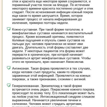
отек и краснота еще некоторое время сохраняются, и
пораженный участок похож на блюдце. По истечении
некоторого времени краснота постепенно уходит и отек
спадает. После исчезновения инфекции кожный покров
еще какое-то время шелушится. Время, которое
занимает процесс от начала инфицирования до
излечения, примерно полторы недели.
Кожно-суставная. При такой форме патологии, в
межфаланговых суставах начинается воспалительный
процесс. Кроме возникшей эритемы, появляются
болевые ощущения и опухоль самих суставов на
пальцах рук: человек практически не может ими
двигать. Длительность этой формы составляет две
недели. У некоторых пациентов эта форма может
перерасти в хроническую, при которой начинает
развиваться артрит межфаланговых суставов. Чтобы
этого не произошло, врач назначает Амоксиклав.
Ангинозная. Такая форма проявляется в тех случаях,
когда человек съел продукты, каким-то образом
зараженные этой инфекцией. Проявляется на кожных
покровах, а также признаками, схожими с ангиной.
Генерализованная. Эризипелоид в такой форме
встречается очень редко. Покраснение кожного покрова
происходит по всему телу. Его локализация может быть
на любом участке. Интоксикационный синдром слишком
выраженный. Начинается увеличение печени и
селезенки. Человек может страдать артритами,