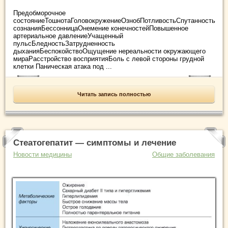
Предобморочное
состояниеТошнотаГоловокружениеОзнобПотливостьСпутанность
сознанияБессонницаОнемение конечностейПовышенное
артериальное давлениеУчащенный
пульсБледностьЗатрудненность
дыханияБеспокойствоОщущение нереальности окружающего
мираРасстройство восприятияБоль с левой стороны грудной
клетки Паническая атака под ...
Читать запись полностью
Стеатогепатит — симптомы и лечение
Новости медицины
Общие заболевания