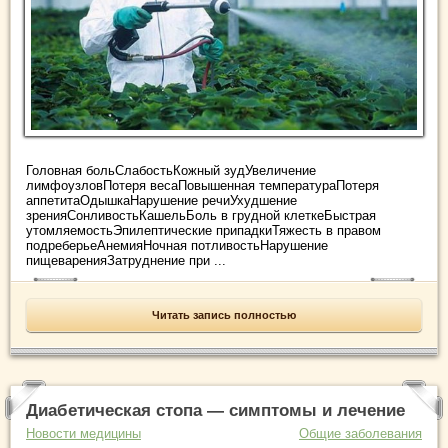
Головная больСлабостьКожный зудУвеличение
лимфоузловПотеря весаПовышенная температураПотеря
аппетитаОдышкаНарушение речиУхудшение
зренияСонливостьКашельБоль в грудной клеткеБыстрая
утомляемостьЭпилептические припадкиТяжесть в правом
подреберьеАнемияНочная потливостьНарушение
пищеваренияЗатруднение при ...
Читать запись полностью
Диабетическая стопа — симптомы и лечение
Новости медицины
Общие заболевания