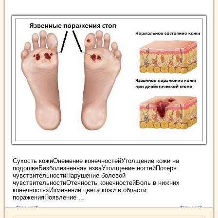
Сухость кожиОнемение конечностейУтолщение кожи на
подошвеБезболезненная язваУтолщение ногтейПотеря
чувствительностиНарушение болевой
чувствительностиОтечность конечностейБоль в нижних
конечностяхИзменение цвета кожи в области
пораженияПоявление ...