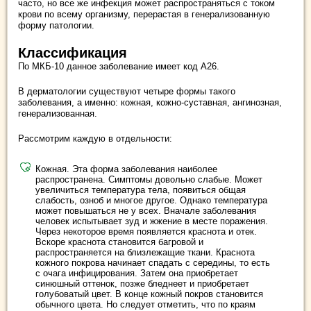
часто, но все же инфекция может распространяться с током
крови по всему организму, перерастая в генерализованную
форму патологии.
Классификация
По МКБ-10 данное заболевание имеет код А26.
В дерматологии существуют четыре формы такого
заболевания, а именно: кожная, кожно-суставная, ангинозная,
генерализованная.
Рассмотрим каждую в отдельности:
Кожная. Эта форма заболевания наиболее
распространена. Симптомы довольно слабые. Может
увеличиться температура тела, появиться общая
слабость, озноб и многое другое. Однако температура
может повышаться не у всех. Вначале заболевания
человек испытывает зуд и жжение в месте поражения.
Через некоторое время появляется краснота и отек.
Вскоре краснота становится багровой и
распространяется на близлежащие ткани. Краснота
кожного покрова начинает спадать с середины, то есть
с очага инфицирования. Затем она приобретает
синюшный оттенок, позже бледнеет и приобретает
голубоватый цвет. В конце кожный покров становится
обычного цвета. Но следует отметить, что по краям