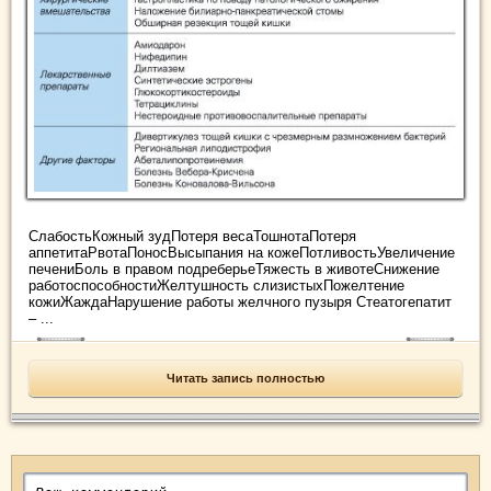
СлабостьКожный зудПотеря весаТошнотаПотеря
аппетитаРвотаПоносВысыпания на кожеПотливостьУвеличение
печениБоль в правом подреберьеТяжесть в животеСнижение
работоспособностиЖелтушность слизистыхПожелтение
кожиЖаждаНарушение работы желчного пузыря Стеатогепатит
– ...
Читать запись полностью