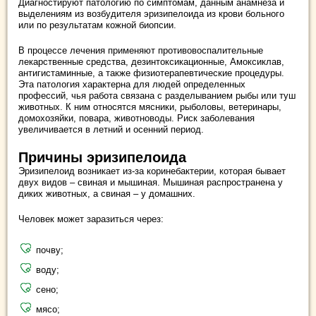
Диагностируют патологию по симптомам, данным анамнеза и
выделениям из возбудителя эризипелоида из крови больного
или по результатам кожной биопсии.
В процессе лечения применяют противовоспалительные
лекарственные средства, дезинтоксикационные, Амоксиклав,
антигистаминные, а также физиотерапевтические процедуры.
Эта патология характерна для людей определенных
профессий, чья работа связана с разделыванием рыбы или туш
животных. К ним относятся мясники, рыболовы, ветеринары,
домохозяйки, повара, животноводы. Риск заболевания
увеличивается в летний и осенний период.
Причины эризипелоида
Эризипелоид возникает из-за коринебактерии, которая бывает
двух видов – свиная и мышиная. Мышиная распространена у
диких животных, а свиная – у домашних.
Человек может заразиться через:
почву;
воду;
сено;
мясо;