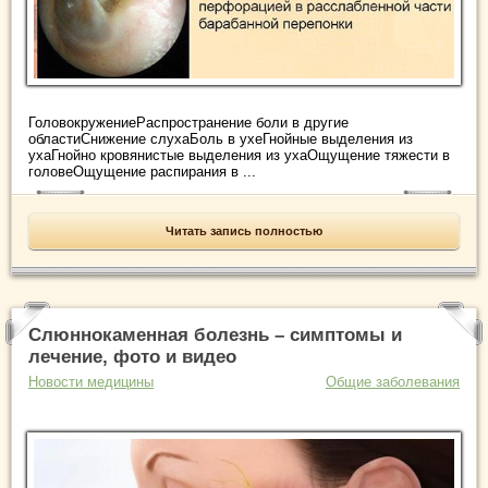
ГоловокружениеРаспространение боли в другие
областиСнижение слухаБоль в ухеГнойные выделения из
ухаГнойно кровянистые выделения из ухаОщущение тяжести в
головеОщущение распирания в ...
Читать запись полностью
Слюннокаменная болезнь – симптомы и
лечение, фото и видео
Новости медицины
Общие заболевания