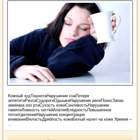
Кожный зудТошнотаНарушение снаПотеря
аппетитаРвотаСудорогиОдышкаНарушение речиПоносЗапах
аммиака изо ртаСухость кожиСонливостьНарушение
памятиЛомкость ногтейАпатияБледностьПовышенное
потоотделениеНарушение концентрации
вниманияВялостьДряблость кожиБелый налет на коже Уремия –
...