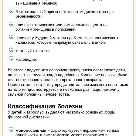
вынашивания ребенка;
бесконтрольный прием некоторых медикаментов при
беременности;
влияние токсических или химических веществ на
организм женщины в положении;
наличие у будущей матери проблем гинекологического
характера, которые напрямую связаны с маткой;
тяжелый токсикоз;
маловодие.
Из этого следует, что основную группу риска составляют дети,
но известны случаи, когда подобное заболевание впервые было
диагностировано у человека преклонного возраста.
Примечательно то, что у представительниц женского пола такая
патология диагностируется в несколько раз чаще, нежели у
сильной половины человечества.
Классификация болезни
У детей и взрослых выделяют несколько основных форм
фиброзной дисплазии:
монооссальная
– характеризуется поражением только
одной кости, а симптоматика может проявиться в