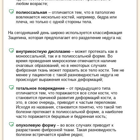
любом возрасте;
полиоссальная
– отличается тем, что в патологию
вовлекается несколько костей, например, бедра или
плеча, но только с одной стороны тела.
На сегодняшний день широко используется классификация
Зацепина, которая предполагает его разделение недуга на:
внутрикостную дисплазию
– может протекать как в
монооссальной, так и в полиоссальной форме. Во
время проведения микроскопии отмечается наличие
очаговых образований, но в некоторых случаях
фиброзная ткань может поразить все тело кости. Тем не
менее у пациентов с такой разновидностью недуга не
происходит выражения костных деформаций;
тотальное повреждение
– от предыдущего типа
отличается тем, что поражаются все слои кости, что
становится причиной развития деформаций кости, а
это, в свою очередь, приводит к частым переломам.
Исходя из названия, становится понятно, что такой тип
болезни протекает в полиоссальной форме, а наиболее
часто поражается берцовые и бедренная кость;
опухолевую форму
– во всех случаях приводит к
разрастанию фиброзной ткани. Такая разновидность
болезни встречается крайне редко;