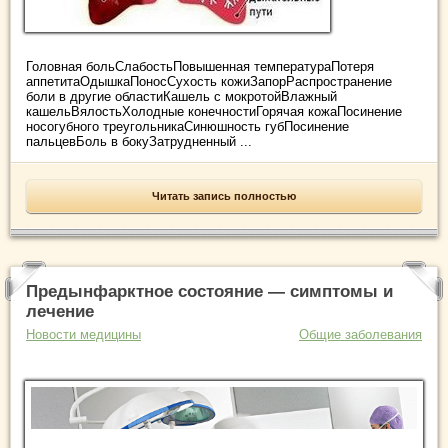
Головная больСлабостьПовышенная температураПотеря
аппетитаОдышкаПоносСухость кожиЗапорРаспространение
боли в другие областиКашель с мокротойВлажный
кашельВялостьХолодные конечностиГорячая кожаПосинение
носогубного треугольникаСинюшность губПосинение
пальцевБоль в бокуЗатрудненный ...
Читать запись полностью
Предынфарктное состояние — симптомы и
лечение
Новости медицины
Общие заболевания