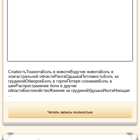
СлабостьТошнотаБоль в животеВздутие животаБоль в
эпигастральной областиРвотаОдышкаПотливостьБоль за
грудинойОбморокБоль в горлеПотеря сознанияБоль в
шееРаспространение боли в другие
областиБеспокойствоЖжение за грудинойУдушьеИкотаНоющая
...
Читать запись полностью