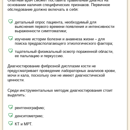
Опытный врач сможет поставить правильный диагноз на
основании наличия специфических признаков. Первичное
обследование должно включать в себя:
детальный опрос пациента, необходимый для
выяснения первого времени появления и интенсивности
выраженности симптоматики;
изучение истории болезни и анамнеза жизни – для
поиска предрасполагающего этиологического фактора;
тщательный физикальный осмотр пораженной области,
ее пальпацию и перкуссию.
Диагностирование фиброзной дисплазии кости не
предусматривает проведение лабораторных анализов крови,
мочи и кала, поскольку они не имеют диагностической
ценности.
Среди инструментальных методик диагностирования стоит
выделить:
рентгенографию;
денситометрию;
КТ и МРТ.