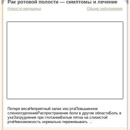
Рак ротовой полости — симптомы и лечение
Новости медицины
Общие заболевания
Потеря весаНеприятный запах изо ртаПовышенное
слюноотделениеРаспространение боли в другие областиБоль в
ухеЗатруднение при глотанииБелые пятна на слизистой
ртаНевозможность нормально пережевывать ...