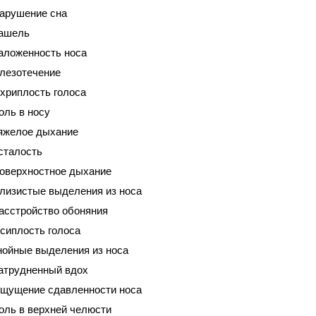
арушение сна
ашель
аложенность носа
лезотечение
хриплость голоса
оль в носу
яжелое дыхание
сталость
оверхностное дыхание
лизистые выделения из носа
асстройство обоняния
сиплость голоса
нойные выделения из носа
атрудненный вдох
щущение сдавленности носа
оль в верхней челюсти