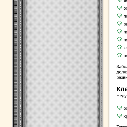
а
о
п
р
п
п
к
п
Забо
долж
разви
Кл
Неду
о
х
Такж