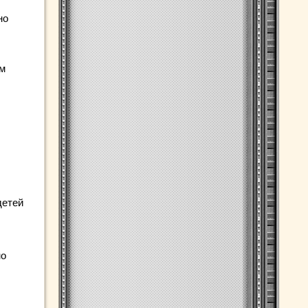
но
ом
детей
но