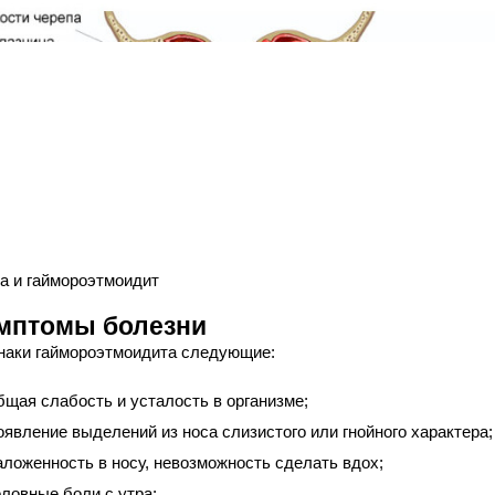
а и гаймороэтмоидит
мптомы болезни
наки гаймороэтмоидита следующие:
бщая слабость и усталость в организме;
оявление выделений из носа слизистого или гнойного характера;
аложенность в носу, невозможность сделать вдох;
оловные боли с утра;