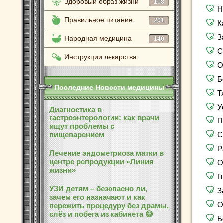
Здоровый образ жизни
108
Н
Правильное питание
201
К
З
Народная медицина
140
С
Инструкции лекарства
О
Б
Последние Новости медицины
Т
У
Диагностика в
гастроэнтерологии: как врачи
П
ищут проблемы с
пищеварением
С
Р
Лечение эндометриоза матки в
центре репродукции «Линия
О
жизни»
Г
УЗИ детям – безопасно ли,
З
зачем его назначают и как
О
пережить процедуру без драмы,
слёз и побега из кабинета 😅
Б