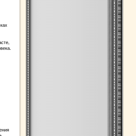
чках
асте,
века.
ения
а,