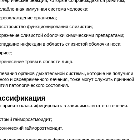
ллергические реакции, которые сопровождаются ринитом;
слабленная иммунная система человека;
ереохлаждение организма;
асстройство функционирования слизистой;
оражение слизистой оболочки химическими препаратами;
опадание инфекции в область слизистой оболочки носа;
ариес;
еренесение травм в области лица.
левания органов дыхательной системы, которые не получили
ного и своевременного лечения, тоже могут служить причиной
тия патологического состояния.
ассификация
г принято классифицировать в зависимости от его течения:
стрый гаймороэтмоидит;
ронический гаймороэтмоидит.
е выделяют следующие формы патологического состояния: