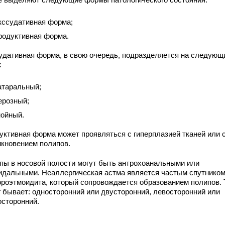
кссудативная форма;
родуктивная форма.
удативная форма, в свою очередь, подразделяется на следующ
:
атаральный;
ерозный;
нойный.
уктивная форма может проявляться с гиперплазией тканей или 
икновением полипов.
пы в носовой полости могут быть антрохоанальными или
идальными. Неаллергическая астма является частым спутнико
ороэтмоидита, который сопровождается образованием полипов. 
г бывает: односторонний или двусторонний, левосторонний или
осторонний.