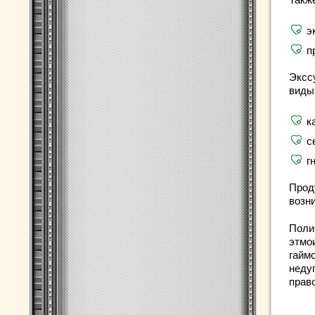
э
п
Эксс
виды
к
с
г
Прод
возн
Поли
этмо
гайм
неду
прав