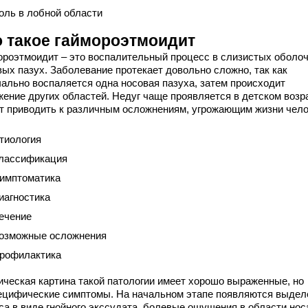
оль в лобной области
о такое гаймороэтмоидит
ороэтмоидит – это воспалительный процесс в слизистых оболо
вых пазух. Заболевание протекает довольно сложно, так как
чально воспаляется одна носовая пазуха, затем происходит
жение других областей. Недуг чаще проявляется в детском возр
т приводить к различным осложнениям, угрожающим жизни чело
тиология
лассификация
имптоматика
иагностика
ечение
озможные осложнения
рофилактика
ическая картина такой патологии имеет хорошо выраженные, но
ецифические симптомы. На начальном этапе появляются выдел
са в виде гнойного экссудата, болевые ощущения в области нос