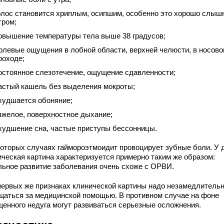
олос становится хриплым, осипшим, особенно это хорошо слыш
тром;
овышение температуры тела выше 38 градусов;
олевые ощущения в лобной области, верхней челюсти, в носов
роходе;
остоянное слезотечение, ощущение сдавленности;
астый кашель без выделения мокроты;
худшается обоняние;
яжелое, поверхностное дыхание;
худшение сна, частые приступы бессонницы.
которых случаях гаймороэтмоидит провоцирует зубные боли. У 
ическая картина характеризуется примерно таким же образом:
льное развитие заболевания очень схоже с ОРВИ.
первых же признаках клинической картины надо незамедлитель
щаться за медицинской помощью. В противном случае на фоне
щенного недуга могут развиваться серьезные осложнения.