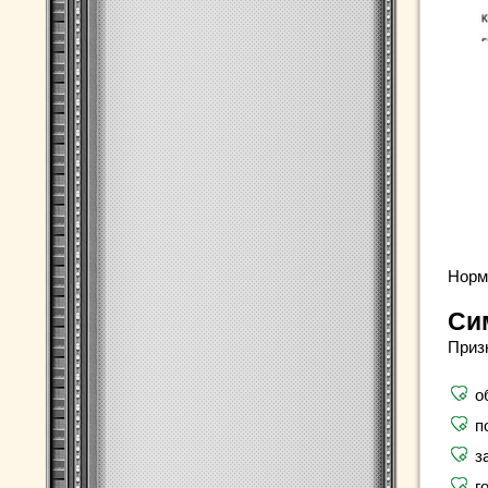
Норм
Си
Приз
о
п
з
г