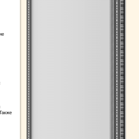
ие
с
м
Также