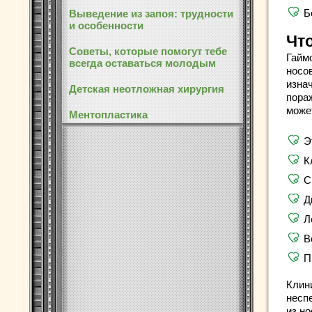
Б
Выведение из запоя: трудности
и особенности
Чт
Советы, которые помогут тебе
Гайм
всегда оставаться молодым
носо
изна
Детская неотложная хирургия
пора
може
Ментопластика
Э
К
С
Д
Л
В
П
Клин
несп
из но