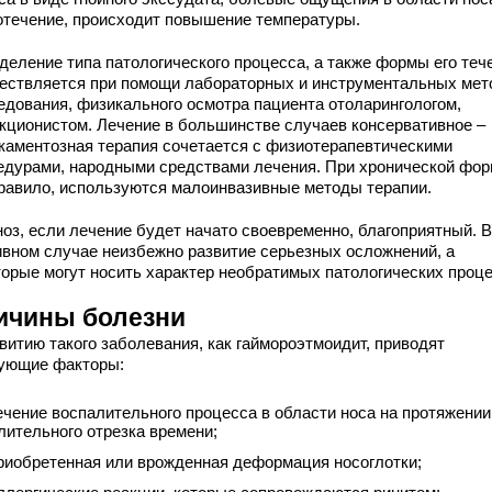
отечение, происходит повышение температуры.
деление типа патологического процесса, а также формы его теч
ествляется при помощи лабораторных и инструментальных мет
едования, физикального осмотра пациента отоларингологом,
кционистом. Лечение в большинстве случаев консервативное –
каментозная терапия сочетается с физиотерапевтическими
едурами, народными средствами лечения. При хронической фор
правило, используются малоинвазивные методы терапии.
ноз, если лечение будет начато своевременно, благоприятный. В
ивном случае неизбежно развитие серьезных осложнений, а
торые могут носить характер необратимых патологических проце
ичины болезни
витию такого заболевания, как гаймороэтмоидит, приводят
ующие факторы:
ечение воспалительного процесса в области носа на протяжении
лительного отрезка времени;
риобретенная или врожденная деформация носоглотки;