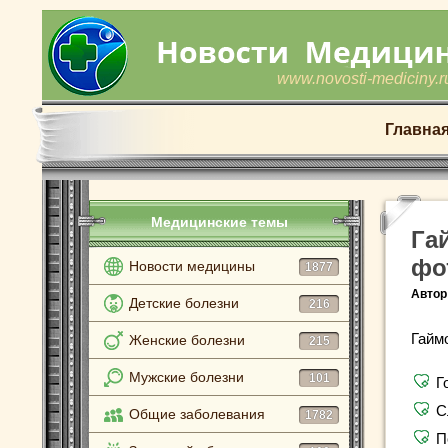
www.novosti-mediciny.r
Главна
Медицинские темы
Га
фо
Новости медицины
1877
Автор
Детские болезни
216
Гайм
Женские болезни
215
Мужские болезни
101
Г
С
Общие заболевания
1782
П