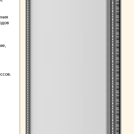
ения
одов
ме,
ссов.