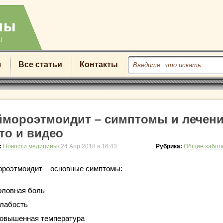
u
я
Все статьи
Контакты
ймороэтмоидит – симптомы и лечени
то и видео
:
Новости медицины
/ 24 Апр 2018 в 16:43
Рубрика:
Общие забол
ороэтмоидит – основные симптомы:
оловная боль
лабость
овышенная температура