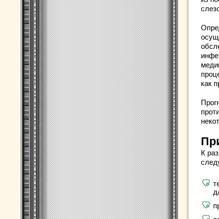
слез
Опре
осущ
обсл
инфе
меди
проц
как 
Прог
прот
неко
Пр
К раз
след
т
д
п