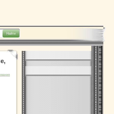
е,
евания