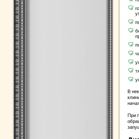
г
у
п
б
п
п
ч
у
т
у
В не
клин
нача
При 
обра
запу