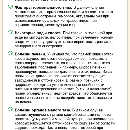
Факторы гормонального типа.
В данном случае
можно выделить гормональные сдвиги за счет которых
происходит обострение геморроя, актуальны они при
использовании оральных контрацептивов, при
гормонотерапии, менструации и пр.
Некоторые виды спорта.
При тряске, актуальной при
езде на мотоцикле, велосипеде, при увлечении конным
спортом и т.п. существует также вероятность развития
геморроя и его обострения.
Болезни печени.
Учитывая то, что прямой кишки отток
крови осуществляется посредством вен, которые, в
свою очередь, соединяются с печенью, некоторые из
заболеваний последней (к примеру, цирроз печени)
провоцируют повышение давления в этих венах. Из-за
повышения давления возникают соответствующие
затруднения в оттоке крови. В равных позициях с
циррозом находятся уже отмеченные особенности
питания и употребление алкоголя (в т.ч. и алкоголизм),
прием определенных медпрепаратов, что объясняется
аналогичным негативным воздействием, оказываемым
на печень.
Болезни органов малого таза.
В данном случае
соседствующими с прямой кишкой органами являются
простата (у мужчин) и мочевой пузырь, при воспалении
которых нарушается отток крови по ходу вен от области
заднего прохода. Часто появляется геморрой при