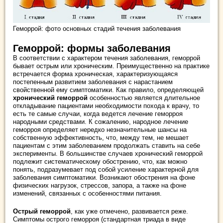
Геморрой: фото основных стадий течения заболевания
Геморрой: формы заболевания
В соответствии с характером течения заболевания, геморрой
бывает острым или хроническим. Преимущественно на практике
встречается форма хроническая, характеризующаяся
постепенным развитием заболевания с нарастанием
свойственной ему симптоматики. Как правило, определяющей
хронический геморрой
особенностью является длительное
откладывание пациентами необходимости похода к врачу, то
есть те самые случаи, когда ведется лечение геморроя
народными средствами. К сожалению, народное лечение
геморроя определяет нередко незначительные шансы на
собственную эффективность, что, между тем, не мешает
пациентам с этим заболеванием продолжать ставить на себе
эксперименты. В большинстве случаев хронический геморрой
подлежит систематическому обострению, что, как можно
понять, подразумевает под собой усиление характерной для
заболевания симптоматики. Возникают обострения на фоне
физических нагрузок, стрессов, запора, а также на фоне
изменений, связанных с особенностями питания.
Острый геморрой
, как уже отмечено, развивается реже.
Симптомы острого геморроя (стандартная триада в виде