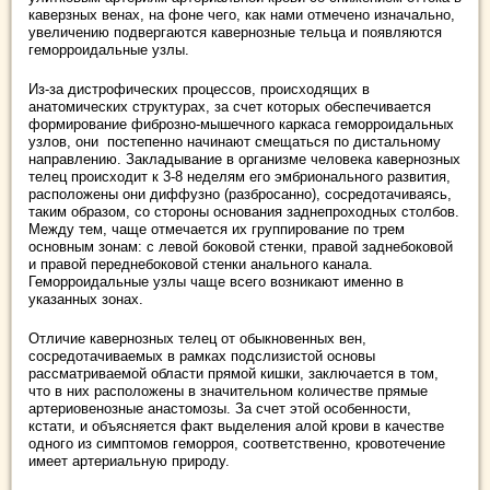
каверзных венах, на фоне чего, как нами отмечено изначально,
увеличению подвергаются кавернозные тельца и появляются
геморроидальные узлы.
Из-за дистрофических процессов, происходящих в
анатомических структурах, за счет которых обеспечивается
формирование фиброзно-мышечного каркаса геморроидальных
узлов, они постепенно начинают смещаться по дистальному
направлению. Закладывание в организме человека кавернозных
телец происходит к 3-8 неделям его эмбрионального развития,
расположены они диффузно (разбросанно), сосредотачиваясь,
таким образом, со стороны основания заднепроходных столбов.
Между тем, чаще отмечается их группирование по трем
основным зонам: с левой боковой стенки, правой заднебоковой
и правой переднебоковой стенки анального канала.
Геморроидальные узлы чаще всего возникают именно в
указанных зонах.
Отличие кавернозных телец от обыкновенных вен,
сосредотачиваемых в рамках подслизистой основы
рассматриваемой области прямой кишки, заключается в том,
что в них расположены в значительном количестве прямые
артериовенозные анастомозы. За счет этой особенности,
кстати, и объясняется факт выделения алой крови в качестве
одного из симптомов геморроя, соответственно, кровотечение
имеет артериальную природу.