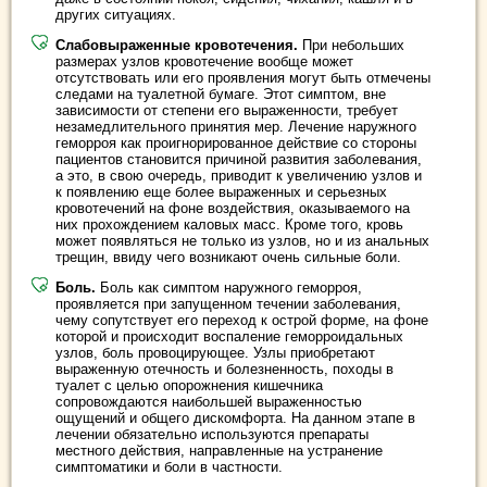
других ситуациях.
Слабовыраженные кровотечения.
При небольших
размерах узлов кровотечение вообще может
отсутствовать или его проявления могут быть отмечены
следами на туалетной бумаге. Этот симптом, вне
зависимости от степени его выраженности, требует
незамедлительного принятия мер. Лечение наружного
геморроя как проигнорированное действие со стороны
пациентов становится причиной развития заболевания,
а это, в свою очередь, приводит к увеличению узлов и
к появлению еще более выраженных и серьезных
кровотечений на фоне воздействия, оказываемого на
них прохождением каловых масс. Кроме того, кровь
может появляться не только из узлов, но и из анальных
трещин, ввиду чего возникают очень сильные боли.
Боль.
Боль как симптом наружного геморроя,
проявляется при запущенном течении заболевания,
чему сопутствует его переход к острой форме, на фоне
которой и происходит воспаление геморроидальных
узлов, боль провоцирующее. Узлы приобретают
выраженную отечность и болезненность, походы в
туалет с целью опорожнения кишечника
сопровождаются наибольшей выраженностью
ощущений и общего дискомфорта. На данном этапе в
лечении обязательно используются препараты
местного действия, направленные на устранение
симптоматики и боли в частности.