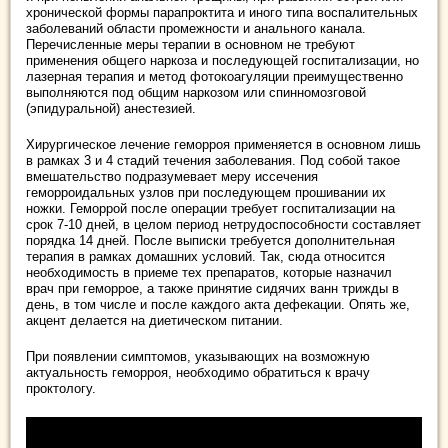
хронической формы парапроктита и иного типа воспалительных
заболеваний области промежности и анального канала.
Перечисленные меры терапии в основном не требуют
применения общего наркоза и последующей госпитализации, но
лазерная терапия и метод фотокоагуляции преимущественно
выполняются под общим наркозом или спинномозговой
(эпидуральной) анестезией.
Хирургическое лечение геморроя применяется в основном лишь
в рамках 3 и 4 стадий течения заболевания. Под собой такое
вмешательство подразумевает меру иссечения
геморроидальных узлов при последующем прошивании их
ножки. Геморрой после операции требует госпитализации на
срок 7-10 дней, в целом период нетрудоспособности составляет
порядка 14 дней. После выписки требуется дополнительная
терапия в рамках домашних условий. Так, сюда относится
необходимость в приеме тех препаратов, которые назначил
врач при геморрое, а также принятие сидячих ванн трижды в
день, в том числе и после каждого акта дефекации. Опять же,
акцент делается на диетическом питании.
При появлении симптомов, указывающих на возможную
актуальность геморроя, необходимо обратиться к врачу
проктологу.