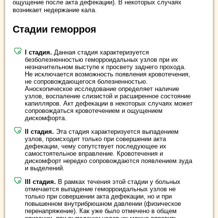
ощущение после акта дефекации). В некоторых случаях
возникает недержание кала.
Стадии геморроя
I стадия.
Данная стадия характеризуется
безболезненностью геморроидальных узлов при их
незначительном выступе к просвету заднего прохода.
Не исключается возможность появления кровотечения,
не сопровождающегося болезненностью.
Аноскопическое исследование определяет наличие
узлов, воспаление слизистой и расширенное состояние
капилляров. Акт дефекации в некоторых случаях может
сопровождаться кровотечением и ощущением
дискомфорта.
II стадия.
Эта стадия характеризуется выпадением
узлов, происходит только при совершении акта
дефекации, чему сопутствует последующее их
самостоятельное вправление. Кровотечения и
дискомфорт нередко сопровождаются появлением зуда
и выделений.
III стадия.
В рамках течения этой стадии у больных
отмечается выпадение геморроидальных узлов не
только при совершении акта дефекации, но и при
повышенном внутрибрюшном давлении (физическое
перенапряжение). Как уже было отмечено в общем