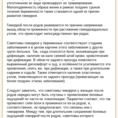
уплотненном их виде провоцирует их травмирование.
Малоподвижность образа жизни в рамках поздних сроков
течения беременности также становится одной из причин
развития геморроя.
Геморрой после родов развивается по причине напряжения
мышц области промежности при растяжении геморроидальных
узлов, что происходит непосредственно при родах.
Симптомы геморроя у беременных соответствуют стадиям
заболевания и в целом картине этого заболевания у других
групп больных. Так, сюда относятся боли, возникающие при
дефекации, наличие на кале свежей алой крови, кровотечения
при дефекации. В области заднего прохода появляется
выраженный дискомфорт и зуд, в особенности усиливаются эти
проявления, опять же, при дефекации, а также при длительном
сидении и ходьбе. Также отмечается наличие эластичных
узлов, появляющихся из заднего прохода (провисающих на
более поздних этапах заболевания).
Следует заметить, что симптомы геморроя у женщин после
родов нередко могут быть спутаны с проявлением болевых
ощущений по части их локализации. Пациентки считают, что так
проявляют себя боли в промежности из-за родов, и,
соответственно, не предполагают, что связаны они с
геморроем. Между тем, при длительном сохранении болевых
ощущений геморрой после родов, симптомы которого