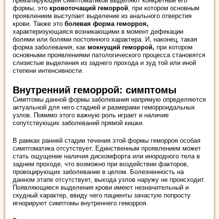
превалирующей симптоматикой выделяют конкретные его
формы, это
кровоточащий геморрой
, при котором основным
проявлением выступает выделение из анального отверстия
крови. Также это
болевая форма геморроя,
характеризующаяся возникающими в момент дефекации
болями или болями постоянного характера. И, наконец, такая
форма заболевания, как
мокнущий геморрой,
при котором
основными проявлениями патологического процесса становятся
слизистые выделения из заднего прохода и зуд той или иной
степени интенсивности.
Внутренний геморрой: симптомы
Симптомы данной формы заболевания напрямую определяются
актуальной для него стадией и размерами геморроидальных
узлов. Помимо этого важную роль играет и наличие
сопутствующих заболеваний прямой кишки.
В рамках ранней стадии течения этой формы геморроя особая
симптоматика отсутствует. Единственным проявлением может
стать ощущение наличия дискомфорта или инородного тела в
заднем проходе, что возможно при воздействии факторов,
провоцирующих заболевание в целом. Болезненность на
данном этапе отсутствует, выхода узлов наружу не происходит.
Появляющиеся выделения крови имеют незначительный и
скудный характер, ввиду чего пациенты зачастую попросту
игнорируют симптомы внутреннего геморроя.