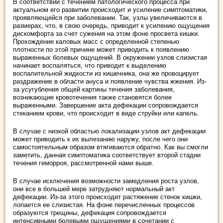
В соответствии с течением патологического процесса при
актуальном его развитии происходит и усиление симптоматики,
проявляющейся при заболевании. Так, узлы увеличиваются в
размерах, что, в свою очередь, приводит к усилению ощущения
дискомфорта за счет сужения на этом фоне просвета кишки.
Прохождение каловых масс с определенной степенью
плотности по этой причине может приводить к появлению
выраженных болевых ощущений. В окружении узлов слизистая
начинает воспаляться, что приводит к выделению
воспалительной жидкости из кишечника, она же провоцирует
раздражение в области ануса и появление чувства жжения. Из-
за усугубления общей картины течения заболевания,
возникающие кровотечения также становятся более
выраженными. Завершение акта дефекации сопровождается
стеканием крови, что происходит в виде струйки или капель.
В случае с низкой областью локализации узлов акт дефекации
может приводить к их вылезанию наружу, после чего они
самостоятельным образом втягиваются обратно. Как вы смогли
заметить, данная симптоматика соответствует второй стадии
течения геморроя, рассмотренной нами выше.
В случае исключения возможности замедления роста узлов,
они все в большей мере затрудняют нормальный акт
дефекации. Из-за этого происходит растяжение стенок кишки,
лопается ее слизистая. На фоне перечисленных процессов
образуются трещины, дефекация сопровождается
интенсивными болевыми ощущениями в сочетании с