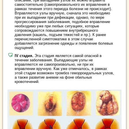
описании, при выпадении узлов их можно вправить
самостоятельно (самопроизвольного их вправления в
рамках течения этого периода болезни не происходит).
Вправляются узлы вручную, сначала это необходимо
при их выпадении при дефекации, однако, по мере
прогрессирования заболевания, подобное вправление
необходимо уже при любых ситуациях, которые
сопровождаются повышением внутрибрюшного
давления (кашель, подъем тяжестей и пр.). К ранее
перечисленной симптоматике в этом случае
добавляется загрязнение одежды и появление болевых
ощущений.
IV стадия.
Эта стадия является самой опасной в
течении заболевания. Выпадающие узлы не
вправляются ни самопроизвольно, ни при их
вправлении вручную. Как уже отмечалось, в рамках
этой стадии возможен тромбоз геморроидальных узлов,
а также развитие анемии на фоне обильных
кровотечений.