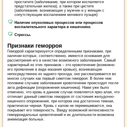
простатите (заболевание, при котором воспаляется
предстательная железа), а также при цистите
(заболевание, возникающее у мужчин и у женщин с
сопутствующим воспалением мочевого пузыря).
Наличие опухолевых процессов или процессов
воспалительного характера в кишечнике.
Стрессы.
Признаки геморроя
Геморрой характеризуется определенными признаками, при
наличии которых, соответственно, имеются основания для
рассмотрения его в качестве возможного заболевания. Самый
характерный из этих признаков – это кровотечение (возможно
его проявление в виде мазания кровью), возникающее
непосредственно из заднего прохода, оно рассматривается во
многих случаях как первый симптом геморроя. В более чем
половине случаев заболевания кровотечение происходит после
акта дефекации (опорожнения кишечника). Нами уже было
отмечено, что кровь в данном случае появляется ярко алая, что
отличает данный симптом геморроя от состояния желудочно-
кишечного опорожнения, при котором она достаточно темная,
практически черная. Кровь с калом не перемешивается, она
покрывает его поверхность. Ввиду возможной интенсивности
геморроидальных кровотечений и их длительности возможна
анемизация больных.