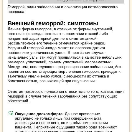
Геморрой: виды заболевания и локализация патологического
процесса
Внешний геморрой: симптомы
Данная форма геморроя, в отличие от формы внутренней,
практически всегда протекает в сочетании с какой-либо
неприятной характерной для него симптоматикой,
бессимптомное его течение отмечается крайне редко.
Наружный геморрой иногда может не сопровождаться
появлением увеличенных узлов. В противном случае
изначально узлы эти могут проявляться в качестве небольших
размеров уплотнений, причем уплотнений малозаметных.
Между тем, последующее прогрессирование заболевания, без
принятия соответствующих мер лечения геморроя, приводит к
заметному увеличению узлов, синюшности их оттенка и
болезненностью, возникающей при ощупывании.
Отметим некоторые положения относительно того, как выглядит
геморрой в случае течения заболевания без сопутствующих
обострений.
Ощущение дискомфорта.
Данное проявление
актуально не только лишь при совершении акта
дефекации и после него, но и в обычном состоянии
пациента. Неприятные ощущения такого рода возникают
даже в состоянии покоя, сидения, чихания, кашля и в