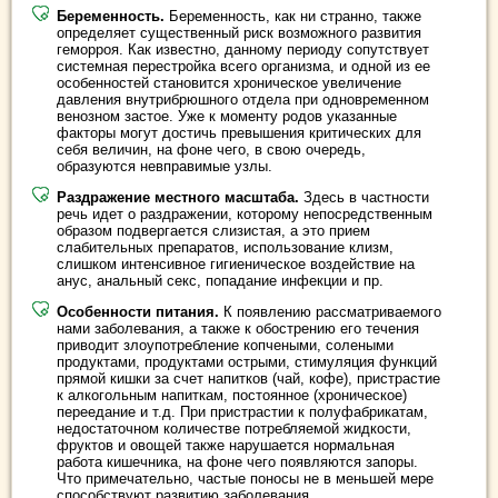
Беременность.
Беременность, как ни странно, также
определяет существенный риск возможного развития
геморроя. Как известно, данному периоду сопутствует
системная перестройка всего организма, и одной из ее
особенностей становится хроническое увеличение
давления внутрибрюшного отдела при одновременном
венозном застое. Уже к моменту родов указанные
факторы могут достичь превышения критических для
себя величин, на фоне чего, в свою очередь,
образуются невправимые узлы.
Раздражение местного масштаба.
Здесь в частности
речь идет о раздражении, которому непосредственным
образом подвергается слизистая, а это прием
слабительных препаратов, использование клизм,
слишком интенсивное гигиеническое воздействие на
анус, анальный секс, попадание инфекции и пр.
Особенности питания.
К появлению рассматриваемого
нами заболевания, а также к обострению его течения
приводит злоупотребление копчеными, солеными
продуктами, продуктами острыми, стимуляция функций
прямой кишки за счет напитков (чай, кофе), пристрастие
к алкогольным напиткам, постоянное (хроническое)
переедание и т.д. При пристрастии к полуфабрикатам,
недостаточном количестве потребляемой жидкости,
фруктов и овощей также нарушается нормальная
работа кишечника, на фоне чего появляются запоры.
Что примечательно, частые поносы не в меньшей мере
способствуют развитию заболевания.