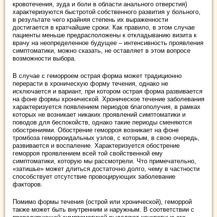
кровотечения, зуда и боли в области анального отверстия)
характеризуются быстротой собственного развития у больного,
в результате чего крайняя степень их выраженности
достигается в кратчайшие сроки. Как правило, в этом случае
пациенты меньше предрасположены к откладыванию визита к
врачу на неопределенное будущее – интенсивность проявления
симптоматики, можно сказать, не оставляет в этом вопросе
возможности выбора.
В случае с геморроем острая форма может традиционно
перерасти в хроническую форму течения, однако не
исключается и вариант, при котором острая форма развивается
на фоне формы хронической. Хроническое течение заболевания
характеризуется появлением периодов благополучия, в рамках
которых не возникает никаких проявлений симптоматики и
поводов для беспокойств, однако такие периоды сменяются
обострениями. Обострение геморроя возникает на фоне
тромбоза геморроидальных узлов, с которым, в свою очередь,
развивается и воспаление. Характеризуется обострение
геморроя проявлением всей той свойственной ему
симптоматики, которую мы рассмотрели. Что примечательно,
«затишье» может длиться достаточно долго, чему в частности
способствует отсутствие провоцирующих заболевание
факторов.
Помимо формы течения (острой или хронической), геморрой
также может быть внутренним и наружным. В соответствии с