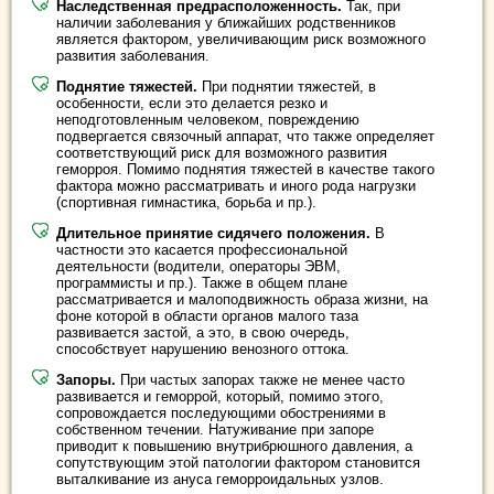
Наследственная предрасположенность.
Так, при
наличии заболевания у ближайших родственников
является фактором, увеличивающим риск возможного
развития заболевания.
Поднятие тяжестей.
При поднятии тяжестей, в
особенности, если это делается резко и
неподготовленным человеком, повреждению
подвергается связочный аппарат, что также определяет
соответствующий риск для возможного развития
геморроя. Помимо поднятия тяжестей в качестве такого
фактора можно рассматривать и иного рода нагрузки
(спортивная гимнастика, борьба и пр.).
Длительное принятие сидячего положения.
В
частности это касается профессиональной
деятельности (водители, операторы ЭВМ,
программисты и пр.). Также в общем плане
рассматривается и малоподвижность образа жизни, на
фоне которой в области органов малого таза
развивается застой, а это, в свою очередь,
способствует нарушению венозного оттока.
Запоры.
При частых запорах также не менее часто
развивается и геморрой, который, помимо этого,
сопровождается последующими обострениями в
собственном течении. Натуживание при запоре
приводит к повышению внутрибрюшного давления, а
сопутствующим этой патологии фактором становится
выталкивание из ануса геморроидальных узлов.