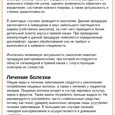
анального отверстия узлов, оценить возможность обратного их
вправления, состояние кожного покрова, а также актуальность и
степень кровоточивости.
В некоторых случаях проводится аноскопия. Данная процедура
заключается в помещении в анус небольшого светящегося
шарика (собственно аноскопа), за счет чего проводится более
детальный осмотр ануса и прямой кишки. При проведении
манипуляций в данной процедуре появляется определенный
дискомфорт, однако обезболивания она не требует и
выполняется в кабинете специалиста.
Исключить возможную актуальность онкологии помогает
процедура ректороманоскопии, при которой исследуются
области сигмовидной и прямой кишок с сопутствующим
осмотром их слизистой.
Лечение болезни
Общие меры в лечении заболевания сводятся к увеличению
потребления пищевых волокон, а также к лечению у пациентов
запоров. Пищевые волокна входят в состав зерновых культур,
зерна и фруктов. Также важно потреблять больше жидкости. Не
рекомендуется употреблять часто слабительные средства,
потому как понос (диарея) аналогично запорам лишь усугубляет
течения заболевания. В большинстве случаев лечение
геморроя консервативное и осуществляется в домашних