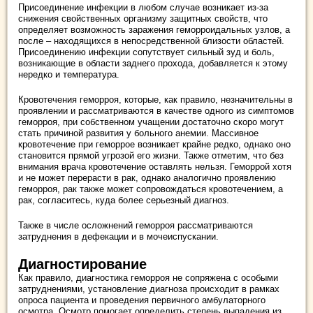
Присоединение инфекции в любом случае возникает из-за
снижения свойственных организму защитных свойств, что
определяет возможность заражения геморроидальных узлов, а
после – находящихся в непосредственной близости областей.
Присоединению инфекции сопутствует сильный зуд и боль,
возникающие в области заднего прохода, добавляется к этому
нередко и температура.
Кровотечения геморроя, которые, как правило, незначительны в
проявлении и рассматриваются в качестве одного из симптомов
геморроя, при собственном учащении достаточно скоро могут
стать причиной развития у больного анемии. Массивное
кровотечение при геморрое возникает крайне редко, однако оно
становится прямой угрозой его жизни. Также отметим, что без
внимания врача кровотечение оставлять нельзя. Геморрой хотя
и не может перерасти в рак, однако аналогично проявлению
геморроя, рак также может сопровождаться кровотечением, а
рак, согласитесь, куда более серьезный диагноз.
Также в числе осложнений геморроя рассматриваются
затруднения в дефекации и в мочеиспускании.
Диагностирование
Как правило, диагностика геморроя не сопряжена с особыми
затруднениями, установление диагноза происходит в рамках
опроса пациента и проведения первичного амбулаторного
осмотра. Осмотр помогает определить степень выпадения из