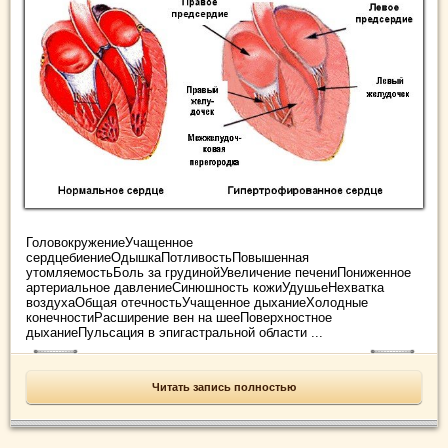
ГоловокружениеУчащенное
сердцебиениеОдышкаПотливостьПовышенная
утомляемостьБоль за грудинойУвеличение печениПониженное
артериальное давлениеСинюшность кожиУдушьеНехватка
воздухаОбщая отечностьУчащенное дыханиеХолодные
конечностиРасширение вен на шееПоверхностное
дыханиеПульсация в эпигастральной области ...
Читать запись полностью