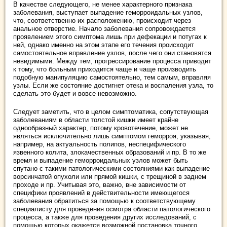
В качестве следующего, не менее характерного признака
заболевания, выступает выпадение геморроидальных узлов,
что, соответственно их расположению, происходит через
анальное отверстие. Начало заболевания сопровождается
проявлением этого симптома лишь при дефекации и потугах к
ней, однако именно на этом этапе его течения происходит
самостоятельное вправление узлов, после чего они становятся
невидимыми. Между тем, прогрессирование процесса приводит
к тому, что больным приходится чаще и чаще производить
подобную манипуляцию самостоятельно, тем самым, вправляя
узлы. Если же состояние достигнет отека и воспаления узла, то
сделать это будет и вовсе невозможно.
Следует заметить, что в целом симптоматика, сопутствующая
заболеваниям в области толстой кишки имеет крайне
однообразный характер, потому кровотечение, может не
являться исключительно лишь симптомом геморроя, указывая,
например, на актуальность полипов, неспецифического
язвенного колита, злокачественных образований и пр. В то же
время и выпадение геморроидальных узлов может быть
спутано с такими патологическими состояниями как выпадение
ворсинчатой опухоли или прямой кишки, с трещиной в заднем
проходе и пр. Учитывая это, важно, вне зависимости от
специфики проявлений в действительности имеющегося
заболевания обратиться за помощью к соответствующему
специалисту для проведения осмотра области патологического
процесса, а также для проведения других исследований, с
помощью которых окажется возможной постановка точного