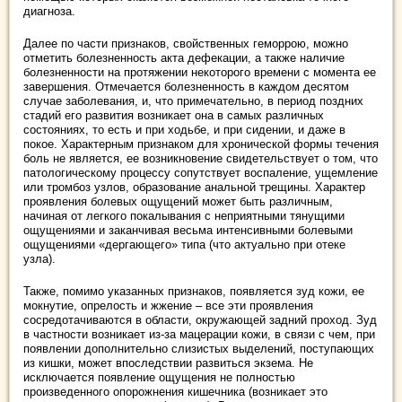
диагноза.
Далее по части признаков, свойственных геморрою, можно
отметить болезненность акта дефекации, а также наличие
болезненности на протяжении некоторого времени с момента ее
завершения. Отмечается болезненность в каждом десятом
случае заболевания, и, что примечательно, в период поздних
стадий его развития возникает она в самых различных
состояниях, то есть и при ходьбе, и при сидении, и даже в
покое. Характерным признаком для хронической формы течения
боль не является, ее возникновение свидетельствует о том, что
патологическому процессу сопутствует воспаление, ущемление
или тромбоз узлов, образование анальной трещины. Характер
проявления болевых ощущений может быть различным,
начиная от легкого покалывания с неприятными тянущими
ощущениями и заканчивая весьма интенсивными болевыми
ощущениями «дергающего» типа (что актуально при отеке
узла).
Также, помимо указанных признаков, появляется зуд кожи, ее
мокнутие, опрелость и жжение – все эти проявления
сосредотачиваются в области, окружающей задний проход. Зуд
в частности возникает из-за мацерации кожи, в связи с чем, при
появлении дополнительно слизистых выделений, поступающих
из кишки, может впоследствии развиться экзема. Не
исключается появление ощущения не полностью
произведенного опорожнения кишечника (возникает это