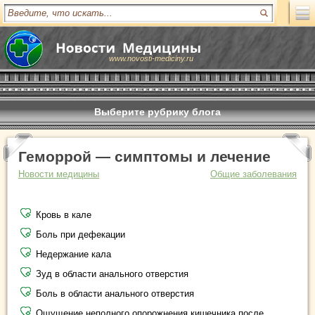
www.novosti-mediciny.ru
Выберите рубрику блога
Геморрой — симптомы и лечение
Новости медицины
Общие заболевания
Кровь в кале
Боль при дефекации
Недержание кала
Зуд в области анального отверстия
Боль в области анального отверстия
Ощущение неполного опорожнения кишечника после