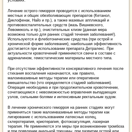
условиях.
Лечение острого геморроя проводится с использованием
местных и общих обезболивающих препаратов (Кетанол,
Диклофенак, Найз и пр.), а также мазевых аппликаций и
противовоспалительных средств (мазь Вишневского,
Левомеколь и пр.), очистительных клизм (данная мера
возможна только для ранних стадий течения заболевания!).
Используются и флеботонические средства (при острой и
хронической форме заболевания), наибольшая эффективность
достигается при использовании препарата Детралекс. При
актуальности кровотечений применяются свечи в составе с
адреналином, гемостатические материалы местного типа.
При отсутствии эффективности консервативного лечения после
стихания воспаления назначаются, как правило,
малоинвазивные методы терапии или оперативное
вмешательство (что определяется стадией заболевания).
Операция необходима и при продолжительном кровотечении,
сочетающемся с невозможностью вправления выпадающих
узлов, сильными болями и интенсивным ректальным зудом.
В лечении хронического геморроя на ранних стадиях могут
применяться такие малоинвазивные методы терапии как
лигирование с использованием латексных колец,
склеротерапия, криотерапия, фотокоагуляция, лазерная
терапия. Не применяются эти меры при возникновении тромбоза
и при появлении анальной трещины, при развитии острой или