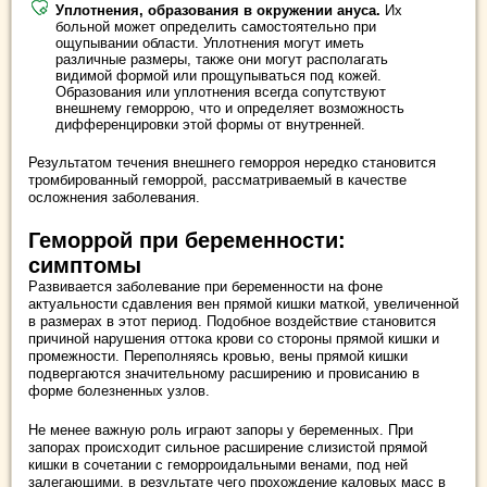
Уплотнения, образования в окружении ануса.
Их
больной может определить самостоятельно при
ощупывании области. Уплотнения могут иметь
различные размеры, также они могут располагать
видимой формой или прощупываться под кожей.
Образования или уплотнения всегда сопутствуют
внешнему геморрою, что и определяет возможность
дифференцировки этой формы от внутренней.
Результатом течения внешнего геморроя нередко становится
тромбированный геморрой, рассматриваемый в качестве
осложнения заболевания.
Геморрой при беременности:
симптомы
Развивается заболевание при беременности на фоне
актуальности сдавления вен прямой кишки маткой, увеличенной
в размерах в этот период. Подобное воздействие становится
причиной нарушения оттока крови со стороны прямой кишки и
промежности. Переполняясь кровью, вены прямой кишки
подвергаются значительному расширению и провисанию в
форме болезненных узлов.
Не менее важную роль играют запоры у беременных. При
запорах происходит сильное расширение слизистой прямой
кишки в сочетании с геморроидальными венами, под ней
залегающими, в результате чего прохождение каловых масс в