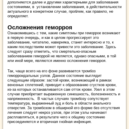
дополняются далее и другими характерными для заболевания
состояниями, в установлении заболевания, в действительности
актуального в конкретном случае, проблем, как правило, не
определяет.
Осложнения геморроя
Ознакомившись с тем, какие симптомы при геморрое возникают
в первую очередь, и как в целом прогрессирует это
заболевание, читателю, наверняка, станет интересно и то, к
каким последствиям может привести это заболевание. Здесь
следует сразу отметить, что смертельно-опасным
заболеванием геморрой не является, однако опасными, в той
или иной мере, являются именно осложнения геморроя.
Так, чаще всего на его фоне развивается тромбоз
геморроидальных узлов. Данное состояние выглядит
следующим образом: застой крови, возникающий в рамках
венозных сплетений, приводит к образованию сгустков крови,
из-за которых останавливается сам отток крови. Узел в этом
случае приобретает выраженную синюшность, болезненность и
напряженность. В частых случаях тромбозу сопутствует
температура, выраженный зуд и боль в области анального
отверстия. За тромбозом в обширной его форме без отсутствия
лечения следует некроз узлов, при этом узлы начинают
расплавляться, в результате чего к общему состоянию
присоединяется и вторичная гнойная инфекция.