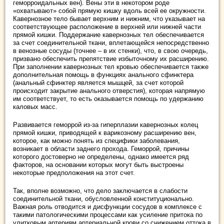
геморроидальных вен). Вены эти в некотором роде
«охватывают» собой прямую кишку вдоль всей ее окружности.
Кавернозное тело бывает верхним и нижним, что указывает на
соответствующее расположение в верхней или нижней части
прямой кишки. Поддержание кавернозных тел обеспечивается
за счет соединительной ткани, вплетающейся непосредственно
в венозные сосуды (точнее – в их стенки), что, в свою очередь,
призвано обеспечить препятствие избыточному их расширению.
При заполнении кавернозных тел кровью обеспечивается также
дополнительная помощь в функциях анального сфинктера
(анальный сфинктер является мышцей, за счет которой
происходит закрытие анального отверстия), которая напрямую
им соответствует, то есть оказывается помощь по удержанию
каловых масс.
Развивается геморрой из-за гиперплазии кавернозных колец
прямой кишки, приводящей к варикозному расширению вен,
которое, как можно понять из специфики заболевания,
возникает в области заднего прохода. Геморрой, причины
которого достоверно не определены, однако имеется ряд
факторов, на основании которых могут быть выстроены
некоторые предположения на этот счет.
Так, вполне возможно, что дело заключается в слабости
соединительной ткани, обусловленной конституционально.
Важная роль отводится и дисфункции сосудов в комплексе с
такими патологическими процессами как усиление притока по
улитковым артериям артериальной крови со снижением оттока в