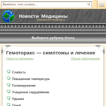
www.novosti-mediciny.ru
Выберите рубрику блога
Гемоторакс — симптомы и лечение
Новости медицины
Общие заболевания
Слабость
Повышенная температура
Головокружение
Учащенное сердцебиение
Одышка
Озноб