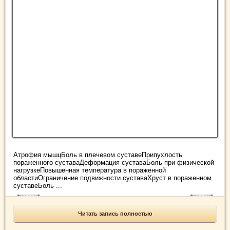
Атрофия мышцБоль в плечевом суставеПрипухлость
пораженного суставаДеформация суставаБоль при физической
нагрузкеПовышенная температура в пораженной
областиОграничение подвижности суставаХруст в пораженном
суставеБоль ...
Читать запись полностью