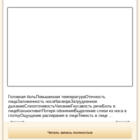
Головная больПовышенная температураОтечность
лицаЗаложенность носаНасморкЗатрудненное
дыханиеСлезоточивостьЧиханиеГнусавость речиБоль в
лицеКонъюктивитПотеря обонянияВыделение слизи из носа в
глоткуОщущение распирания в лицеТяжесть в лице ...
Читать запись полностью