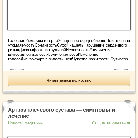
Головная больКом в горлеУчащенное сердцебиениеПовышенная
утомляемостьСонливостьСухой кашельНарушение сердечного
ритмаДискомфорт за грудинойНервозностьУвеличение
щитовидной железыУвеличение весаИзменение
голосаДискомфорт в области шеиЧувство разбитости Эутиреоз
...
Читать запись полностью
Артроз плечевого сустава — симптомы и
лечение
Новости медицины
Общие заболевания