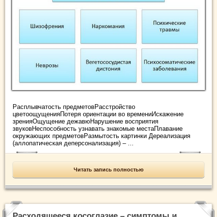
Расплывчатость предметовРасстройство
цветоощущенияПотеря ориентации во времениИскажение
зренияОщущение дежавюНарушение восприятия
звуковНеспособность узнавать знакомые местаПлавание
окружающих предметовРазмытость картинки Дереализация
(аллопатическая деперсонализация) – ...
Читать запись полностью
Расходящееся косоглазие – симптомы и