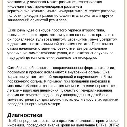
частности, у человека может развиться герпетическая
инфекция глаз, проявляющаяся развитием
кератоконъюнктивита, ирита, иридоциклита. А герпес ротовой
полости приводит к развитию фарингита, стоматита и других
заболеваний слизистой рта и зева.
Если речь идет о вирусе простого герпеса второго типа,
высыпания при котором локализуются на половых органах, то
он проявляется вульвовагинитом, цервицитом, реже уретритом
и даже может стать причиной развития цистита. При этом на
самой начальной стадии человек отмечает региональное
увеличение лимфатических узлов, а в некоторых случаях за
пару дней до их появления развивается лихорадка.
Самой опасной является генерализованная форма патологии,
поскольку в процесс вовлекаются внутренние органы. Она
характеризуется тяжелой лихорадкой и нарушением работы
пораженного органа. К примеру, при попадании инфекции в
мозговые оболочки, развивается менингит, а если поражаются
легкие – вирусная пневмония. К счастью, генерализованная
форма встречается редко, но у новорожденных детей она
может встречаться достаточно часто, если вирус в их организм
попадает из организма матери.
Диагностика
Чтобы определить, есть ли в организме человека герпетическая
инфекция, проводится анализ крови на выявление ВПГ-1, ВПГ-2