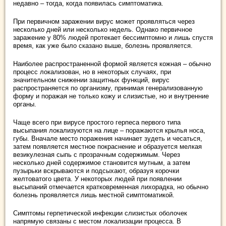
недавно – тогда, когда появилась симптоматика.
При первичном заражении вирус может проявляться через
несколько дней или несколько недель. Однако первичное
заражение у 80% людей протекает бессимптомно и лишь спустя
время, как уже было сказано выше, болезнь проявляется.
Наиболее распространенной формой является кожная – обычно
процесс локализован, но в некоторых случаях, при
значительном снижении защитных функций, вирус
распространяется по организму, принимая генерализованную
форму и поражая не только кожу и слизистые, но и внутренние
органы.
Чаще всего при вирусе простого герпеса первого типа
высыпания локализуются на лице – поражаются крылья носа,
губы. Вначале место поражения начинает зудеть и чесаться,
затем появляется местное покраснение и образуется мелкая
везикулезная сыпь с прозрачным содержимым. Через
несколько дней содержимое становится мутным, а затем
пузырьки вскрываются и подсыхают, образуя корочки
желтоватого цвета. У некоторых людей при появлении
высыпаний отмечается кратковременная лихорадка, но обычно
болезнь проявляется лишь местной симптоматикой.
Симптомы герпетической инфекции слизистых оболочек
напрямую связаны с местом локализации процесса. В