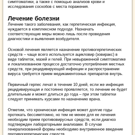
симптоматики, а также с помощью анализов крови и
исследования соскобов с места поражения.
Лечение болезни
Лечение такого заболевания, как герпетическая инфекция,
нуждается в комплексном подходе. Назначать
соответствующие меры можно лишь после проведения
диагностики и выявления возбудителя.
Основой лечения является назначение противогерпетических
средств – чаще всего используется ацикловир (зовиракс) в
виде таблеток, мазей и гелей. При невыраженной симптоматике
и локализованном процессе достаточно употребления местных
средств, при рецидивирующей инфекции и распространении
вируса требуется прием медикаментозных препаратов внутрь.
Первичный герпес лечат в течение 10 дней, если же инфекция
рецидивирующая и постоянно проявляется, то лечение ее будет
длительным и может длиться до года – при этом таблетки
следует принимать курсами по назначению врача.
Отметим, что хроническая инфекция может долгие годы
протекать бессимптомно, но тем не менее для ее лечения
необходим прием противовирусных средств, если диагноз
подтвержден лабораторными анализами. В случае
генерализованной формы необходимо внутривенное введение
противогерпетических средств.