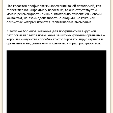
Что касается профилактики заражения такой патологией, как
герпетическая инфекция у взрослых, то она отсутствует и
можно рекомендовать лишь внимательно относиться к своим
контактам, не взаимодействовать с людьми, на коже или
слизистых которых имеются герпетические высыпания.
К тому же большое значение для профилактики вирусной
патологии является повышение защитных функций организма –
хороший иммунитет способен контролировать вирус герпеса в
организме и не давать ему проявляться и распространяться.