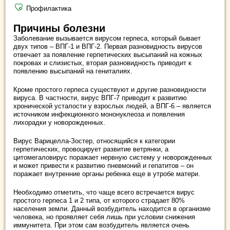
Профилактика
Причины болезни
Заболевание вызывается вирусом герпеса, который бывает
двух типов – ВПГ-1 и ВПГ-2. Первая разновидность вирусов
отвечает за появление герпетических высыпаний на кожных
покровах и слизистых, вторая разновидность приводит к
появлению высыпаний на гениталиях.
Кроме простого герпеса существуют и другие разновидности
вируса. В частности, вирус ВПГ-7 приводит к развитию
хронической усталости у взрослых людей, а ВПГ-6 – является
источником инфекционного мононуклеоза и появления
лихорадки у новорожденных.
Вирус Варицелла-Зостер, относящийся к категории
герпетических, провоцирует развитие ветрянки, а
цитомегаловирус поражает нервную систему у новорожденных
и может привести к развитию пневмоний и гепатитов – он
поражает внутренние органы ребенка еще в утробе матери.
Необходимо отметить, что чаще всего встречается вирус
простого герпеса 1 и 2 типа, от которого страдает 80%
населения земли. Данный возбудитель находится в организме
человека, но проявляет себя лишь при условии снижения
иммунитета. При этом сам возбудитель является очень