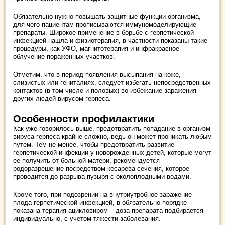
Обязательно нужно повышать защитные функции организма,
для чего пациентам прописываются иммуномоделирующие
препараты. Широкое применение в борьбе с герпетической
инфекцией нашла и физиотерапия, в частности показаны такие
процедуры, как УФО, магнитотерапия и инфракрасное
облучение пораженных участков.
Отметим, что в период появления высыпания на коже,
слизистых или гениталиях, следует избегать непосредственных
контактов (в том числе и половых) во избежание заражения
других людей вирусом герпеса.
Особенности профилактики
Как уже говорилось выше, предотвратить попадание в организм
вируса герпеса крайне сложно, ведь он может проникать любым
путем. Тем не менее, чтобы предотвратить развитие
герпетической инфекции у новорожденных детей, которые могут
ее получить от больной матери, рекомендуется
родоразрешение посредством кесарева сечения, которое
проводится до разрыва пузыря с околоплодными водами.
Кроме того, при подозрении на внутриутробное заражение
плода герпетической инфекцией, в обязательно порядке
показана терапия ацикловиром – доза препарата подбирается
индивидуально, с учетом тяжести заболевания.