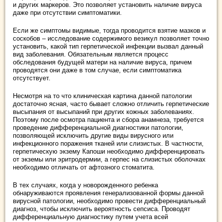
и других маркеров. Это позволяет установить наличие вируса
даже при отсутствии симптоматики.
Если же симптомы видимые, тогда проводится взятие мазков и
соскобов – исследование содержимого везикул позволяет точно
установить, какой тип герпетической инфекции вызвал данный
вид заболевания. Обязательным является процесс
обследования будущей матери на наличие вируса, причем
проводятся они даже в том случае, если симптоматика
отсутствует.
Несмотря на то что клиническая картина данной патологии
достаточно ясная, часто бывает сложно отличить герпетические
высыпания от высыпаний при других кожных заболеваниях.
Поэтому после осмотра пациента и сбора анамнеза, требуется
проведение дифференциальной диагностики патологии,
позволяющей исключить другие виды вирусного или
инфекционного поражения тканей или слизистых. В частности,
герпетическую экзему Капоши необходимо дифференцировать
от экземы или эритродермии, а герпес на слизистых оболочках
необходимо отличать от афтозного стоматита.
В тех случаях, когда у новорожденного ребенка
обнаруживаются проявления генерализованной формы данной
вирусной патологии, необходимо провести дифференциальный
диагноз, чтобы исключить вероятность сепсиса. Проводят
дифференциальную диагностику путем учета всей