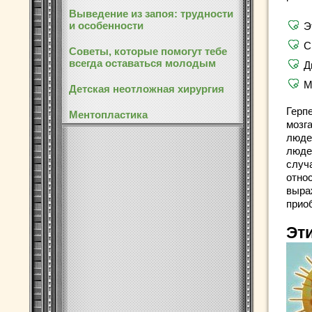
Выведение из запоя: трудности
и особенности
Э
С
Советы, которые помогут тебе
всегда оставаться молодым
Д
М
Детская неотложная хирургия
Герп
Ментопластика
мозг
люде
людей
случа
отно
выра
прио
Эт