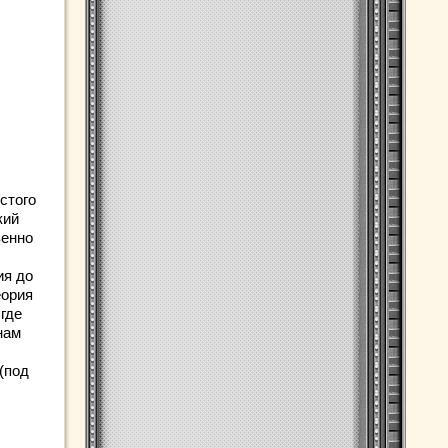
стого
кий
венно
ия до
еория
 где
нам
(под