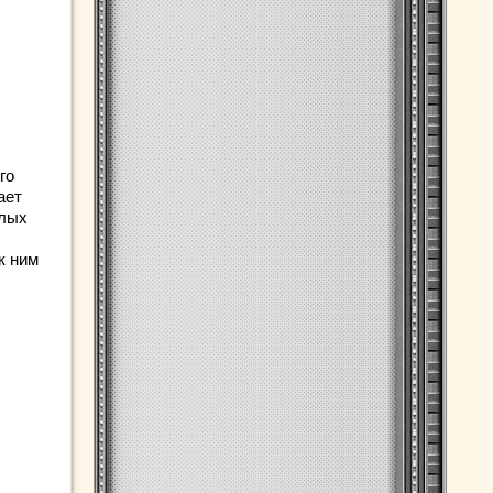
го
ает
илых
к ним