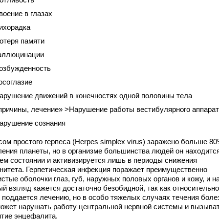
воение в глазах
ихорадка
отеря памяти
аллюцинации
озбужденность
осоглазие
арушение движений в конечностях одной половины тела
 причины, лечение» >Нарушение работы вестибулярного аппара
арушение сознания
ом простого герпеса (Herpes simplex virus) заражено больше 8
ления планеты, но в организме большинства людей он находится
ем состоянии и активизируется лишь в периоды снижения
нитета. Герпетическая инфекция поражает преимущественно
стые оболочки глаз, губ, наружных половых органов и кожу, и н
ый взгляд кажется достаточно безобидной, так как относительно
о поддается лечению, но в особо тяжелых случаях течения боле
может нарушать работу центральной нервной системы и вызыва
итие энцефалита.