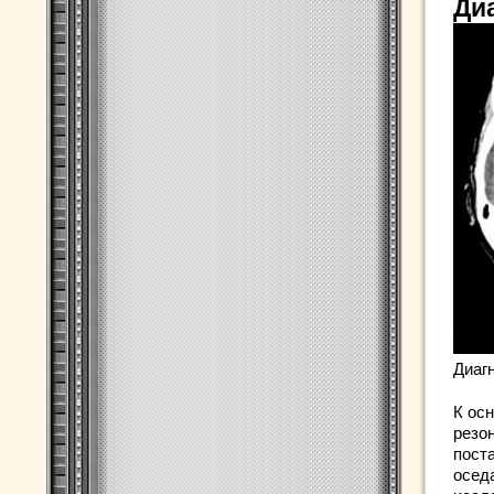
Ди
Диаг
К ос
резо
пост
осед