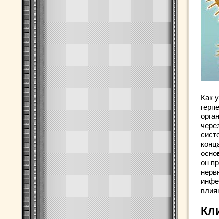
Как 
герпе
орга
чере
сист
конца
основ
он п
нервн
инфе
влия
Кл