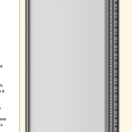
та
0%
 в
а
зни
ть