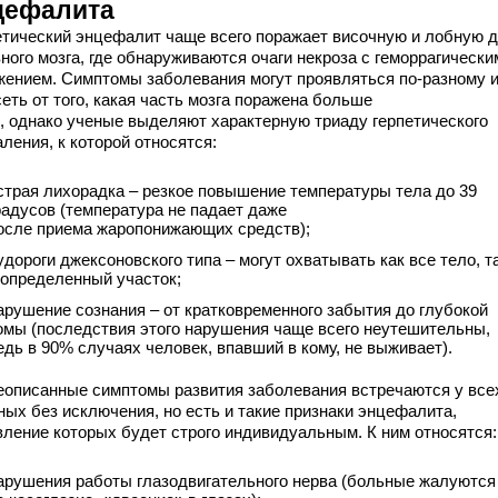
цефалита
етический энцефалит чаще всего поражает височную и лобную 
ного мозга, где обнаруживаются очаги некроза с геморрагически
жением. Симптомы заболевания могут проявляться по-разному 
еть от того, какая часть мозга поражена больше
о, однако ученые выделяют характерную триаду герпетического
ления, к которой относятся:
страя лихорадка – резкое повышение температуры тела до 39
радусов (температура не падает даже
осле приема жаропонижающих средств);
удороги джексоновского типа – могут охватывать как все тело, т
 определенный участок;
арушение сознания – от кратковременного забытия до глубокой
омы (последствия этого нарушения чаще всего неутешительны,
едь в 90% случаях человек, впавший в кому, не выживает).
описанные симптомы развития заболевания встречаются у все
ных без исключения, но есть и такие признаки энцефалита,
вление которых будет строго индивидуальным. К ним относятся:
арушения работы глазодвигательного нерва (больные жалуются