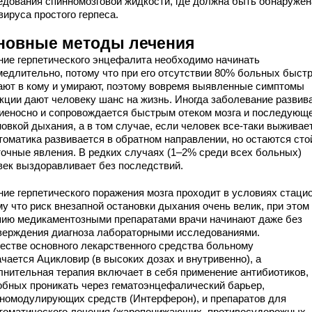
едования спинномозговой жидкости, где должна быть обнаружен
ируса простого герпеса.
новные методы лечения
ние герпетического энцефалита необходимо начинать
медлительно, потому что при его отсутствии 80% больных быст
ают в кому и умирают, поэтому вовремя выявленные симптомы
кции дают человеку шанс на жизнь. Иногда заболевание развив
иеносно и сопровождается быстрым отеком мозга и последующ
овкой дыхания, а в том случае, если человек все-таки выживает
томатика развивается в обратном направлении, но остаются сто
точные явления. В редких случаях (1–2% среди всех больных)
век выздоравливает без последствий.
ние герпетического поражения мозга проходит в условиях стаци
у что риск внезапной остановки дыхания очень велик, при этом
пию медикаментозными препаратами врачи начинают даже без
верждения диагноза лабораторными исследованиями.
честве основного лекарственного средства больному
чается Ацикловир (в высоких дозах и внутривенно), а
лнительная терапия включает в себя применение антибиотиков,
обных проникать через гематоэнцефалический барьер,
номодулирующих средств (Интерферон), и препаратов для
томатического лечения (жаропонижающих, противосудорожных,