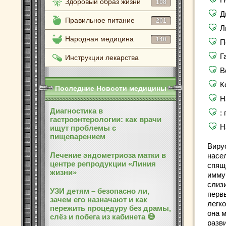
Здоровый образ жизни
108
Д
Правильное питание
201
Л
Народная медицина
140
П
Г
Инструкции лекарства
В
К
Последние Новости медицины
Н
Диагностика в
:
гастроэнтерологии: как врачи
Н
ищут проблемы с
пищеварением
Вирус
Лечение эндометриоза матки в
насе
центре репродукции «Линия
спящ
жизни»
имму
слизи
УЗИ детям – безопасно ли,
перв
зачем его назначают и как
легк
пережить процедуру без драмы,
она 
слёз и побега из кабинета 😅
разв