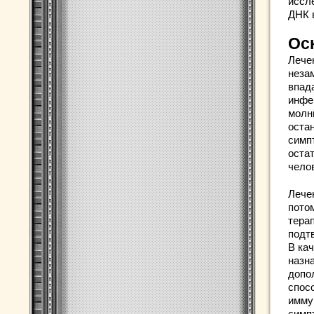
иссл
ДНК в
Ос
Лече
неза
впад
инфе
молн
остан
симп
оста
чело
Лече
потом
тера
подт
В ка
назна
допо
спос
имму
симп