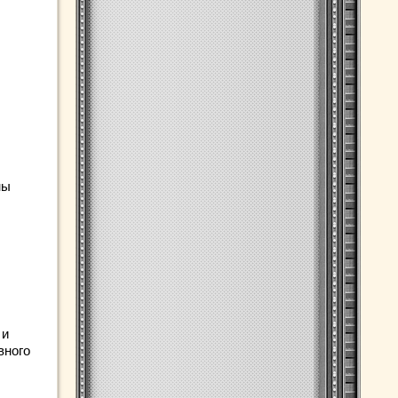
ны
 и
вного