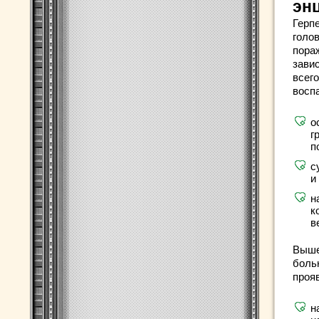
эн
Герп
голов
пора
завис
всег
воспа
о
г
п
с
и
н
к
в
Выше
боль
проя
н