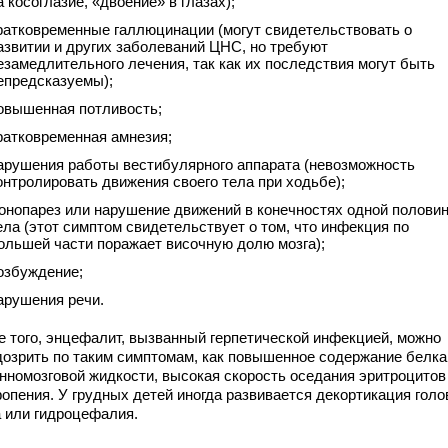
а косоглазие, «двоение» в глазах);
ратковременные галлюцинации (могут свидетельствовать о
азвитии и других заболеваний ЦНС, но требуют
езамедлительного лечения, так как их последствия могут быть
епредсказуемы);
овышенная потливость;
ратковременная амнезия;
арушения работы вестибулярного аппарата (невозможность
онтролировать движения своего тела при ходьбе);
онопарез или нарушение движений в конечностях одной полови
ела (этот симптом свидетельствует о том, что инфекция по
ольшей части поражает височную долю мозга);
озбуждение;
арушения речи.
е того, энцефалит, вызванный герпетической инфекцией, можно
дозрить по таким симптомам, как повышенное содержание белка
инномозговой жидкости, высокая скорость оседания эритроцитов
опения. У грудных детей иногда развивается декортикация голо
а или гидроцефалия.