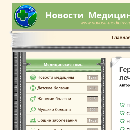
www.novosti-mediciny.r
Главна
Медицинские темы
Ге
ле
Новости медицины
1877
Автор
Детские болезни
216
Женские болезни
215
П
Мужские болезни
101
С
Общие заболевания
1782
Н
П