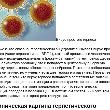
Вирус простого герпеса
уже было сказано, герпетический энцефалит вызывает вирус про
са (чаще первого типа – ВПГ-1), который проникает в человечес
низм воздушно-капельным (реже – бытовым) путем преимущест
з слизистую оболочку рта и попадает в центральную нервную
ему через аксоны обонятельных нейронов. Патогенез заболеван
 не изучен, но у ученых есть две теории его развития. Первая т
ана на том, что вирус герпеса попадает в вегетативные ганглии,
роходит процесс реактивации и распространяется по всем волок
ой системы, а вторая предполагает то, что герпетическая
кция попадает в волокна ЦНС в латентном состоянии и уже там 
нием разных факторов) реактивируется.
иническая картина герпетического