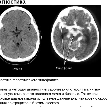
агностика
ностика герпетического энцефалита
новным методам диагностики заболевания относят магнитно-
нансную томографию головного мозга и биопсию. Также при
ановке диагноза врачи используют данные анализа крови о скор
ания эритроцитов и биохимического