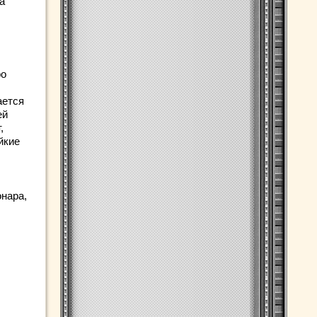
а
ро
ается
ей
,
йкие
онара,