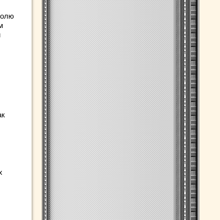
долю
м
и
ак
х