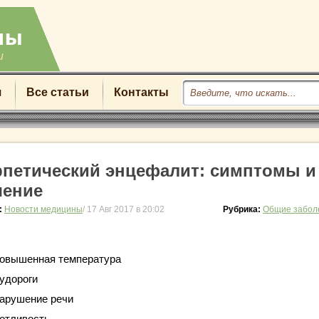
u
я
Все статьи
Контакты
рпетический энцефалит: симптомы и
чение
:
Новости медицины
/ 17 Авг 2017 в 20:02
Рубрика:
Общие забол
овышенная температура
удороги
арушение речи
отливость