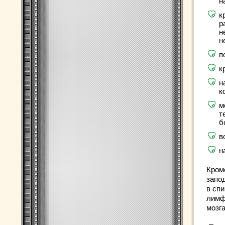
н
к
р
н
н
п
к
н
к
м
т
б
в
н
Кром
запо
в сп
лимф
мозг