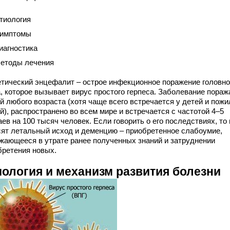
тиология
имптомы
иагностика
етоды лечения
етический энцефалит – острое инфекционное поражение головно
а, которое вызывает вирус простого герпеса. Заболевание пораж
й любого возраста (хотя чаще всего встречается у детей и пож
), распространено во всем мире и встречается с частотой 4–5
ев на 100 тысяч человек. Если говорить о его последствиях, то 
сят летальный исход и деменцию – приобретенное слабоумие,
жающееся в утрате ранее полученных знаний и затруднении
бретения новых.
иология и механизм развития болезни