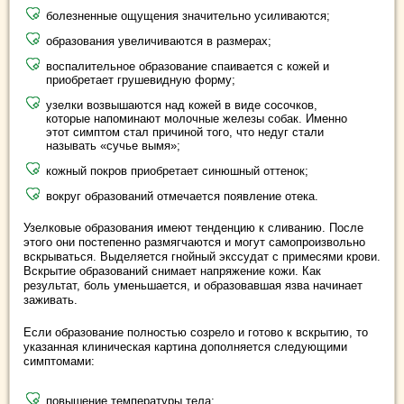
болезненные ощущения значительно усиливаются;
образования увеличиваются в размерах;
воспалительное образование спаивается с кожей и
приобретает грушевидную форму;
узелки возвышаются над кожей в виде сосочков,
которые напоминают молочные железы собак. Именно
этот симптом стал причиной того, что недуг стали
называть «сучье вымя»;
кожный покров приобретает синюшный оттенок;
вокруг образований отмечается появление отека.
Узелковые образования имеют тенденцию к сливанию. После
этого они постепенно размягчаются и могут самопроизвольно
вскрываться. Выделяется гнойный экссудат с примесями крови.
Вскрытие образований снимает напряжение кожи. Как
результат, боль уменьшается, и образовавшая язва начинает
заживать.
Если образование полностью созрело и готово к вскрытию, то
указанная клиническая картина дополняется следующими
симптомами:
повышение температуры тела;