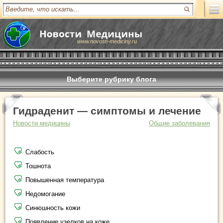
www.novosti-mediciny.ru
Выберите рубрику блога
Гидраденит — симптомы и лечение
Новости медицины
Общие заболевания
Слабость
Тошнота
Повышенная температура
Недомогание
Синюшность кожи
Появление узелков на коже