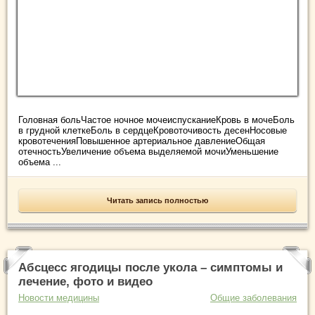
Головная больЧастое ночное мочеиспусканиеКровь в мочеБоль
в грудной клеткеБоль в сердцеКровоточивость десенНосовые
кровотеченияПовышенное артериальное давлениеОбщая
отечностьУвеличение объема выделяемой мочиУменьшение
объема ...
Читать запись полностью
Абсцесс ягодицы после укола – симптомы и
лечение, фото и видео
Новости медицины
Общие заболевания