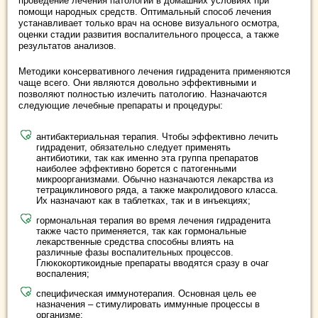
проведение лечения патологии в домашних условиях при
помощи народных средств. Оптимальный способ лечения
устанавливает только врач на основе визуального осмотра,
оценки стадии развития воспалительного процесса, а также
результатов анализов.
Методики консервативного лечения гидраденита применяются
чаще всего. Они являются довольно эффективными и
позволяют полностью излечить патологию. Назначаются
следующие лечебные препараты и процедуры:
антибактериальная терапия. Чтобы эффективно лечить
гидраденит, обязательно следует применять
антибиотики, так как именно эта группа препаратов
наиболее эффективно борется с патогенными
микроорганизмами. Обычно назначаются лекарства из
тетрациклинового ряда, а также макролидового класса.
Их назначают как в таблетках, так и в инъекциях;
гормональная терапия во время лечения гидраденита
также часто применяется, так как гормональные
лекарственные средства способны влиять на
различные фазы воспалительных процессов.
Глюкокортикоидные препараты вводятся сразу в очаг
воспаления;
специфическая иммунотерапия. Основная цель ее
назначения – стимулировать иммунные процессы в
организме;