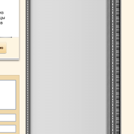
из
ццы
 в
ью