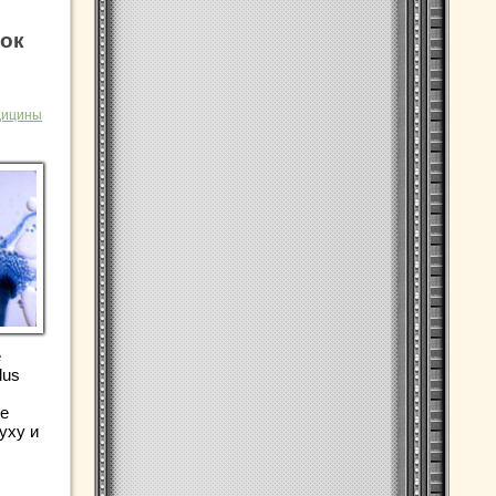
ток
дицины
е
lus
ые
уху и