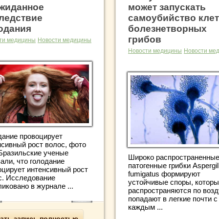
жиданное
может запускать
ледствие
самоубийство кле
одания
болезнетворных
грибов
ти медицины
Новости медицины
Новости медицины
Новости ме
дание провоцирует
нсивный рост волос, фото
Бразильские ученые
Широко распространенны
али, что голодание
патогенные грибки Aspergil
оцирует интенсивный рост
fumigatus формируют
с. Исследование
устойчивые споры, котор
иковано в журнале ...
распространяются по возд
попадают в легкие почти с
каждым ...
ать запись полностью