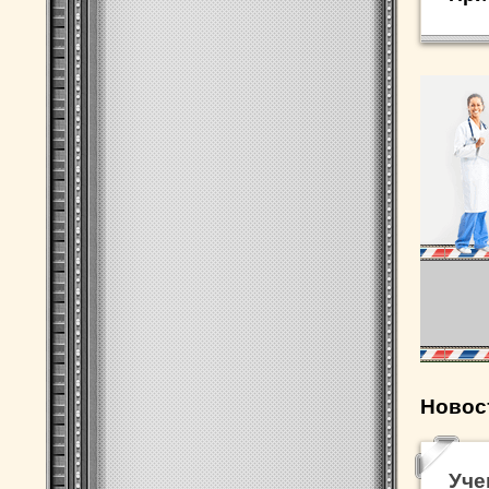
Новос
Уче