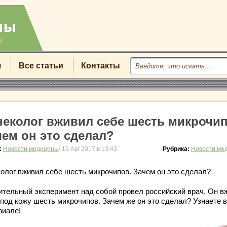
u
я
Все статьи
Контакты
неколог вживил себе шесть микрочип
чем он это сделал?
:
Новости медицины
/ 19 Авг 2017 в 13:43
Рубрика:
Новости ме
колог вживил себе шесть микрочипов. Зачем он это сделал?
ительный эксперимент над собой провел российский врач. Он в
 под кожу шесть микрочипов. Зачем же он это сделал? Узнаете в
риале!