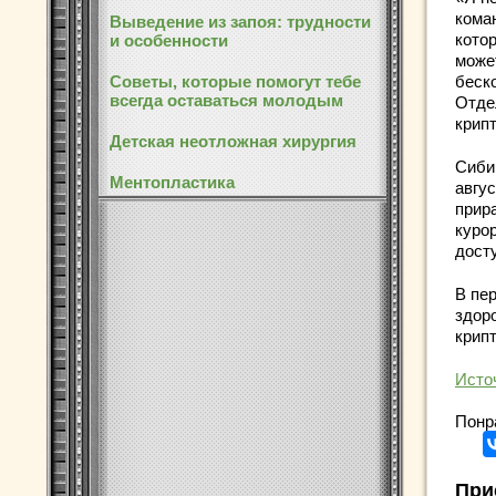
коман
Выведение из запоя: трудности
кото
и особенности
може
Советы, которые помогут тебе
беск
всегда оставаться молодым
Отде
крип
Детская неотложная хирургия
Сиби
Ментопластика
авгус
прир
курор
досту
В пе
здор
крип
Исто
Понр
При