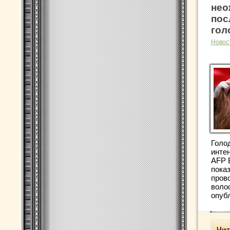
нео
пос
гол
Новос
Голо
инте
AFP 
показ
пров
воло
опубл
Чит