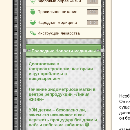
Здоровый образ жизни
108
Правильное питание
201
Народная медицина
140
Инструкции лекарства
Последние Новости медицины
Диагностика в
гастроэнтерологии: как врачи
ищут проблемы с
пищеварением
Лечение эндометриоза матки в
центре репродукции «Линия
Необ
жизни»
Он в
суще
УЗИ детям – безопасно ли,
данны
зачем его назначают и как
он бе
пережить процедуру без драмы,
слёз и побега из кабинета 😅
«Я н