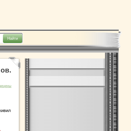
ов.
дицины
живил