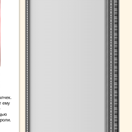
лчек.
т ему
е
ощью
ароли.