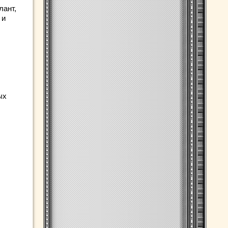
лант,
 и
ых