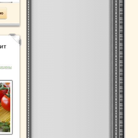
ью
ит
дицины