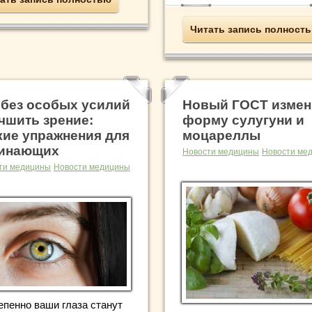
Читать запись полност
 без особых усилий
Новый ГОСТ измен
чшить зрение:
форму сулугуни и
кие упражнения для
моцареллы
инающих
Новости медицины
Новости ме
ти медицины
Новости медицины
епенно ваши глаза станут