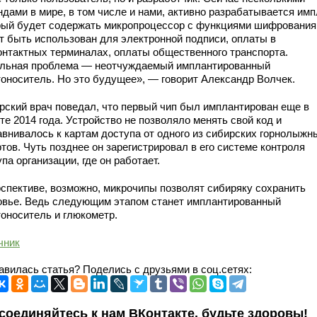
дами в мире, в том числе и нами, активно разрабатывается имп
рый будет содержать микропроцессор с функциями шифрования
т быть использован для электронной подписи, оплаты в
онтактных терминалах, оплаты общественного транспорта.
льная проблема — неотчуждаемый имплантированный
тоноситель. Но это будущее», — говорит Александр Волчек.
рский врач поведал, что первый чип был имплантирован еще в
те 2014 года. Устройство не позволяло менять свой код и
авнивалось к картам доступа от одного из сибирских горнолыжн
тов. Чуть позднее он зарегистрировал в его системе контроля
па организации, где он работает.
рспективе, возможно, микрочипы позволят сибиряку сохранить
овье. Ведь следующим этапом станет имплантированный
тоноситель и глюкометр.
чник
авилась статья? Поделись с друзьями в соц.сетях:
соединяйтесь к нам ВКонтакте, будьте здоровы!