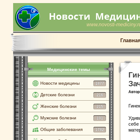
www.novosti-mediciny.r
Главна
Медицинские темы
Ги
За
Новости медицины
1877
Автор
Детские болезни
216
Гине
Женские болезни
215
Мужские болезни
Удив
101
себе
Общие заболевания
мате
1782