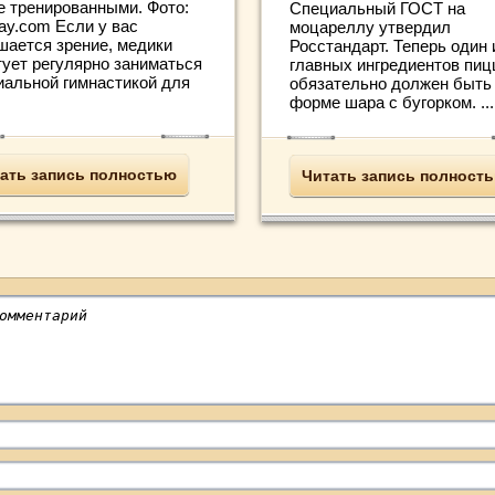
е тренированными. Фото:
Специальный ГОСТ на
ay.com Если у вас
моцареллу утвердил
шается зрение, медики
Росстандарт. Теперь один 
тует регулярно заниматься
главных ингредиентов пи
иальной гимнастикой для
обязательно должен быть
форме шара с бугорком. ...
ать запись полностью
Читать запись полност