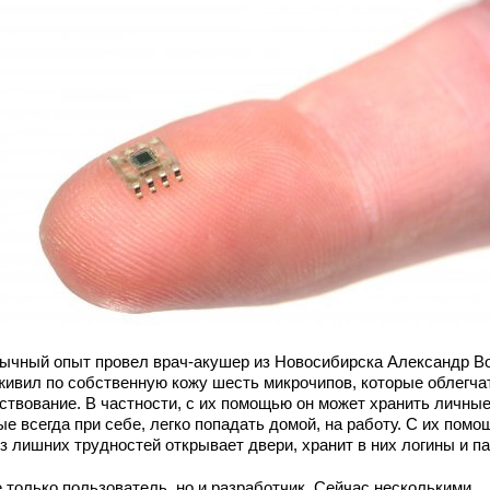
ычный опыт провел врач-акушер из Новосибирска Александр Во
живил по собственную кожу шесть микрочипов, которые облегча
ствование. В частности, с их помощью он может хранить личны
е всегда при себе, легко попадать домой, на работу. С их пом
з лишних трудностей открывает двери, хранит в них логины и п
е только пользователь, но и разработчик. Сейчас несколькими