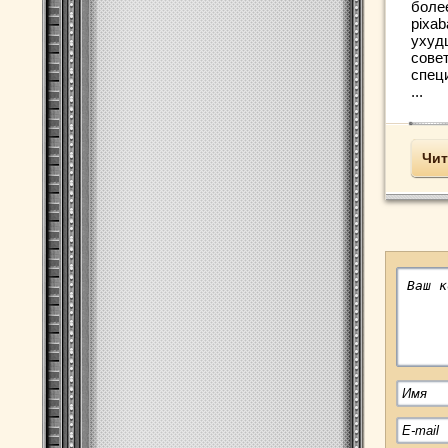
боле
pixab
ухуд
сове
спец
...
Чит