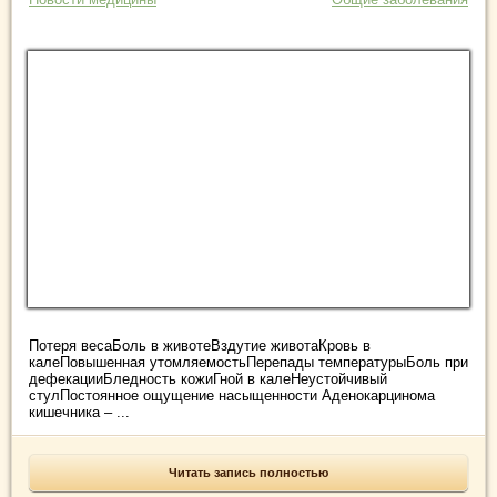
Потеря весаБоль в животеВздутие животаКровь в
калеПовышенная утомляемостьПерепады температурыБоль при
дефекацииБледность кожиГной в калеНеустойчивый
стулПостоянное ощущение насыщенности Аденокарцинома
кишечника – ...
Читать запись полностью