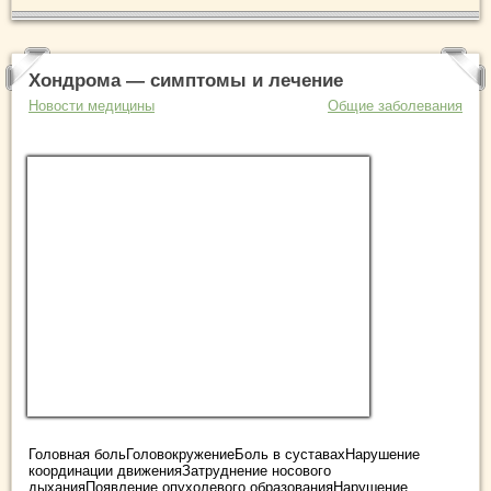
Хондрома — симптомы и лечение
Новости медицины
Общие заболевания
Головная больГоловокружениеБоль в суставахНарушение
координации движенияЗатруднение носового
дыханияПоявление опухолевого образованияНарушение