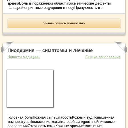
зренияБоль в пораженной областиКосметические дефекты
пальцевНеприятные ощущения в носуПрипухлость в ...
Читать запись полностью
Пиодермия — симптомы и лечение
Новости медицины
Общие заболевания
Головная больКожная сыпьСлабостьКожный зудПовышенная
температураВоспаление кожиБолевой синдромГнойничковые
воспаленияОтечность кожиКожные эрозииУплотнение