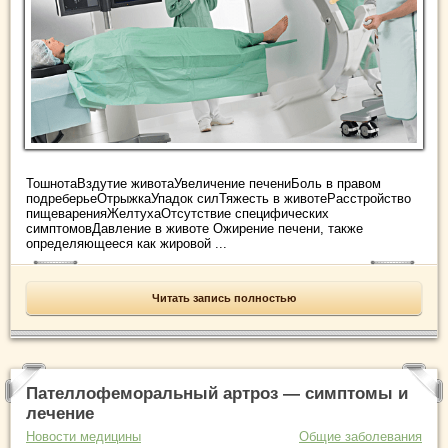
ТошнотаВздутие животаУвеличение печениБоль в правом
подреберьеОтрыжкаУпадок силТяжесть в животеРасстройство
пищеваренияЖелтухаОтсутствие специфических
симптомовДавление в животе Ожирение печени, также
определяющееся как жировой ...
Читать запись полностью
Пателлофеморальный артроз — симптомы и
лечение
Новости медицины
Общие заболевания