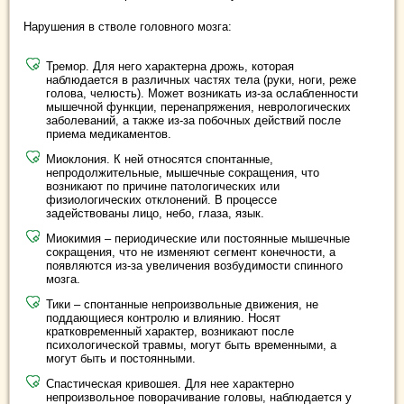
Нарушения в стволе головного мозга:
Тремор. Для него характерна дрожь, которая
наблюдается в различных частях тела (руки, ноги, реже
голова, челюсть). Может возникать из-за ослабленности
мышечной функции, перенапряжения, неврологических
заболеваний, а также из-за побочных действий после
приема медикаментов.
Миоклония. К ней относятся спонтанные,
непродолжительные, мышечные сокращения, что
возникают по причине патологических или
физиологических отклонений. В процессе
задействованы лицо, небо, глаза, язык.
Миокимия – периодические или постоянные мышечные
сокращения, что не изменяют сегмент конечности, а
появляются из-за увеличения возбудимости спинного
мозга.
Тики – спонтанные непроизвольные движения, не
поддающиеся контролю и влиянию. Носят
кратковременный характер, возникают после
психологической травмы, могут быть временными, а
могут быть и постоянными.
Спастическая кривошея. Для нее характерно
непроизвольное поворачивание головы, наблюдается у