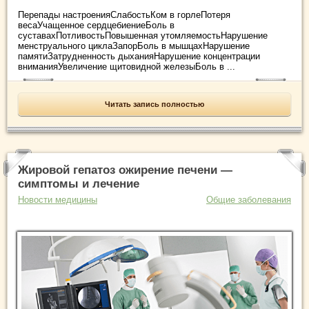
Перепады настроенияСлабостьКом в горлеПотеря
весаУчащенное сердцебиениеБоль в
суставахПотливостьПовышенная утомляемостьНарушение
менструального циклаЗапорБоль в мышцахНарушение
памятиЗатрудненность дыханияНарушение концентрации
вниманияУвеличение щитовидной железыБоль в ...
Читать запись полностью
Жировой гепатоз ожирение печени —
симптомы и лечение
Новости медицины
Общие заболевания