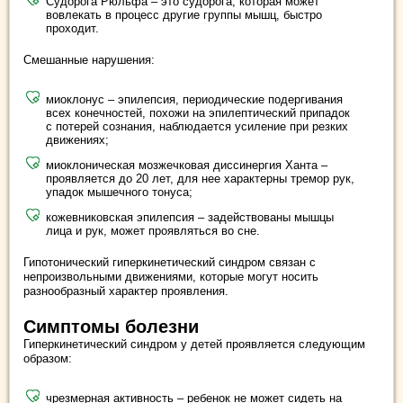
Судорога Рюльфа – это судорога, которая может
вовлекать в процесс другие группы мышц, быстро
проходит.
Смешанные нарушения:
миоклонус – эпилепсия, периодические подергивания
всех конечностей, похожи на эпилептический припадок
с потерей сознания, наблюдается усиление при резких
движениях;
миоклоническая мозжечковая диссинергия Ханта –
проявляется до 20 лет, для нее характерны тремор рук,
упадок мышечного тонуса;
кожевниковская эпилепсия – задействованы мышцы
лица и рук, может проявляться во сне.
Гипотонический гиперкинетический синдром связан с
непроизвольными движениями, которые могут носить
разнообразный характер проявления.
Симптомы болезни
Гиперкинетический синдром у детей проявляется следующим
образом:
чрезмерная активность – ребенок не может сидеть на