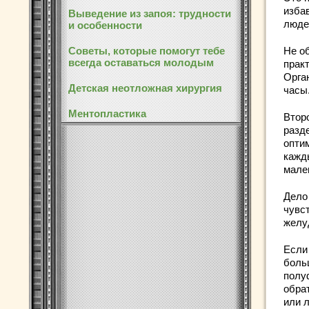
изба
Выведение из запоя: трудности
люде
и особенности
Советы, которые помогут тебе
Не о
всегда оставаться молодым
прак
Орга
Детская неотложная хирургия
часы
Ментопластика
Втор
разд
опти
кажды
мале
Дело
чувс
желу
Если 
боль
полу
обра
или 