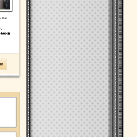
рака
,
чение
ью