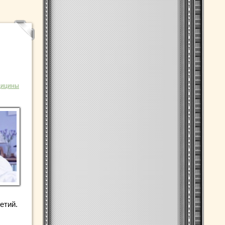
дицины
етий.