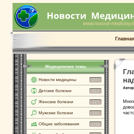
www.novosti-mediciny.r
Главна
Медицинские темы
Гл
на
Новости медицины
1877
Автор
Детские болезни
216
Мног
Женские болезни
215
дово
част
Мужские болезни
101
Общие заболевания
1782