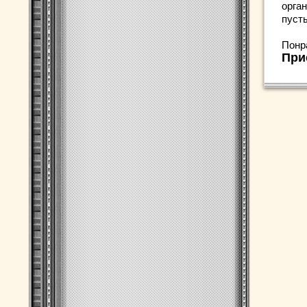
орган
пуст
Понр
При