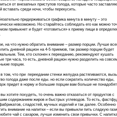
виться от внезапных приступов голода, которые часто заставля
й вставать среди ночи, чтобы перекусить.
бязательно придерживаться графика минута в минуту – это
тически невозможно. Но старайтесь соблюдать его как можно то
низм привыкнет и будет «готовиться» к приему пищи в определ
.
ое, на что нужно обратить внимание – размер порции. Лучше все
елить дневной рацион на 4-5 приемов, так размер порции будет
мальным. Тем, кто склонен к перееданию, рекомендуют кушать
е три часа, то есть, дневной рацион нужно разделить на совсе
нькие порции.
 в том, что при переедании стенки желудка растягиваются, выз
тво голода даже после еды. но если сократить количество еды,
док придет в норму и большие порции вам больше не понадобят
вы хотите похудеть, то очень важно отказаться от продуктов с
шим содержанием жиров и быстрых углеводов. То есть, фастфу
фабрикатов, сладостей, мучных изделий и так далее. Особенно 
тить внимание на напитки – если вы привыкли пить сладкую газ
любите чай с сахаром, лучше изменить свои привычки. С напитк