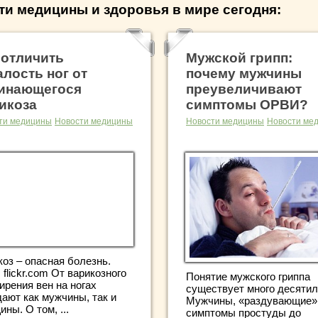
ти медицины и здоровья в мире сегодня:
 отличить
Мужской грипп:
алость ног от
почему мужчины
инающегося
преувеличивают
икоза
симптомы ОРВИ?
ти медицины
Новости медицины
Новости медицины
Новости ме
коз – опасная болезнь.
 flickr.com От варикозного
Понятие мужского гриппа
ирения вен на ногах
существует много десятил
дают как мужчины, так и
Мужчины, «раздувающие»
ны. О том, ...
симптомы простуды до