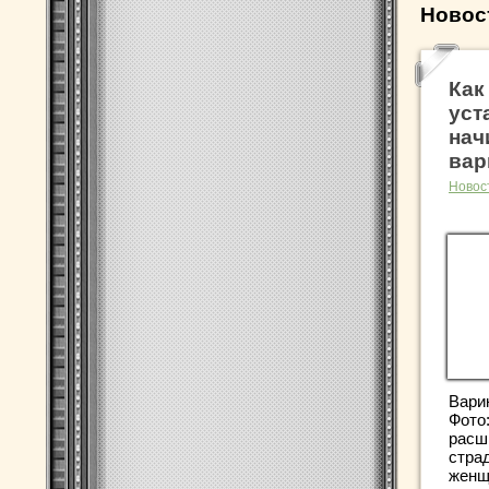
Новос
Как
уст
нач
вар
Новос
Вари
Фото:
расш
стра
женщи