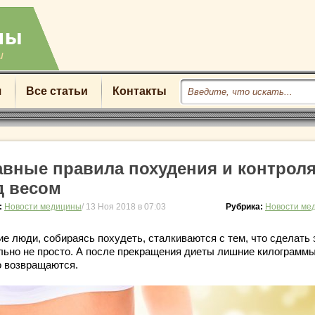
u
я
Все статьи
Контакты
авные правила похудения и контрол
д весом
:
Новости медицины
/ 13 Ноя 2018 в 07:03
Рубрика:
Новости ме
ие люди, собираясь похудеть, сталкиваются с тем, что сделать 
льно не просто. А после прекращения диеты лишние килограмм
о возвращаются.