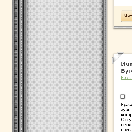
Чит
Имп
Бут
Новос
Крас
зубы 
кото
Отсу
неск
приве