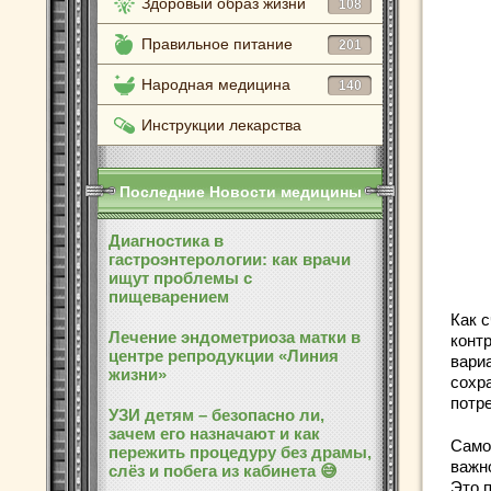
Здоровый образ жизни
108
Правильное питание
201
Народная медицина
140
Инструкции лекарства
Последние Новости медицины
Диагностика в
гастроэнтерологии: как врачи
ищут проблемы с
пищеварением
Как 
Лечение эндометриоза матки в
конт
центре репродукции «Линия
вари
жизни»
сохра
потр
УЗИ детям – безопасно ли,
зачем его назначают и как
Само
пережить процедуру без драмы,
важно
слёз и побега из кабинета 😅
Это 