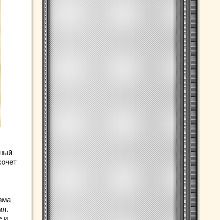
ьный
хочет
зма
мя.
е и