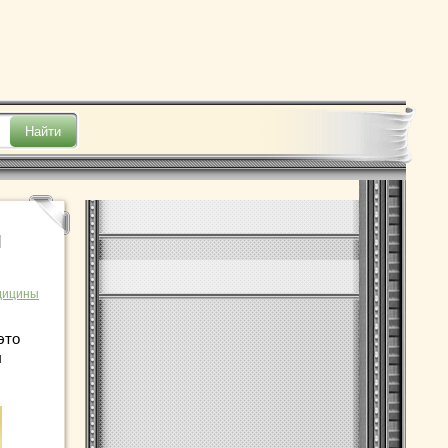
я
дицины
это
ы