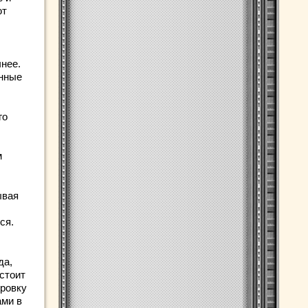
ют
чнее.
енные
го
м
ывая
ся.
да,
стоит
ировку
ами в