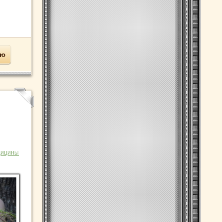
ью
дицины