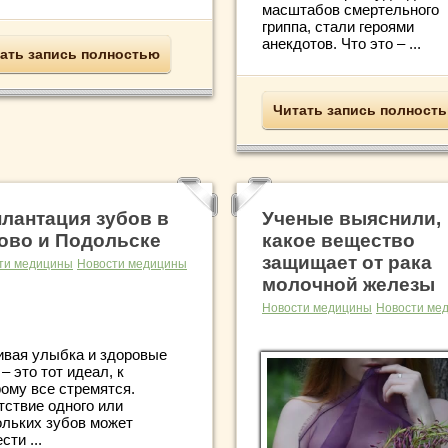
масштабов смертельного
гриппа, стали героями
анекдотов. Что это – ...
ать запись полностью
Читать запись полност
лантация зубов в
Ученые выяснили,
ово и Подольске
какое вещество
защищает от рака
ти медицины
Новости медицины
молочной железы
Новости медицины
Новости ме
ивая улыбка и здоровые
– это тот идеал, к
рому все стремятся.
тствие одного или
ольких зубов может
сти ...