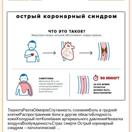
ТошнотаРвотаОбморокСпутанность сознанияБоль в грудной
клеткеРаспространение боли в другие областиБледность
кожиХолодный потКолебания артериального давленияНехватка
воздухаВозбужденностьСтрах смерти Острый коронарный
синдром – патологический ...