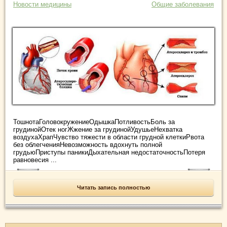
Новости медицины
Общие заболевания
ТошнотаГоловокружениеОдышкаПотливостьБоль за
грудинойОтек ногЖжение за грудинойУдушьеНехватка
воздухаХрапЧувство тяжести в области грудной клеткиРвота
без облегченияНевозможность вдохнуть полной
грудьюПриступы паникиДыхательная недостаточностьПотеря
равновесия ...
Читать запись полностью