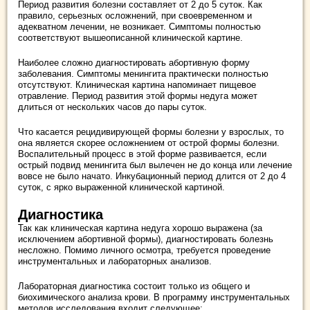
Период развития болезни составляет от 2 до 5 суток. Как
правило, серьезных осложнений, при своевременном и
адекватном лечении, не возникает. Симптомы полностью
соответствуют вышеописанной клинической картине.
Наиболее сложно диагностировать абортивную форму
заболевания. Симптомы менингита практически полностью
отсутствуют. Клиническая картина напоминает пищевое
отравление. Период развития этой формы недуга может
длиться от нескольких часов до пары суток.
Что касается рецидивирующей формы болезни у взрослых, то
она является скорее осложнением от острой формы болезни.
Воспалительный процесс в этой форме развивается, если
острый подвид менингита был вылечен не до конца или лечение
вовсе не было начато. Инкубационный период длится от 2 до 4
суток, с ярко выраженной клинической картиной.
Диагностика
Так как клиническая картина недуга хорошо выражена (за
исключением абортивной формы), диагностировать болезнь
несложно. Помимо личного осмотра, требуется проведение
инструментальных и лабораторных анализов.
Лабораторная диагностика состоит только из общего и
биохимического анализа крови. В программу инструментальных
методов исследования входит следующее: