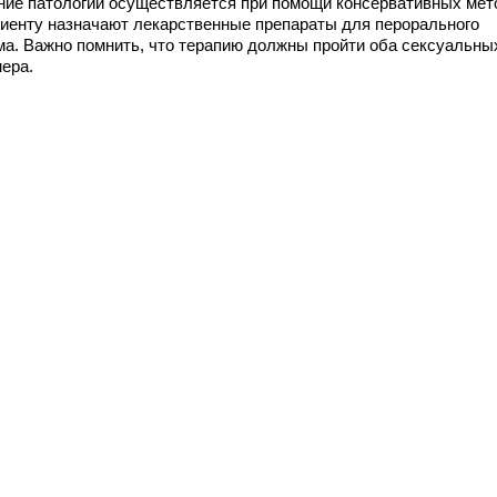
ние патологии осуществляется при помощи консервативных мет
циенту назначают лекарственные препараты для перорального
ма. Важно помнить, что терапию должны пройти оба сексуальны
нера.