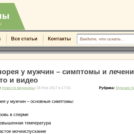
u
я
Все статьи
Контакты
норея у мужчин – симптомы и лечени
то и видео
:
Новости медицины
/ 28 Ноя 2017 в 17:03
Рубрика:
Мужские б
рея у мужчин – основные симптомы:
ровь в сперме
овышенная температура
астое мочеиспускание