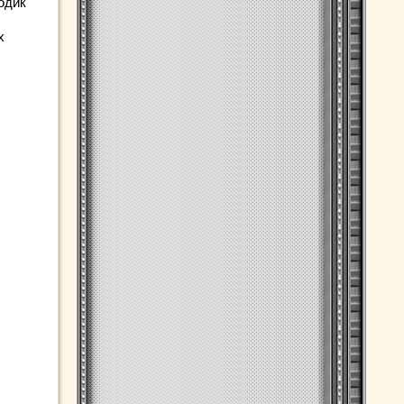
одик
х