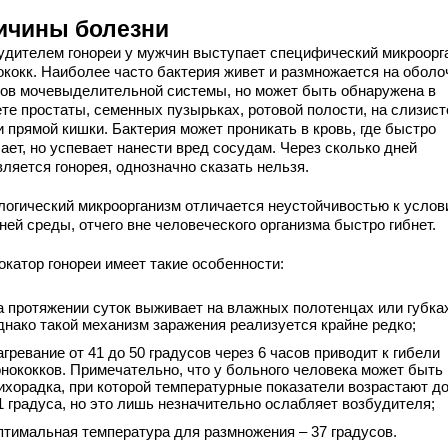
ичины болезни
удителем гонореи у мужчин выступает специфический микроорг
нококк. Наиболее часто бактерия живет и размножается на оболо
нов мочевыделительной системы, но может быть обнаружена в
ете простаты, семенных пузырьках, ротовой полости, на слизист
и прямой кишки. Бактерия может проникать в кровь, где быстро
ает, но успевает нанести вред сосудам. Через сколько дней
ляется гонорея, однозначно сказать нельзя.
логический микроорганизм отличается неустойчивостью к услов
ей среды, отчего вне человеческого организма быстро гибнет.
окатор гонореи имеет такие особенности:
а протяжении суток выживает на влажных полотенцах или губка
днако такой механизм заражения реализуется крайне редко;
агревание от 41 до 50 градусов через 6 часов приводит к гибели
онококков. Примечательно, что у больного человека может быть
ихорадка, при которой температурные показатели возрастают д
1 градуса, но это лишь незначительно ослабляет возбудителя;
птимальная температура для размножения – 37 градусов.