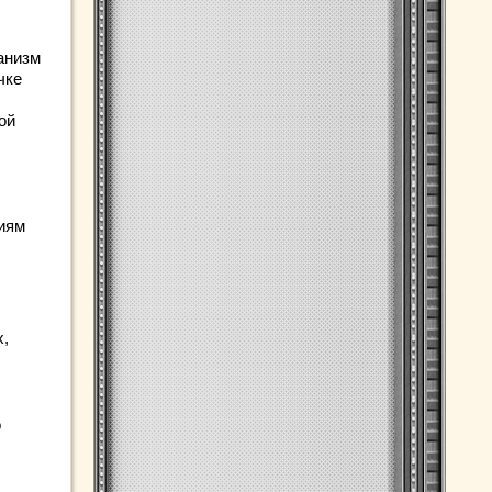
анизм
чке
ой
иям
х,
о