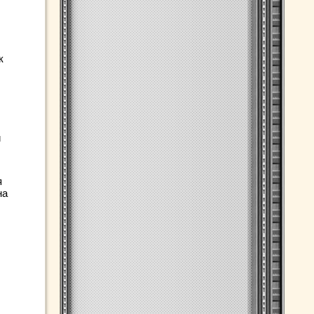
к
и
я
на