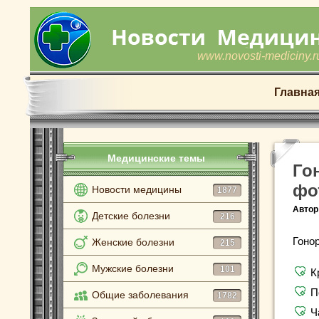
www.novosti-mediciny.r
Главна
Медицинские темы
Го
фо
Новости медицины
1877
Автор
Детские болезни
216
Гоно
Женские болезни
215
Мужские болезни
101
К
П
Общие заболевания
1782
Ч