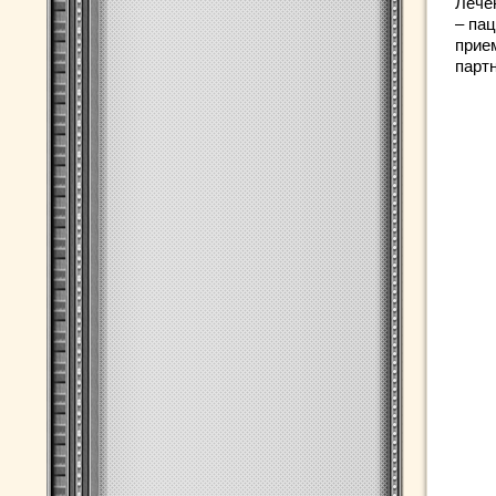
Лече
– па
прие
парт