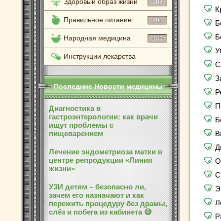
Здоровый образ жизни
108
К
Правильное питание
201
Б
Б
Народная медицина
140
У
Инструкции лекарства
С
З
Последние Новости медицины
Р
П
Диагностика в
гастроэнтерологии: как врачи
Б
ищут проблемы с
пищеварением
В
Д
Лечение эндометриоза матки в
центре репродукции «Линия
О
жизни»
С
УЗИ детям – безопасно ли,
Э
зачем его назначают и как
Л
пережить процедуру без драмы,
слёз и побега из кабинета 😅
Р