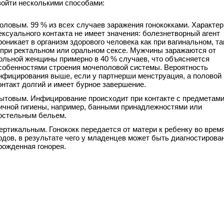
зойти несколькими способами:
оловым. 99 % из всех случаев заражения гонококками. Характер
ексуального контакта не имеет значения: болезнетворный агент
роникает в организм здорового человека как при вагинальном, та
 при ректальном или оральном сексе. Мужчины заражаются от
ольной женщины примерно в 40 % случаев, что объясняется
собенностями строения мочеполовой системы. Вероятность
нфицирования выше, если у партнерши менструация, а половой
онтакт долгий и имеет бурное завершение.
ытовым. Инфицирование происходит при контакте с предметам
ичной гигиены, например, банными принадлежностями или
остельным бельем.
ертикальным. Гонококк передается от матери к ребенку во врем
одов, в результате чего у младенцев может быть диагностирова
рожденная гонорея.