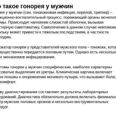
 такое гонорея у мужчин
ея у мужчин (син. гонококковая инфекция, перелой, триппер) –
кционно-воспалительный процесс, поражающий органы мочепо
емы. Происходит нагноение слизистой оболочки, вызывая
ктерную симптоматику. Самолечение в данном случае невозмож
ольку может привести к тяжелым последствиям, в частности
лодию.
катор гонореи у представителей мужского пола – гонококк, кот
мущественно передается половым путем. Однако есть нескольк
их механизмов инфицирования.
томы гонореи у мужчин специфические, наиболее характерны
соватые выделения из уретры. Клиническая картина включает
ые позывы к опорожнению мочевого пузыря, что вызывают боли,
скомфорт.
ву диагностирования составляют результаты лабораторных
едований. Диагностика обязательно должна включать физикаль
тр мужских половых органов и несколько инструментальных
едур.