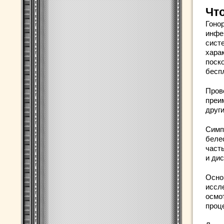
Что
Гонор
инфе
сист
хара
поск
бесп
Прово
преи
друг
Симп
беле
част
и ди
Осно
иссл
осмо
проц