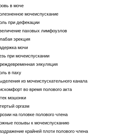
ровь в моче
олезненное мочеиспускание
оль при дефекации
величение паховых лимфоузлов
лабая эрекция
адержка мочи
езь при мочеиспускании
реждевременная эякуляция
оль в паху
ыделения из мочеиспускательного канала
искомфорт во время полового акта
тек мошонки
тертый оргазм
розии на головке полового члена
ожные позывы к мочеиспусканию
аздражение крайней плоти полового члена