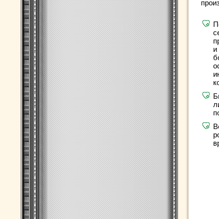
прои
П
с
п
и
б
о
и
к
Б
л
п
В
р
в