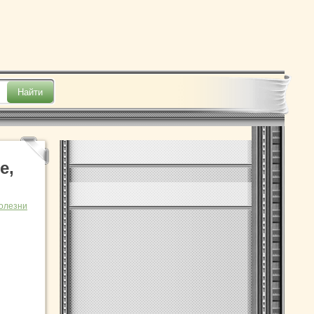
е,
олезни