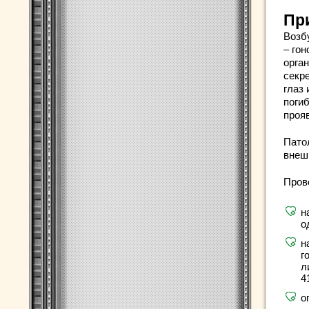
Пр
Возб
– го
орга
секр
глаз 
погиб
прояв
Пато
внешн
Пров
н
о
н
г
л
4
о