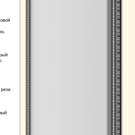
ловой
но,
орый
о
 рези
ный