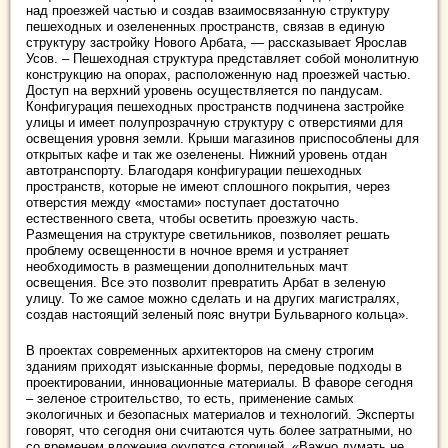
над проезжей частью и создав взаимосвязанную структуру
пешеходных и озелененных пространств, связав в единую
структуру застройку Нового Арбата, — рассказывает Ярослав
Усов. – Пешеходная структура представляет собой монолитную
конструкцию на опорах, расположенную над проезжей частью.
Доступ на верхний уровень осуществляется по пандусам.
Конфигурация пешеходных пространств подчинена застройке
улицы и имеет полупрозрачную структуру с отверстиями для
освещения уровня земли. Крыши магазинов приспособлены для
открытых кафе и так же озеленены. Нижний уровень отдан
автотранспорту. Благодаря конфигурации пешеходных
пространств, которые не имеют сплошного покрытия, через
отверстия между «мостами» поступает достаточно
естественного света, чтобы осветить проезжую часть.
Размещения на структуре светильников, позволяет решать
проблему освещенности в ночное время и устраняет
необходимость в размещении дополнительных мачт
освещения. Все это позволит превратить Арбат в зеленую
улицу. То же самое можно сделать и на других магистралях,
создав настоящий зеленый пояс внутри Бульварного кольца».
В проектах современных архитекторов на смену строгим
зданиям приходят изысканные формы, передовые подходы в
проектировании, инновационные материалы. В фаворе сегодня
– зеленое строительство, то есть, применение самых
экологичных и безопасных материалов и технологий. Эксперты
говорят, что сегодня они считаются чуть более затратными, но
со временем вложения окупятся сторицей. «Важно думать не