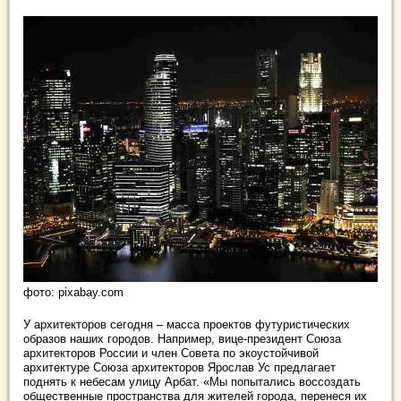
фото: pixabay.com
У архитекторов сегодня – масса проектов футуристических
образов наших городов. Например, вице-президент Союза
архитекторов России и член Совета по экоустойчивой
архитектуре Союза архитекторов Ярослав Ус предлагает
поднять к небесам улицу Арбат. «Мы попытались воссоздать
общественные пространства для жителей города, перенеся их