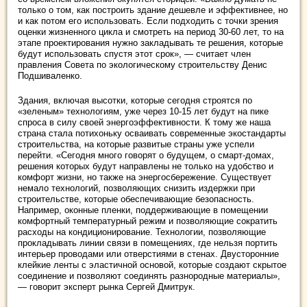
только о том, как построить здание дешевле и эффективнее, но
и как потом его использовать. Если подходить с точки зрения
оценки жизненного цикла и смотреть на период 30-60 лет, то на
этапе проектирования нужно закладывать те решения, которые
будут использовать спустя этот срок», — считает член
правления Совета по экологическому строительству Денис
Подшиваленко.
Здания, включая высотки, которые сегодня строятся по
«зеленым» технологиям, уже через 10-15 лет будут на пике
спроса в силу своей энергоэффективности. К тому же наша
страна стала потихоньку осваивать современные экостандарты
строительства, на которые развитые страны уже успели
перейти. «Сегодня много говорят о будущем, о смарт-домах,
решения которых будут направлены не только на удобство и
комфорт жизни, но также на энергосбережение. Существует
немало технологий, позволяющих снизить издержки при
строительстве, которые обеспечивающие безопасность.
Например, оконные пленки, поддерживающие в помещении
комфортный температурный режим и позволяющие сократить
расходы на кондиционирование. Технологии, позволяющие
прокладывать линии связи в помещениях, где нельзя портить
интерьер проводами или отверстиями в стенах. Двусторонние
клейкие ленты с эластичной основой, которые создают скрытое
соединение и позволяют соединять разнородные материалы»,
— говорит эксперт рынка Сергей Дмитрук.