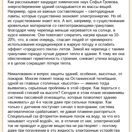
Как рассказывает кандидат химических наук Софья Громова,
энергосбережение зданий складывается из массы вещей.
Например, одна из важных составляющих – светодиодные
лампы, которые существенно экономят электроэнергию. Но об
их существовании знают все. А вот, например, о существовании
кровельных материалов со светоотражающими гранулами,
благодаря чему черепица меньше нагревается на солнце, в
курсе немногие. Они помогают сократить нагрев крыши на 10-
20%, что, в свою очередь, спасает людей от чрезмерного
использования кондиционеров в жаркую погоду и ослабить
эффект «городского пекла» летом. Зимой же черепица с такими
гранулами гораздо лучше держит тепло в здании. К тому же она
обеспечивает герметичность строения, снижает утечки воздуха
и в целом сокращает потери тепла.
Немаловажен и вопрос защиты зданий, особенно, высотных, от
пожаров. Многие помнят пожар на Останкинской телебашне,
одной из главных столичных «высоток» — именно тогда
выявились серьезные проблемы в этой сфере. Как бороться с
огненной стихией на высоте? Сегодня в этом плане незаменимы
системы пассивной огнезащиты, которые позволяют зданию
«выживать» до 4-х часов даже при сильных пожарах. Как
только с датчиков поступает сигнал о возгорании, система
автоматически срабатывает, не давая пламени разгореться.
Специальный газ фторкетон внешне похож на воду, за что его
называют «сухой водой», но, в отличие от нее, электрический
ток не проводит и другие вещества не растворяет – поэтому
даже при погружении в эту жидкость электронные устройства