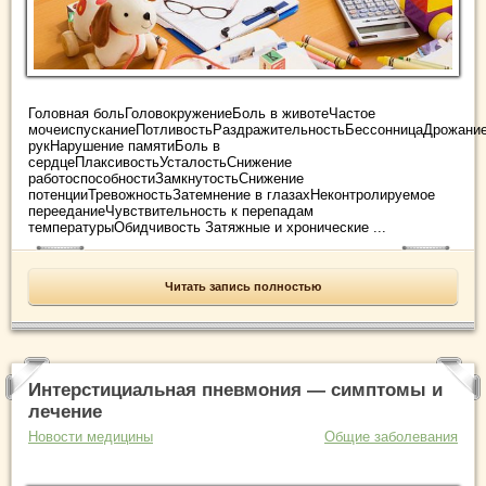
Головная больГоловокружениеБоль в животеЧастое
мочеиспусканиеПотливостьРаздражительностьБессонницаДрожани
рукНарушение памятиБоль в
сердцеПлаксивостьУсталостьСнижение
работоспособностиЗамкнутостьСнижение
потенцииТревожностьЗатемнение в глазахНеконтролируемое
перееданиеЧувствительность к перепадам
температурыОбидчивость Затяжные и хронические ...
Читать запись полностью
Интерстициальная пневмония — симптомы и
лечение
Новости медицины
Общие заболевания