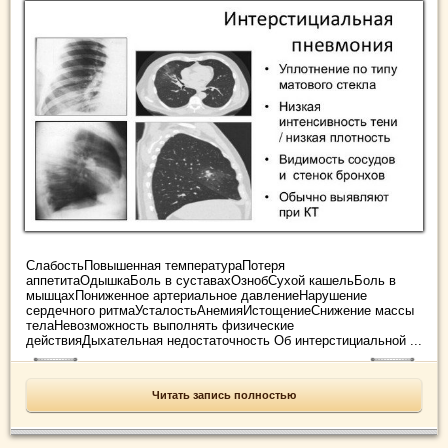
СлабостьПовышенная температураПотеря
аппетитаОдышкаБоль в суставахОзнобСухой кашельБоль в
мышцахПониженное артериальное давлениеНарушение
сердечного ритмаУсталостьАнемияИстощениеСнижение массы
телаНевозможность выполнять физические
действияДыхательная недостаточность Об интерстициальной ...
Читать запись полностью