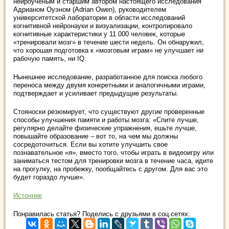
нейроученым и старшим автором настоящего исследования
Адрианом Оуэном (Adrian Owen), руководителем
университетской лаборатории в области исследований
когнитивной нейронауки и визуализации, контролировало
когнитивные характеристики у 11 000 человек, которые
«тренировали мозг» в течение шести недель. Он обнаружил,
что хорошая подготовка к «мозговым играм» не улучшает ни
рабочую память, ни IQ.
Нынешнее исследование, разработанное для поиска любого
переноса между двумя конкретными и аналогичными играми,
подтверждает и усиливает предыдущие результаты.
Стояноски резюмирует, что существуют другие проверенные
способы улучшения памяти и работы мозга: «Спите лучше,
регулярно делайте физические упражнения, ешьте лучше,
повышайте образование – вот то, на чем мы должны
сосредоточиться. Если вы хотите улучшить свое
познавательное «я», вместо того, чтобы играть в видеоигру или
заниматься тестом для тренировки мозга в течение часа, идите
на прогулку, на пробежку, пообщайтесь с другом. Для вас это
будет гораздо лучше».
Источник
Понравилась статья? Поделись с друзьями в соц.сетях: