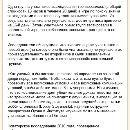
Одна группа участников исследования тренировалась (в общей
сложности 13 часов в течение 20 дней) в игре по поиску значка
за квадратами с постепенно усложнявшимися уровнями. Их
результаты значительно улучшились, достигнув пика примерно
на 16-й день. Затем участников обеих групп тестировали в
аналогичной игре, но требовалось запомнить ряд цифр, а не
значков.
Исследователи обнаружили, что высокие оценки участников в
первой игре (на которую они были «натасканы») не улучшили их
производительность во второй игре и были эквивалентны
результатам, достигнутым «нетренированной» контрольной
группой.
«Как ученый, я бы никогда не сказал об определенно закрытой
двери перед чем-либо. Чтобы сказать это, вам нужно будет
проверить все возможные условия и все возможные комбинации
условий, чтобы действительно быть уверенными. Но я думаю,
что это исследование дает убедительные доказательства того,
что тренировка мозга не приводит к улучшениям, выходящим за
рамки заданной вами задачи», – говорит ведущий автор статьи
Бобби Стояноски (Bobby Stoyanoski), научный сотрудник
лаборатории Оуэна в Институте изучения мозга и мышления
университета Западного Онтарио.
Новаторское исследование 2010 года, проведенное