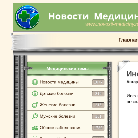
www.novosti-mediciny.r
Главна
Медицинские темы
Ин
Новости медицины
Автор
1877
Детские болезни
216
Иссл
не о
Женские болезни
215
Мужские болезни
101
Общие заболевания
1782