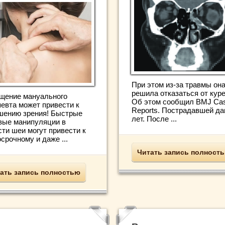
При этом из-за травмы он
решила отказаться от куре
щение мануального
Об этом сообщил BMJ Ca
певта может привести к
Reports. Пострадавшей да
шению зрения! Быстрые
лет. После ...
вые манипуляции в
сти шеи могут привести к
срочному и даже ...
Читать запись полност
ать запись полностью