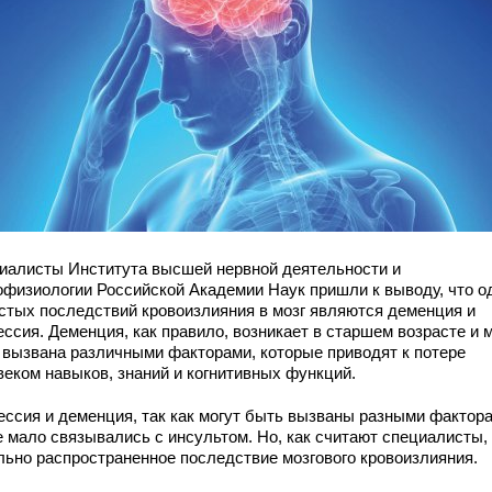
иалисты Института высшей нервной деятельности и
офизиологии Российской Академии Наук пришли к выводу, что о
астых последствий кровоизлияния в мозг являются деменция и
ессия. Деменция, как правило, возникает в старшем возрасте и 
 вызвана различными факторами, которые приводят к потере
веком навыков, знаний и когнитивных функций.
ессия и деменция, так как могут быть вызваны разными фактор
е мало связывались с инсультом. Но, как считают специалисты,
льно распространенное последствие мозгового кровоизлияния.