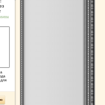
:
ез
т
дицины
 а
ода
 для
ью