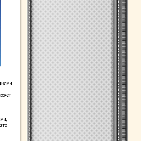
дними
может
ами,
 это