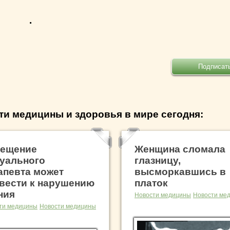
.
ти медицины и здоровья в мире сегодня:
ещение
Женщина сломала
уального
глазницу,
апевта может
высморкавшись в
вести к нарушению
платок
ния
Новости медицины
Новости ме
ти медицины
Новости медицины