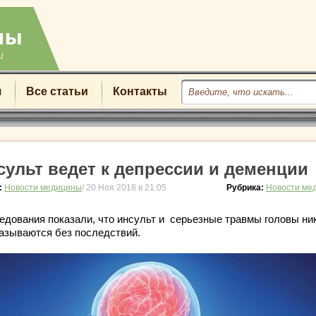
u
я
Все статьи
Контакты
сульт ведет к депрессии и деменции
:
Новости медицины
/ 20 Ноя 2018 в 21:05
Рубрика:
Новости ме
едования показали, что инсульт и серьезные травмы головы ни
казываются без последствий.