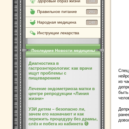
Здоровый образ жизни
108
Правильное питание
201
Народная медицина
140
Инструкции лекарства
Последние Новости медицины
Диагностика в
гастроэнтерологии: как врачи
Спец
ищут проблемы с
нейр
пищеварением
из ч
депр
Лечение эндометриоза матки в
быть
центре репродукции «Линия
чело
жизни»
УЗИ детям – безопасно ли,
Депр
зачем его назначают и как
ране
пережить процедуру без драмы,
дово
слёз и побега из кабинета 😅