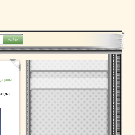
дицины
когда