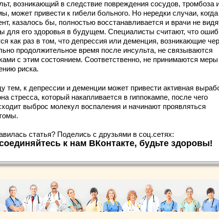
льт, возникающий в следствие повреждения сосудов, тромбоза 
ы, может привести к гибели больного. Но нередки случаи, когда
ент, казалось бы, полностью восстанавливается и врачи не видя
зы для его здоровья в будущем. Специалисты считают, что ошиб
ся как раз в том, что депрессия или деменция, возникающие че
льно продолжительное время после инсульта, не связываются
ками с этим состоянием. Соответственно, не принимаются меры
ению риска.
у тем, к депрессии и деменции может привести активная выраб
на стресса, который накапливается в гиппокампе, после чего
сходит выброс молекул воспаления и начинают проявляться
томы.
авилась статья? Поделись с друзьями в соц.сетях:
соединяйтесь к нам ВКонтакте, будьте здоровы!