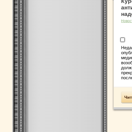
Кур
ант
над
Новос
Неда
опуб
меди
возо
долж
прек
после
Чит