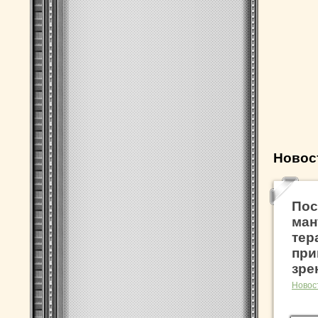
Новос
Пос
ман
тер
при
зре
Новос