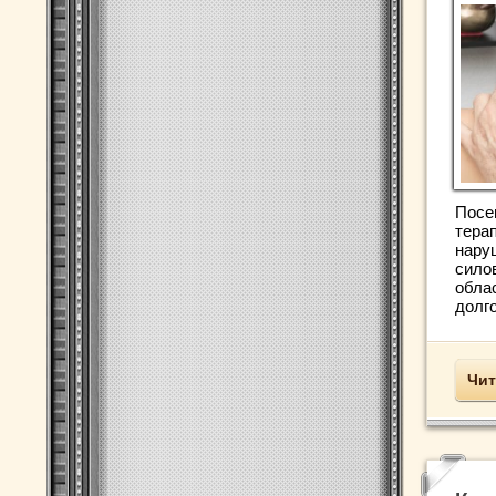
Посе
тера
нару
сило
обла
долго
Чит