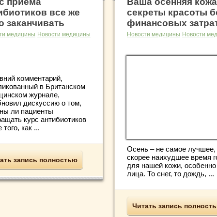
с приема
Ваша осенняя кожа
ибиотиков все же
секреты красоты б
о заканчивать
финансовых затра
ти медицины
Новости медицины
Новости медицины
Новости ме
вний комментарий,
ликованный в Британском
цинском журнале,
бновил дискуссию о том,
ны ли пациенты
ращать курс антибиотиков
 того, как ...
Осень – не самое лучшее,
скорее наихудшее время г
ать запись полностью
для нашей кожи, особенно
лица. То снег, то дождь, ...
Читать запись полност