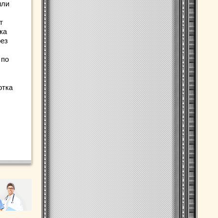
или
т
ка
рез
 по
отка