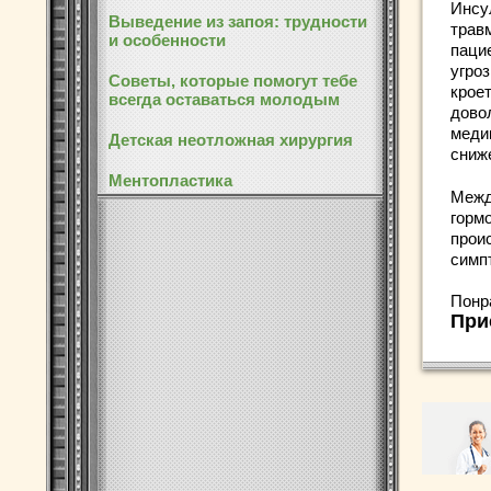
Инсу
Выведение из запоя: трудности
травм
и особенности
паци
угро
Советы, которые помогут тебе
кроет
всегда оставаться молодым
дово
меди
Детская неотложная хирургия
сниж
Ментопластика
Межд
гормо
прои
симп
Понр
При