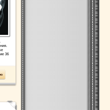
а
ния.
se
ме 36
ью