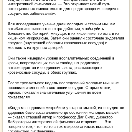
интегративной физиологии. — Это открывает новый путь
потенциальных вмешательств для предотвращения сердечно-
сосудистых заболеваний».
Для исследования ученые дали молодым и старым мышам
антибиотики широкого спектра действия, чтобы убить
большинство бактерий, живущих в их кишечнике, то есть в их
кишечном микробиоме. Затем они оценили состояние эндотелия
сосудов (внутренней оболочки кровеносных сосудов) и
жесткость их крупных артерий.
Они также измерили уровни воспалительных соединений в
крови, повреждающих ткани свободных радикалов,
антиоксидантов и соединения азота, расширяющего
кровеносные сосуды, в обеих группах.
После трех-четырех недель исследований молодые мыши не
проявили изменений в состоянии сосудов. Старые мыши,
однако, показали значительные улучшения по всем
показателям.
«Когда мы подавили микробиом у старых мышей, их сосудистое
здоровье было восстановлено до состояния молодых мышей,
— сказал старший автор и профессор Даг Силс, директор
Лаборатории интегративной физиологии старения. — Это
говорит о том, что что-то в тех микроорганизмах вызывает
сосудистую дисфункцию».