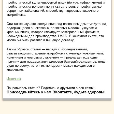
пробиотической культивируемой пищи (йогурт, кефир, кимчи) ​​и
пребиотических волокон могут сыграть роль в профилактике
сердечных заболеваний, способствуя здоровью кишечного
микробиома.
Они также изучают соединение под названием диметилбутанол,
содержащееся в некоторых оливковых маслах, уксусах и
красных винах, которое блокирует бактериальный фермент,
необходимый для производства ТМАО. В конечном счете, это
могло бы быть развито в пищевую добавку.
Таким образом статья — наряду с исследованиями,
связывающими старение микробиома с желудочно-кишечным,
иммунным и мозговым старением — предлагает еще одну
причину для поддержания здоровья бактерий-резидентов, ведь,
судя по всему, источник молодости может находиться в
кишечнике.
Источник
Понравилась статья? Поделись с друзьями в соц.сетях:
Присоединяйтесь к нам ВКонтакте, будьте здоровы!
.