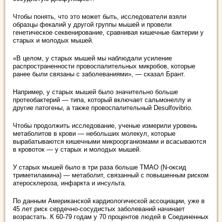
Чтобы понять, что это может быть, исследователи взяли
образцы фекалий у другой группы мышей и провели
генетическое секвенирование, сравнивая кишечные бактерии у
старых и молодых мышей.
«В целом, у старых мышей мы наблюдали усиление
распространенности провоспалительных микробов, которые
ранее были связаны с заболеваниями», — сказал Брант.
Например, у старых мышей было значительно больше
протеобактерий — типа, который включает сальмонеллу и
другие патогены, а также провоспалительный Desulfovibrio.
Чтобы продолжить исследование, ученые измерили уровень
метаболитов в крови — небольших молекул, которые
вырабатываются кишечными микроорганизмами и всасываются
в кровоток — у старых и молодых мышей.
У старых мышей было в три раза больше ТМАО (N-оксид
триметиламина) — метаболит, связанный с повышенным риском
атеросклероза, инфаркта и инсульта.
По данным Американской кардиологической ассоциации, уже в
45 лет риск сердечно-сосудистых заболеваний начинает
возрастать. К 60-79 годам у 70 процентов людей в Соединенных