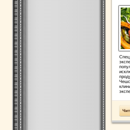
Спец
эксп
попу
искл
проду
Чешс
клин
экспе
Чит