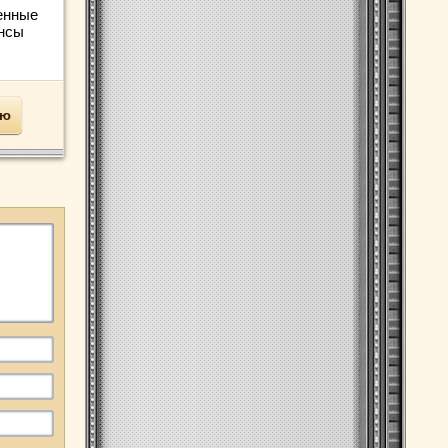
енные
ансы
ью