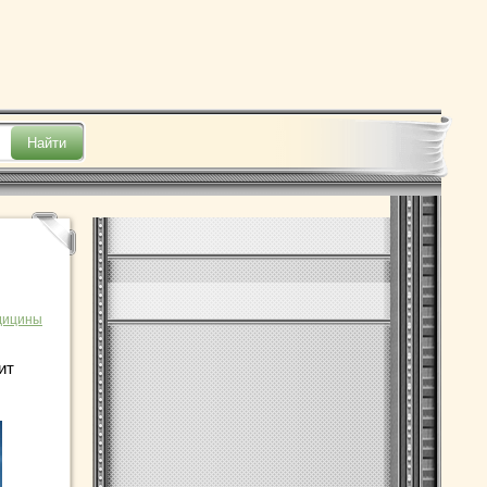
дицины
ит