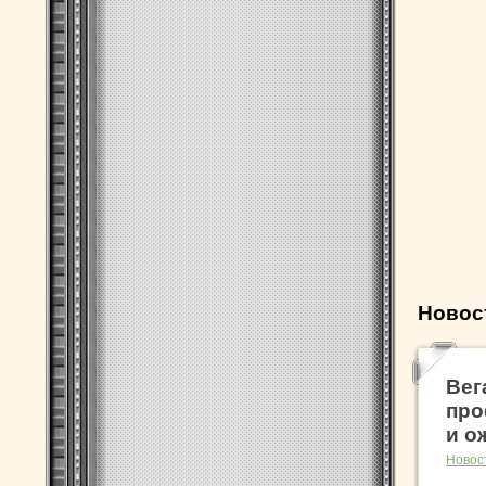
Новос
Вег
про
и о
Новос