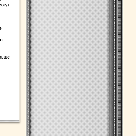
могут
е
 о
ольше