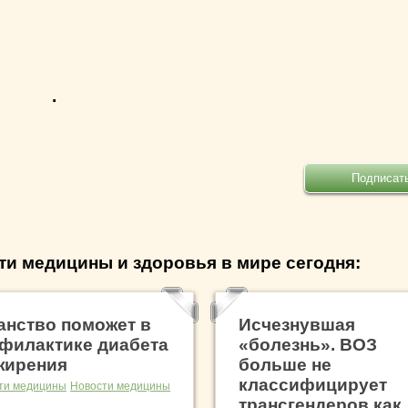
.
ти медицины и здоровья в мире сегодня:
анство поможет в
Исчезнувшая
филактике диабета
«болезнь». ВОЗ
жирения
больше не
классифицирует
ти медицины
Новости медицины
трансгендеров как