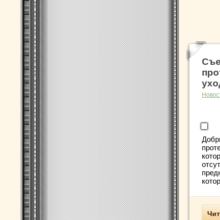
Съе
про
ухо
Новос
Добр
прот
кото
отсу
пред
котор
Чит