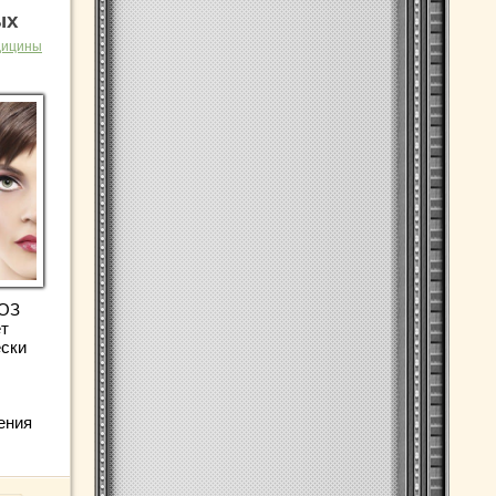
ых
дицины
ВОЗ
т
ески
ения