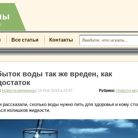
u
я
Все статьи
Контакты
быток воды так же вреден, как
достаток
:
Новости медицины
/ 19 Ноя 2018 в 20:47
Рубрика:
Новости ме
и рассказали, сколько воды нужно пить для здоровья и кому сто
ься излишков жидкости.