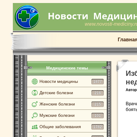
www.novosti-mediciny.r
Главна
Медицинские темы
Из
не
Новости медицины
1877
Автор
Детские болезни
216
Врач
Женские болезни
215
боят
Мужские болезни
101
Общие заболевания
1782