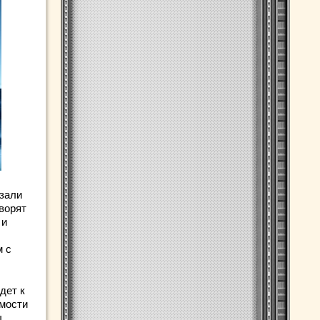
азали
ворят
 и
м с
дет к
имости
ы