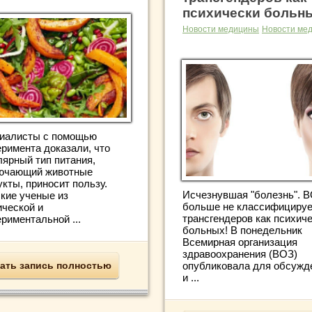
психически больн
Новости медицины
Новости ме
иалисты с помощью
еримента доказали, что
лярный тип питания,
ючающий животные
кты, приносит пользу.
Исчезнувшая "болезнь". 
кие ученые из
больше не классифицируе
ической и
трансгендеров как психич
риментальной ...
больных! В понедельник
Всемирная организация
здравоохранения (ВОЗ)
опубликовала для обсужд
ать запись полностью
и ...