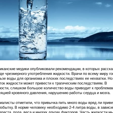
иканские медики опубликовали рекомендации, в которых расск
еде чрезмерного употребления жидкости. Врачи по всему миру го
ьзе воды для организма и плохих последствиях ее нехватки. Но
ток жидкости может привести к трагическим последствиям. В
ности, слишком большое количество воды приводит к проблема
ляцией кровяного давления, нарушению работы сердца и мозга.
иалисты отметили, что привычка пить много воды вряд ли приве
избытку. В норме человеку необходимо 2-4 литра воды, в завис
зраста, пола, веса и многих других факторов. Часть жидкости м