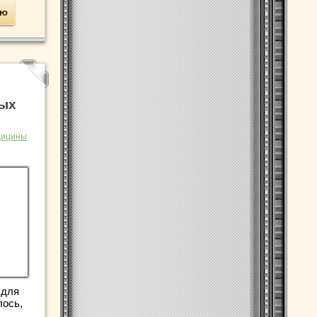
ью
лых
дицины
 для
лось,