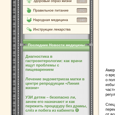
Здоровый образ жизни
108
Правильное питание
201
Народная медицина
140
Инструкции лекарства
Последние Новости медицины
Диагностика в
гастроэнтерологии: как врачи
ищут проблемы с
пищеварением
Амер
о вр
Лечение эндометриоза матки в
о пол
центре репродукции «Линия
избы
жизни»
част
регу
УЗИ детям – безопасно ли,
зачем его назначают и как
Спец
пережить процедуру без драмы,
пере
слёз и побега из кабинета 😅
от во