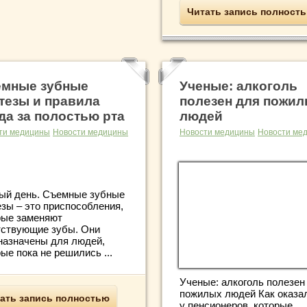
Читать запись полност
мные зубные
Ученые: алкоголь
тезы и правила
полезен для пожи
да за полостью рта
людей
ти медицины
Новости медицины
Новости медицины
Новости ме
ый день. Съемные зубные
езы – это приспособления,
рые заменяют
тствующие зубы. Они
назначены для людей,
ые пока не решились ...
Ученые: алкоголь полезен
пожилых людей Как оказа
ать запись полностью
у пенсионеров, которые