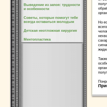
получ
Выведение из запоя: трудности
обра
и особенности
орга
Советы, которые помогут тебе
всегда оставаться молодым
Но е
всег
Детская неотложная хирургия
чело
нехв
Ментопластика
саха
сигн
жидк
Также
особ
орга
полут
Понр
При