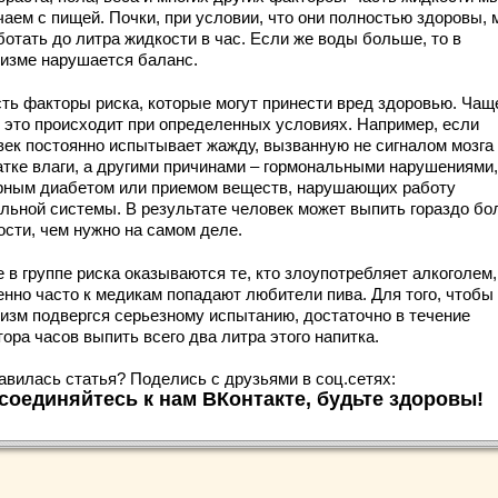
аем с пищей. Почки, при условии, что они полностью здоровы, 
ботать до литра жидкости в час. Если же воды больше, то в
низме нарушается баланс.
сть факторы риска, которые могут принести вред здоровью. Чащ
о это происходит при определенных условиях. Например, если
век постоянно испытывает жажду, вызванную не сигналом мозга
атке влаги, а другими причинами – гормональными нарушениями,
рным диабетом или приемом веществ, нарушающих работу
альной системы. В результате человек может выпить гораздо б
ости, чем нужно на самом деле.
 в группе риска оказываются те, кто злоупотребляет алкоголем,
енно часто к медикам попадают любители пива. Для того, чтобы
низм подвергся серьезному испытанию, достаточно в течение
ора часов выпить всего два литра этого напитка.
авилась статья? Поделись с друзьями в соц.сетях:
соединяйтесь к нам ВКонтакте, будьте здоровы!