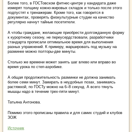
Более того, в ГОСТовском фитнес-центре у кандидата даже
измерят толщину кожно-жировых складок и только после этого
подпустят к тренажерам. Кроме того, как говорится в
документах, проверять физкультурные студии на качество
регулярно начнут тайные посетители.
А чтобы граждане, желающие приобрести долгожданную форму
к курортному сезону, не переусердствовали, разработчики
стандарта прописали оптимальное время для выполнения
разных упражнений. К примеру, маршировать под музыку на
разминке можно полторы-две минуты.
Столько же времени может занять шаг влево или вправо во
время урока по степ-аэробике.
А общая продолжительность разминки не должна занимать
более семи минут. Замирать в неудобных позах, занимаясь
растяжкой, по ГОСТу можно на 6–8 секунд. А всего тянуть
мышцы надо в течение трех-пяти минут.
Татьяна Антонова.
Помимо этого прописаны правила и для самих студий и клубов
ЗОЖ
Источник