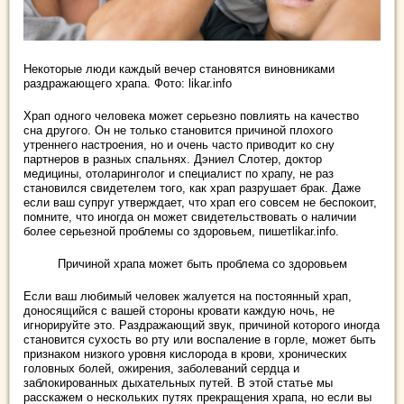
Некоторые люди каждый вечер становятся виновниками
раздражающего храпа. Фото: likar.info
Храп одного человека может серьезно повлиять на качество
сна другого. Он не только становится причиной плохого
утреннего настроения, но и очень часто приводит ко сну
партнеров в разных спальнях. Дэниел Слотер, доктор
медицины, отоларинголог и специалист по храпу, не раз
становился свидетелем того, как храп разрушает брак. Даже
если ваш супруг утверждает, что храп его совсем не беспокоит,
помните, что иногда он может свидетельствовать о наличии
более серьезной проблемы со здоровьем, пишетlikar.info.
Причиной храпа может быть проблема со здоровьем
Если ваш любимый человек жалуется на постоянный храп,
доносящийся с вашей стороны кровати каждую ночь, не
игнорируйте это. Раздражающий звук, причиной которого иногда
становится сухость во рту или воспаление в горле, может быть
признаком низкого уровня кислорода в крови, хронических
головных болей, ожирения, заболеваний сердца и
заблокированных дыхательных путей. В этой статье мы
расскажем о нескольких путях прекращения храпа, но если вы