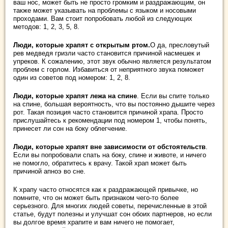
ваш нос, может быть не просто громким и раздражающим, он
также может указывать на проблемы с языком и носовыми
проходами. Вам стоит попробовать любой из следующих
методов: 1, 2, 3, 5, 8.
Люди, которые храпят с открытым ртом.
О да, пресловутый
рев медведя гризли часто становится причиной насмешек и
упреков. К сожалению, этот звук обычно является результатом
проблем с горлом. Избавиться от неприятного звука поможет
один из советов под номером: 1, 2, 8.
Люди, которые храпят лежа на спине
. Если вы спите только
на спине, большая вероятность, что вы постоянно дышите через
рот. Такая позиция часто становится причиной храпа. Просто
прислушайтесь к рекомендации под номером 1, чтобы понять,
принесет ли сон на боку облегчение.
Люди, которые храпят вне зависимости от обстоятельств
.
Если вы попробовали спать на боку, спине и животе, и ничего
не помогло, обратитесь к врачу. Такой храп может быть
причиной апноэ во сне.
К храпу часто относятся как к раздражающей привычке, но
помните, что он может быть признаком чего-то более
серьезного. Для многих людей советы, перечисленные в этой
статье, будут полезны и улучшат сон обоих партнеров, но если
вы долгое время храпите и вам ничего не помогает,