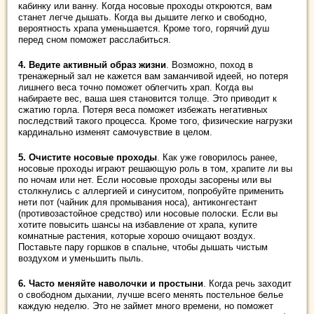
кабинку или ванну. Когда носовые проходы откроются, вам
станет легче дышать. Когда вы дышите легко и свободно,
вероятность храпа уменьшается. Кроме того, горячий душ
перед сном поможет расслабиться.
4. Ведите активный образ жизни
. Возможно, поход в
тренажерный зал не кажется вам заманчивой идеей, но потеря
лишнего веса точно поможет облегчить храп. Когда вы
набираете вес, ваша шея становится толще. Это приводит к
сжатию горла. Потеря веса поможет избежать негативных
последствий такого процесса. Кроме того, физические нагрузки
кардинально изменят самочувствие в целом.
5. Очистите носовые проходы
. Как уже говорилось ранее,
носовые проходы играют решающую роль в том, храпите ли вы
по ночам или нет. Если носовые проходы засорены или вы
столкнулись с аллергией и синуситом, попробуйте применить
нети пот (чайник для промывания носа), антиконгестант
(противозастойное средство) или носовые полоски. Если вы
хотите повысить шансы на избавление от храпа, купите
комнатные растения, которые хорошо очищают воздух.
Поставьте пару горшков в спальне, чтобы дышать чистым
воздухом и уменьшить пыль.
6. Часто меняйте наволочки и простыни
. Когда речь заходит
о свободном дыхании, лучше всего менять постельное белье
каждую неделю. Это не займет много времени, но поможет