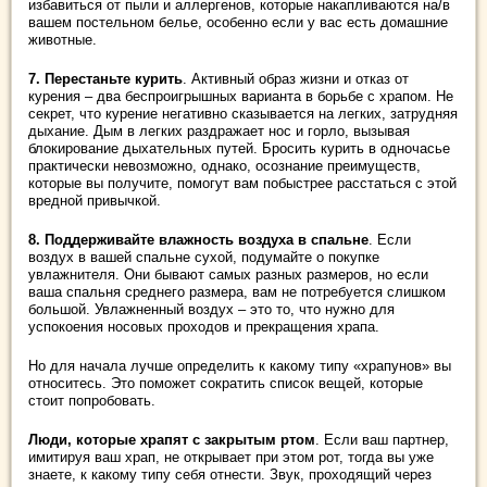
избавиться от пыли и аллергенов, которые накапливаются на/в
вашем постельном белье, особенно если у вас есть домашние
животные.
7. Перестаньте курить
. Активный образ жизни и отказ от
курения – два беспроигрышных варианта в борьбе с храпом. Не
секрет, что курение негативно сказывается на легких, затрудняя
дыхание. Дым в легких раздражает нос и горло, вызывая
блокирование дыхательных путей. Бросить курить в одночасье
практически невозможно, однако, осознание преимуществ,
которые вы получите, помогут вам побыстрее расстаться с этой
вредной привычкой.
8. Поддерживайте влажность воздуха в спальне
. Если
воздух в вашей спальне сухой, подумайте о покупке
увлажнителя. Они бывают самых разных размеров, но если
ваша спальня среднего размера, вам не потребуется слишком
большой. Увлажненный воздух – это то, что нужно для
успокоения носовых проходов и прекращения храпа.
Но для начала лучше определить к какому типу «храпунов» вы
относитесь. Это поможет сократить список вещей, которые
стоит попробовать.
Люди, которые храпят с закрытым ртом
. Если ваш партнер,
имитируя ваш храп, не открывает при этом рот, тогда вы уже
знаете, к какому типу себя отнести. Звук, проходящий через