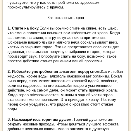
чувствуете, что у вас есть проблемы со здоровьем,
проконсультируйтесь с врачом.
Как остановить храп
1. Спите на боку.
Если вы обычно спите на спине, есть шанс,
что смена положения поможет вам избавиться от храпа. Когда
вы лежите на спине, в игру вступает сила притяжения.
Основание вашего языка и мягкого неба соскальзывают вниз,
частично закрывая горло. Это не представляет опасности для
здоровья, но вызывает ненужную вибрацию в горле, которая
производит звук. Попробуйте спать на боку, возможно, такое
простое действие станет решением вашей проблемы.
2. Избегайте употребления алкоголя перед сном.
Как и любая
жидкость, кроме воды, алкоголь обезвоживает организм. Бокал
вина перед сном может показаться хорошей идеей, особенно,
если вы надеетесь на его расслабляющее и усыпляющее
действие, но на самом деле, он может стать причиной храпа.
Когда горло обезвоживается, мышцы в задней части горла
становятся менее прочными. Это приводит к храпу. Поэтому
перед сном убедитесь, что рядом с кроватью стоит стакан
воды.
3. Наслаждайтесь горячим душем
. Горячий душ помогает
открыть носовые проходы. Чтобы добиться лучшего эффекта,
добавьте несколько капель масла эвкалипта в душевую