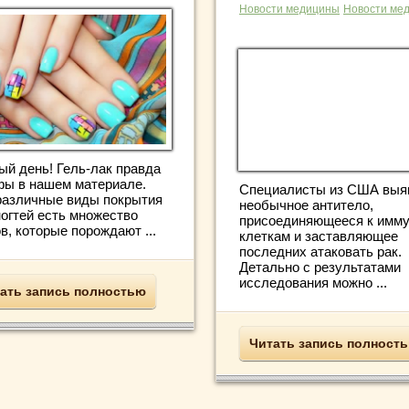
Новости медицины
Новости ме
ый день! Гель-лак правда
фы в нашем материале.
Специалисты из США выя
различные виды покрытия
необычное антитело,
ногтей есть множество
присоединяющееся к имм
в, которые порождают ...
клеткам и заставляющее
последних атаковать рак.
Детально с результатами
исследования можно ...
ать запись полностью
Читать запись полност