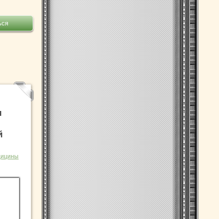
и
й
дицины