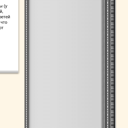
ы (у
й,
ретей
 что
ют