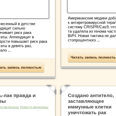
Американские медики доб
к антиретровирусной тера
несенный в детстве
систему CRISPR/Cas9, чт
ндицит сильно
та удаляла из генома час
ичивает риск рака
ВИЧ. Новая тактика не да
таты. Аппендицит в
стопроцентного ...
дости повышает риск рака
аты в девять раз,
ало ...
Читать запись полност
ать запись полностью
ь-лак правда и
Создано антитело,
фы
заставляющее
иммунные клетки
ти медицины
Новости медицины
уничтожать рак