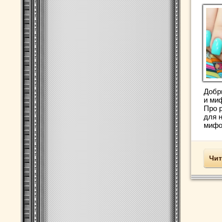
Добр
и ми
Про 
для 
мифо
Чит