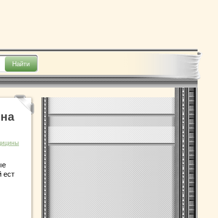
 на
дицины
ые
й ест