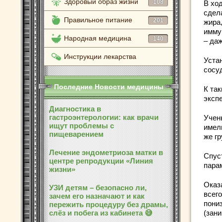
Здоровый образ жизни
108
В хо
сдел
Правильное питание
201
жира
имму
Народная медицина
140
– даж
Инструкции лекарства
Уста
сосу
Последние Новости медицины
К та
экспе
Диагностика в
гастроэнтерологии: как врачи
Учен
ищут проблемы с
имели
пищеварением
же гр
Лечение эндометриоза матки в
Спус
центре репродукции «Линия
пара
жизни»
Оказ
УЗИ детям – безопасно ли,
всего
зачем его назначают и как
пони
пережить процедуру без драмы,
слёз и побега из кабинета 😅
(зан