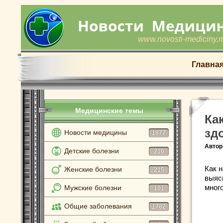
www.novosti-mediciny.r
Главна
Медицинские темы
Ка
зд
Новости медицины
1877
Автор
Детские болезни
216
Как 
Женские болезни
215
выяс
много
Мужские болезни
101
Общие заболевания
1782