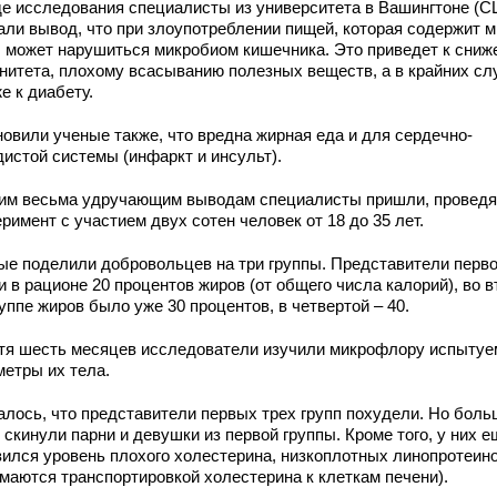
де исследования специалисты из университета в Вашингтоне (
али вывод, что при злоупотреблении пищей, которая содержит м
, может нарушиться микробиом кишечника. Это приведет к сни
нитета, плохому всасыванию полезных веществ, а в крайних сл
е к диабету.
новили ученые также, что вредна жирная еда и для сердечно-
дистой системы (инфаркт и инсульт).
ким весьма удручающим выводам специалисты пришли, проведя
римент с участием двух сотен человек от 18 до 35 лет.
ые поделили добровольцев на три группы. Представители перв
 в рационе 20 процентов жиров (от общего числа калорий), во в
уппе жиров было уже 30 процентов, в четвертой – 40.
тя шесть месяцев исследователи изучили микрофлору испытуе
метры их тела.
алось, что представители первых трех групп похудели. Но боль
 скинули парни и девушки из первой группы. Кроме того, у них е
зился уровень плохого холестерина, низкоплотных линопротеин
имаются транспортировкой холестерина к клеткам печени).