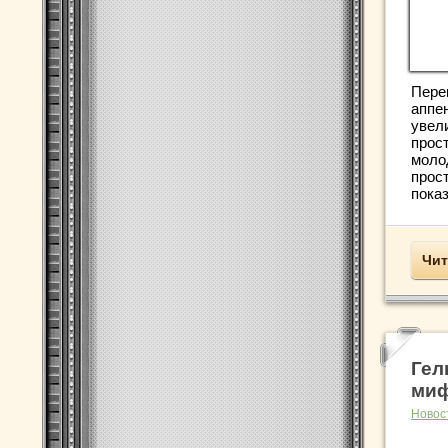
Пере
аппе
увел
прос
моло
прост
показ
Чит
Гел
ми
Новос