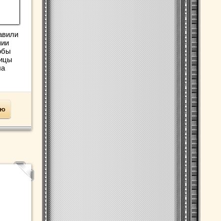
авили
пии
обы
тицы
ла
ью