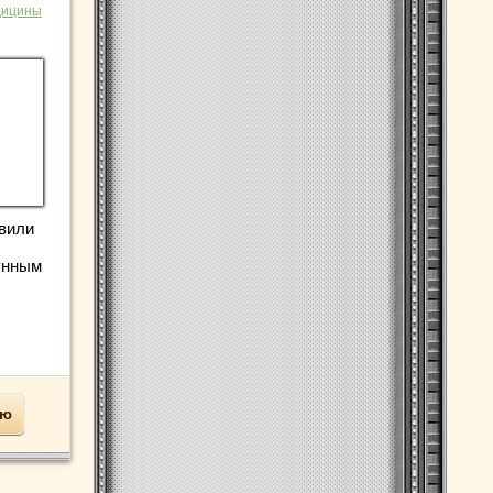
дицины
вили
унным
ью