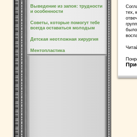
Выведение из запоя: трудности
Согл
и особенности
тех,
отве
Советы, которые помогут тебе
групп
всегда оставаться молодым
было
восп
Детская неотложная хирургия
Чита
Ментопластика
Понр
При