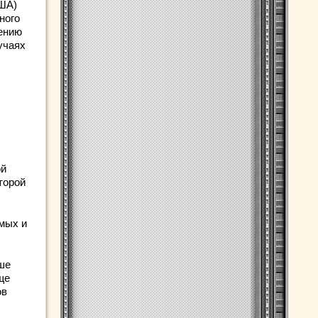
США)
ного
жению
учаях
ой
торой
мых и
ше
ще
ов