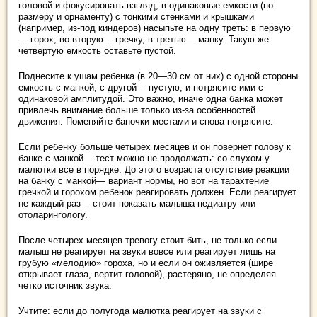
головой и фокусировать взгляд, в одинаковые емкости (по
размеру и орнаменту) с тонкими стенками и крышками
(например, из-под киндеров) насыпьте на одну треть: в первую
— горох, во вторую— гречку, в третью— манку. Такую же
четвертую емкость оставьте пустой.
Поднесите к ушам ребенка (в 20—30 см от них) с одной стороны
емкость с манкой, с другой— пустую, и потрясите ими с
одинаковой амплитудой. Это важно, иначе одна банка может
привлечь внимание больше только из-за особенностей
движения. Поменяйте баночки местами и снова потрясите.
Если ребенку больше четырех месяцев и он повернет голову к
банке с манкой— тест можно не продолжать: со слухом у
малютки все в порядке. До этого возраста отсутствие реакции
на банку с манкой— вариант нормы, но вот на тарахтение
гречкой и горохом ребенок реагировать должен. Если реагирует
не каждый раз— стоит показать малыша педиатру или
отоларингологу.
После четырех месяцев тревогу стоит бить, не только если
малыш не реагирует на звуки вовсе или реагирует лишь на
грубую «мелодию» гороха, но и если он оживляется (шире
открывает глаза, вертит головой), растеряно, не определяя
четко источник звука.
Учтите: если до полугода малютка реагирует на звуки с