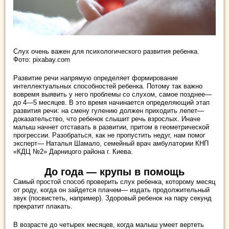
Слух очень важен для психологического развития ребенка.
Фото: pixabay.com
Развитие речи напрямую определяет формирование
интеллектуальных способностей ребенка. Потому так важно
вовремя выявить у него проблемы со слухом, самое позднее—
до 4—5 месяцев. В это время начинается определяющий этап
развития речи: на смену гулению должен приходить лепет—
доказательство, что ребенок слышит речь взрослых. Иначе
малыш начнет отставать в развитии, притом в геометрической
прогрессии. Разобраться, как не пропустить недуг, нам помог
эксперт— Наталья Шамало, семейный врач амбулатории КНП
«КДЦ №2» Дарницого района г. Киева.
До года — крупы в помощь
Самый простой способ проверить слух ребенка, которому месяц
от роду, когда он зайдется плачем— издать продолжительный
звук (посвистеть, например). Здоровый ребенок на пару секунд
прекратит плакать.
В возрасте до четырех месяцев, когда малыш умеет вертеть