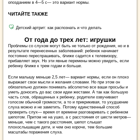
опозданием в 4—5 с— это вариант нормы.
ЧИТАЙТЕ ТАКЖЕ
Детский артрит: как распознать и что делать
От года до трех лет: игрушки
Проблемы со слухом могут быть не только от рождения, но и в
результате перенесенных заболеваний: ребенок начинает
постоянно переспрашивать, ближе садится к телевизору,
прибавляет звук. Но эти явные перемены можно увидеть, если
ребенку ближе к трем годам и больше.
Если малышу меньше 2,5 лет— вариант нормы, если он плохо
выражает свои мысли и желания словами. Но при этом он
обязательно должен понимать абсолютно все ваши просьбы и
уметь доносить до вас свои идеи жестами. А так как большую
часть слов, обращенных к ребенку, родители озвучивают
голосом обычной громкости, а то и прикрикивая, то ухудшение
слуха можно и не заметить. Потому единственный способ
проверить слух— время от времени разговаривать с ребенком
шепотом. Притом не на ушко, а с расстояния от шести метров—
меньше, чем с такого расстояния, шепот слышат
плохослышащие дети, и чем оно короче, тем большие
масштабы поражения слуха.