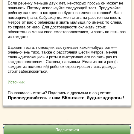
Если ребенку меньше двух лет, некоторых просьб он может не
понимать. Потому используйте следующий тест. Придумайте
ребенку занятие, в которое он будет вовлечен с головой. Ваш
помощник (папа, бабушка) должен стать на расстоянии шесть
метров от вас с ребенком и звать малыша по имени: то слева,
то справа от него. Для достоверности окликать стоит,
обязательно меняя свое «местоположение», и звать по пять раз
из каждого.
Вариант теста: помощник выстукивает какой-нибудь ритм—
очень-очень тихо, также с расстояния шести метров, ме­­няя
свою «дислокацию» и ритм и выстукивая его по пять раз из
каждого положения. Скажем, пальцами. Если из пяти раз (в
каждом из положений) ребенок отреагировал лишь дважды—
стоит забеспокоиться.
Источник
Понравилась статья? Поделись с друзьями в соц.сетях:
Присоединяйтесь к нам ВКонтакте, будьте здоровы!
.