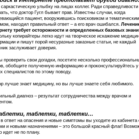
оиск в Интернете предполагает другой диагно
 саркастическую улыбку на лицах коллег. Ради справедливости
ать, что доктор Гугл бывает прав. Известны случаи, когда
евающийся пациент, вооружившись поисковиком и тематически
мом, находил правильный ответ – а его врач ошибался.
Лечени
рнету требует осторожности и определенных базовых знани
ольку копирайтеры легко идут на творческое искажение медици
рмации и пишут порой несуразные заказные статьи, не каждый
чник заслуживает доверия.
ы проверить свои догадки, посетите несколько профессиональн
ов, обобщите полученную информацию и проконсультируйтесь у
их специалистов по этому поводу.
ор лучше знает медицину, но вы лучше знаете себя любимого.
ильный диагноз – результат сотрудничества между врачом и
ентом.
аблетки, таблетки, таблетки…
 в ответ на опасения и новые симптомы вы уходите из кабинета 
ми и новыми назначениями – это большой красный флаг! Возмо
о идет не по плану.