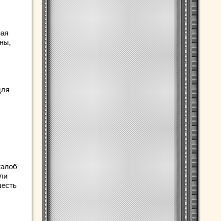
ная
ны,
для
жалоб
сли
шесть