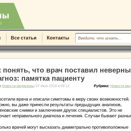
u
я
Все статьи
Контакты
к понять, что врач поставил неверн
агноз: памятка пациенту
:
Новости медицины
/ 07 Июн 2018 в 08:12
Рубрика:
Новости ме
осетили врача и описали симптомы в меру своих возможностей.
ожно, вы даже принесли результаты предыдущих анализов,
геновские снимки и заключения других специалистов. Это не
ючает неправильного диагноза и лечения. Случаи бывают разны
олько врачей могут высказать диаметрально противоположные