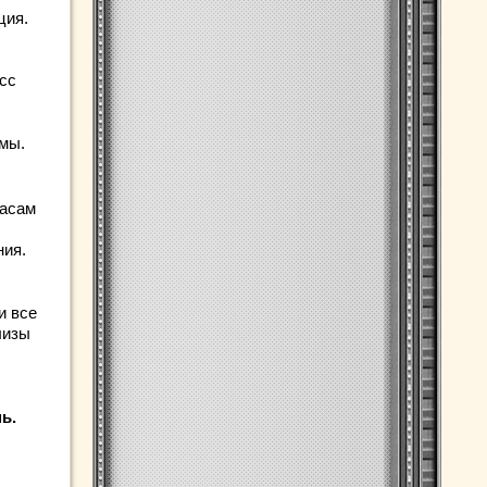
ция.
сс
мы.
часам
ния.
и все
лизы
,
ь.