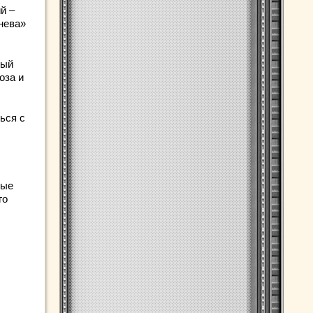
й –
нева»
мый
оза и
ься с
рые
го