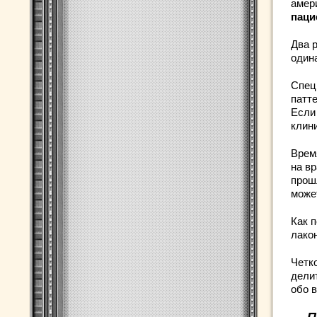
амер
паци
Два 
один
Спец
патт
Если
клин
Врем
на в
прош
може
Как 
лако
Четк
дели
обо 