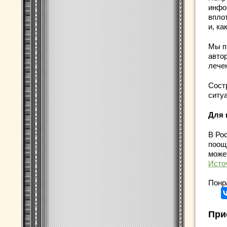
инфо
впло
и, ка
Мы п
автор
лече
Сост
ситу
Для 
В Ро
поощ
може
Исто
Понр
При