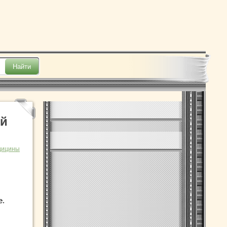
ый
дицины
е.