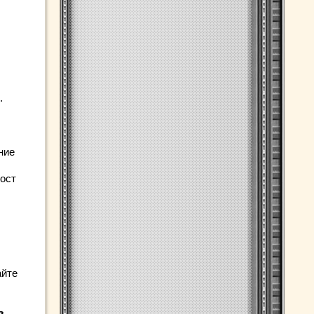
.
ние
ост
айте