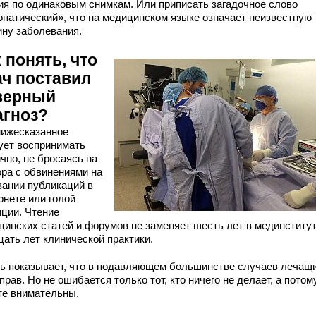
ия по одинаковым снимкам. Или приписать загадочное слово
опатический», что на медицинском языке означает неизвестную
ину заболевания.
 понять, что
ач поставил
верный
агноз?
нижесказанное
ует воспринимать
чно, не бросаясь на
ора с обвинениями на
вании публикаций в
рнете или голой
иции. Чтение
цинских статей и форумов не заменяет шесть лет в мединститут
цать лет клинической практики.
ь показывает, что в подавляющем большинстве случаев лечащ
прав. Но не ошибается только тот, кто ничего не делает, а потом
те внимательны.