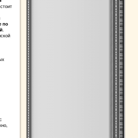
з
 стоит
м
е по
й
.
нской
ых
с
жно,