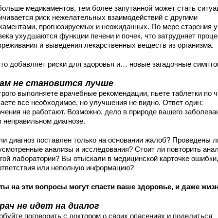
больше медикаментов, тем более запутанной может стать ситуа
ичивается риск нежелательных взаимодействий с другими
каментами, прогнозируемых и неожиданных. По мере старения у
века ухудшаются функции печени и почек, что затрудняет проце
вреживания и выведения лекарственных веществ из организма.
это добавляет риски для здоровья и… новые загадочные симпто
ам не становится лучше
трого выполняете врачебные рекомендации, пьете таблетки по 
лаете все необходимое, но улучшения не видно. Ответ один:
ачения не работают. Возможно, дело в природе вашего заболева
в неправильном диагнозе.
ли диагноз поставлен только на основании жалоб? Проведены л
усмотренные анализы и исследования? Стоит ли повторить ана
угой лаборатории? Вы отыскали в медицинской карточке ошибки
ответствия или неполную информацию?
ты на эти вопросы могут спасти ваше здоровье, и даже жизн
рач не идет на диалог
обуйте поговорить с доктором о своих опасениях и поделиться