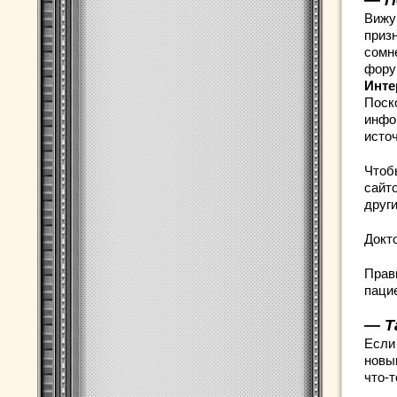
— П
Вижу
призн
сомн
фору
Инте
Поск
инфо
исто
Чтоб
сайт
друг
Докт
Прав
паци
— Т
Если
новы
что-т