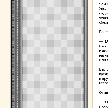
Чем 
Увел
меди
чело
обез
Все 
— В
Вы с
и де
назн
Или 
Был 
пред
в др
несо
Отве
— В
Попр