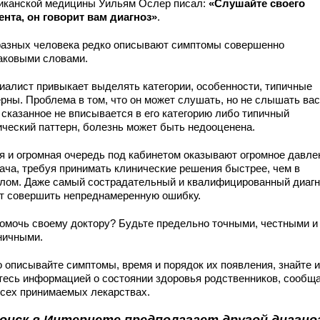
иканской медицины Уильям Ослер писал:
«Слушайте своего
ента, он говорит вам диагноз»
.
разных человека редко описывают симптомы совершенно
аковыми словами.
иалист привыкает выделять категории, особенности, типичные
ерны. Проблема в том, что он может слушать, но не слышать вас
 сказанное не вписывается в его категорию либо типичный
ический паттерн, болезнь может быть недооценена.
я и огромная очередь под кабинетом оказывают огромное давле
рача, требуя принимать клинические решения быстрее, чем в
лом. Даже самый сострадательный и квалифицированный диагн
т совершить непреднамеренную ошибку.
помочь своему доктору? Будьте предельно точными, честными и
ничными.
о описывайте симптомы, время и порядок их появления, знайте и
тесь информацией о состоянии здоровья родственников, сообщ
всех принимаемых лекарствах.