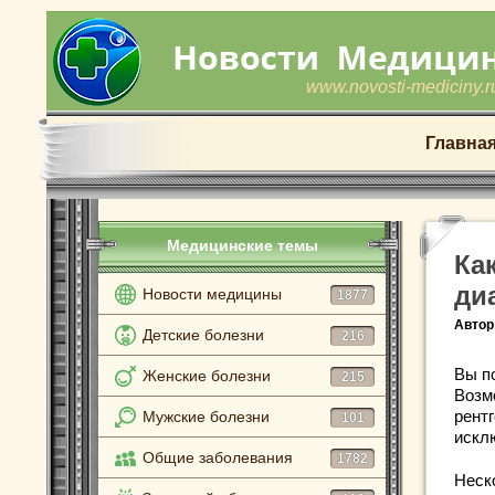
www.novosti-mediciny.r
Главна
Медицинские темы
Ка
ди
Новости медицины
1877
Автор
Детские болезни
216
Вы п
Женские болезни
215
Возм
рент
Мужские болезни
101
искл
Общие заболевания
1782
Неск