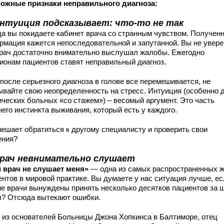
ожные признаки неправильного диагноза:
нтуиция подсказывает: что-то не так
да вы покидаете кабинет врача со странным чувством. Получен
рмация кажется непоследовательной и запутанной. Вы не увере
врач достаточно внимательно выслушал жалобы. Ежегодно
ионам пациентов ставят неправильный диагноз.
после серьезного диагноза в голове все перемешивается, не
ывайте свою неопределенность на стресс. Интуиция (особенно 
ических больных «со стажем») – весомый аргумент. Это часть
его инстинкта выживания, который есть у каждого.
мешает обратиться к другому специалисту и проверить свои
ения?
рач невнимательно слушает
 врач не слушает меня»
— одна из самых распространенных 
ентов в мировой практике. Вы думаете у нас ситуация лучше, е
ие врачи вынуждены принять несколько десятков пациентов за 
в? Отсюда вытекают ошибки.
 из основателей Больницы Джона Хопкинса в Балтиморе, отец