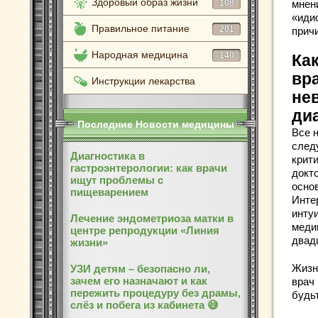
Здоровый образ жизни
108
мнен
«иди
Правильное питание
201
прич
Народная медицина
140
Как
вр
Инструкции лекарства
не
ди
Последние Новости медицины
Все 
след
Диагностика в
крити
гастроэнтерологии: как врачи
докт
ищут проблемы с
осно
пищеварением
Инте
инту
Лечение эндометриоза матки в
меди
центре репродукции «Линия
двад
жизни»
Жизн
УЗИ детям – безопасно ли,
зачем его назначают и как
врач 
пережить процедуру без драмы,
будь
слёз и побега из кабинета 😅