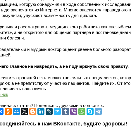
рмацией, которую обнаружили в ходе собственных исследовани
ть до распечаток из Интернета. Многие опасаются «праведного г
к результат, упускают возможность для диалога.
ривыкли рассматривать медицинского работника как «незыбле
итет», а не открытого для общения партнера в постановке диагн
нии болезни.
радательный и мудрый доктор оценит рвение больного разобрат
ацией.
него главное не навредить, а не подчеркнуть свою правоту.
ссии и за границей есть множество сильных специалистов, кото
ряют, а не препятствуют участию пациентов. Найдите их. От это
т зависеть ваша жизнь.
чник
авилась статья? Поделись с друзьями в соц.сетях:
соединяйтесь к нам ВКонтакте, будьте здоровы!