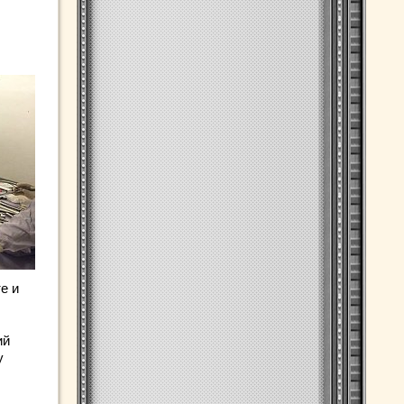
е и
ий
у