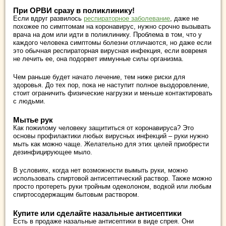
При ОРВИ сразу в поликлинику!
Если вдруг развилось
респираторное заболевание
, даже не
похожее по симптомам на коронавирус, нужно срочно вызывать
врача на дом или идти в поликлинику. Проблема в том, что у
каждого человека симптомы болезни отличаются, но даже если
это обычная респираторная вирусная инфекция, если вовремя
не лечить ее, она подорвет иммунные силы организма.
Чем раньше будет начато лечение, тем ниже риски для
здоровья. До тех пор, пока не наступит полное выздоровление,
стоит ограничить физические нагрузки и меньше контактировать
с людьми.
Мытье рук
Как пожилому человеку защититься от коронавируса? Это
основы профилактики любых вирусных инфекций – руки нужно
мыть как можно чаще. Желательно для этих целей приобрести
дезинфицирующее мыло.
В условиях, когда нет возможности вымыть руки, можно
использовать спиртовой антисептический раствор. Также можно
просто протереть руки тройным одеколоном, водкой или любым
спиртосодержащим бытовым раствором.
Купите или сделайте назальные антисептики
Есть в продаже назальные антисептики в виде спрея. Они