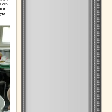
ного
о в
ную