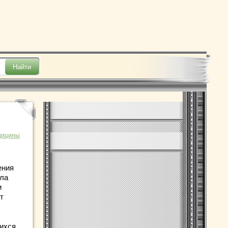
дицины
ения
ала
и
т
ихся