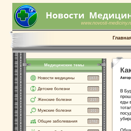
www.novosti-mediciny.r
Главна
Медицинские темы
Ка
Новости медицины
Автор
1877
Детские болезни
216
В Бу
прош
Женские болезни
215
еды 
тота
Мужские болезни
101
посу
убир
Общие заболевания
1782
Обши