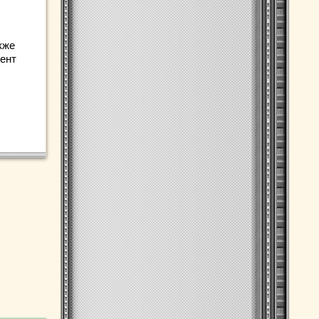
кже
ент