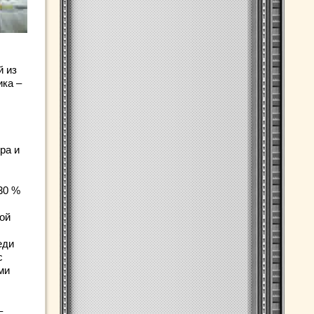
й из
ика –
ра и
30 %
ой
еди
с
ми
–