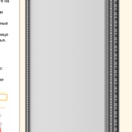
те на
ом
чные
лице
ья.
е:
ве