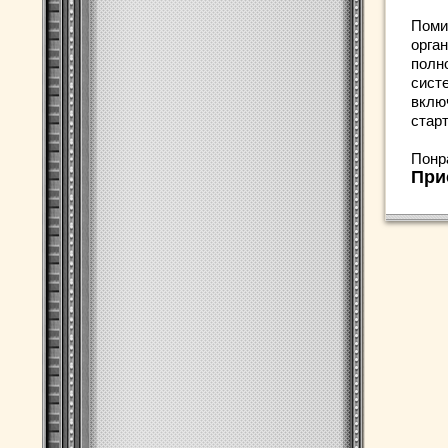
Поми
орга
полн
сист
вклю
стар
Понр
При