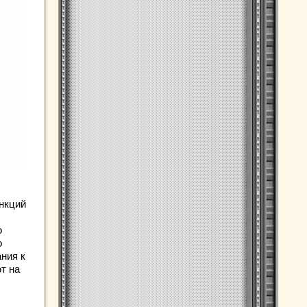
анкций
о
о
ния к
т на