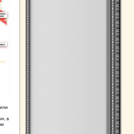
тели
», в
ии