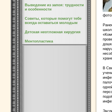
Выведение из запоя: трудности
и особенности
фото
Советы, которые помогут тебе
всегда оставаться молодым
Ране
школ
Детская неотложная хирургия
«Ком
пров
Ментопластика
дошк
нару
несо
хран
В Св
учен
инфе
пало
одно
перс
подо
инфе
Эксп