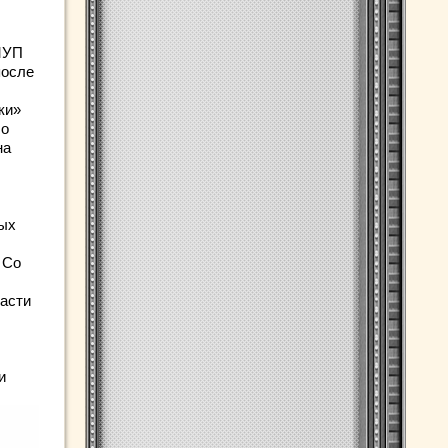
МУП
после
ки»
ло
на
ных
 Со
ласти
и