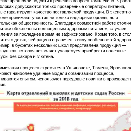
скве предпочли подойти к решению вопроса комплексно. К рабо
блоках допускаются только проверенные операторы питания,
рые гарантируют качество поставляемой продукции. В экспертн
роле принимают участия не только надзорные органы, но и
тельская общественность. Благодаря совместной работе столи
ьники обеспечены полноценным здоровым питанием, случаев
вления за последнее время не зафиксировано. Кроме того, в сто
ятся о детях, чей рацион ограничен в силу особенностей здоров
имер, в буфетах нескольких школ представлена продукция —
авушка», которая позволяет учащемуся приобрести полезные
усы без сахара и глютена.
тимизации процесса стремятся в Ульяновске, Тюмени, Ярославл
ирают наиболее удачные модели организации процесса,
ниваются опытом, используют передовые новинки в производст
ия.