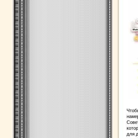
Чтоб
наме
Сове
кото
для д