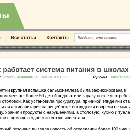
u
я
Все статьи
Контакты
к работает система питания в школах
:
Новости медицины
/ 16 Ноя 2018 в 11:23
Рубрика:
Новости ме
рятии крупная вспышка сальмонеллеза была зафиксирована в
лом месяце: более 50 детей подхватили заразу после употребл
в столовой. Как установила прокуратура, причиной эпидемии ст
льная антисанитария на пищеблоке: сотрудники вовремя не мыл
ду, хранили продукты с нарушениями, а столовую, кухню и туале
али с помощью одного и того же инвентаря.
рный резонанс вызвала новость об отравлении более 100 учащ