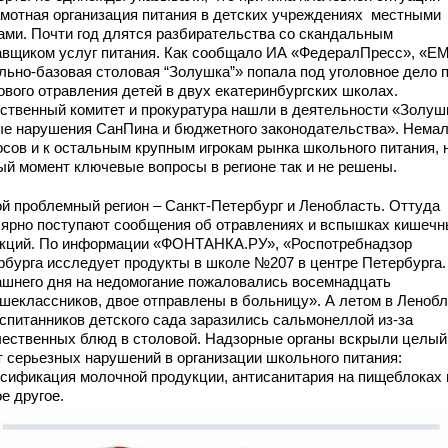
амотная организация питания в детских учреждениях местными
ми. Почти год длятся разбирательства со скандальным
авщиком услуг питания. Как сообщало ИА «ФедералПресс», «Е
льно-базовая столовая “Золушка”» попала под уголовное дело 
ового отравления детей в двух екатеринбургских школах.
ственный комитет и прокуратура нашли в деятельности «Золуш
ые нарушения СанПина и бюджетного законодательства». Нема
осов и к остальным крупным игрокам рынка школьного питания, 
ый момент ключевые вопросы в регионе так и не решены.
ой проблемный регион – Санкт-Петербург и Ленобласть. Оттуда
лярно поступают сообщения об отравлениях и вспышках кишеч
кций. По информации «ФОНТАНКА.РУ», «Роспотребнадзор
рбурга исследует продукты в школе №207 в центре Петербурга.
ашнего дня на недомогание пожаловались восемнадцать
шеклассников, двое отправлены в больницу». А летом в Леноб
оспитанников детского сада заразились сальмонеллой из-за
чественных блюд в столовой. Надзорные органы вскрыли целый
т серьезных нарушений в организации школьного питания:
сификация молочной продукции, антисанитария на пищеблоках 
е другое.