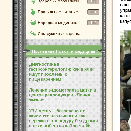
Здоровый образ жизни
108
в по
упра
Правильное питание
201
каче
капу
Народная медицина
140
Инструкции лекарства
Последние Новости медицины
Диагностика в
гастроэнтерологии: как врачи
ищут проблемы с
пищеварением
Лечение эндометриоза матки в
центре репродукции «Линия
жизни»
УЗИ детям – безопасно ли,
зачем его назначают и как
пережить процедуру без драмы,
слёз и побега из кабинета 😅