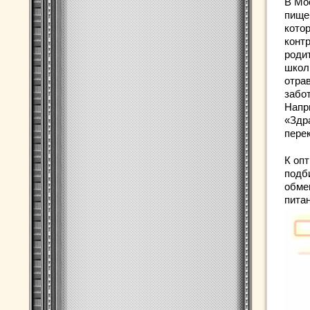
В Мо
пище
кото
конт
роди
школ
отра
забот
Напр
«Здр
перек
К оп
подб
обме
питан