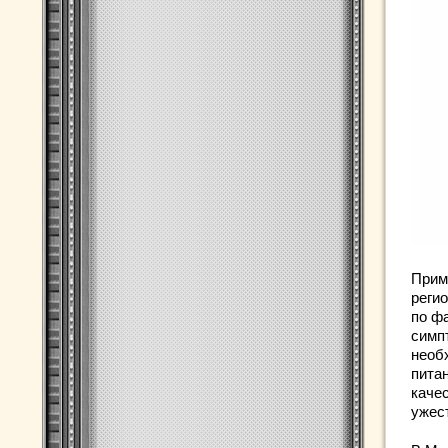
Прим
реги
по ф
симп
необ
пита
каче
ужес