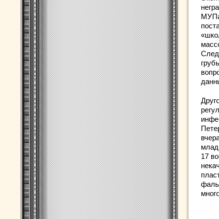
негр
МУПа
пост
«шко
масс
След
груб
вопр
данн
Друг
регу
инфе
Пете
вчер
млад
17 в
нека
плас
фаль
много