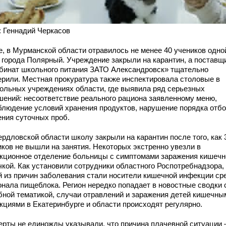
: Геннадий Черкасов
е, в Мурманской области отравилось не менее 40 учеников одно
 города Полярный. Учреждение закрыли на карантин, а поставщ
бинат школьного питания ЗАТО Александровск» тщательно
ерили. Местная прокуратура также инспектировала столовые в
ольных учреждениях области, где выявила ряд серьезных
шений: несоответствие реального рациона заявленному меню,
блюдение условий хранения продуктов, нарушение порядка отбо
ения суточных проб.
ердловской области школу закрыли на карантин после того, как 
иков не вышли на занятия. Некоторых экстренно увезли в
кционное отделение больницы с симптомами заражения кишечн
чкой. Как установили сотрудники областного Роспотребнадзора,
й из причин заболевания стали носители кишечной инфекции ср
онала пищеблока. Регион нередко попадает в новостные сводки 
бной тематикой, случаи отравлений и заражения детей кишечны
кциями в Екатеринбурге и области происходят регулярно.
ерты не единожды указывали, что причина плачевной ситуации 