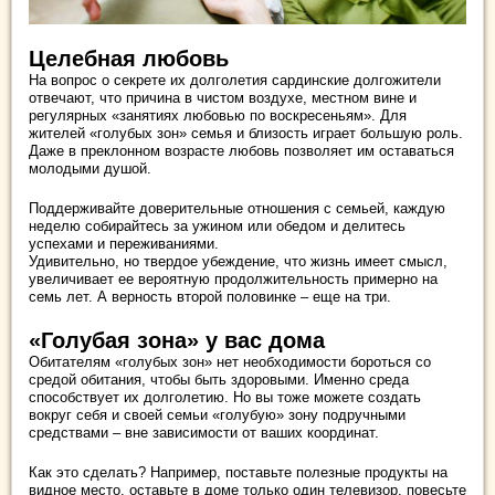
Целебная любовь
На вопрос о секрете их долголетия сардинские долгожители
отвечают, что причина в чистом воздухе, местном вине и
регулярных «занятиях любовью по воскресеньям». Для
жителей «голубых зон» семья и близость играет большую роль.
Даже в преклонном возрасте любовь позволяет им оставаться
молодыми душой.
Поддерживайте доверительные отношения с семьей, каждую
неделю собирайтесь за ужином или обедом и делитесь
успехами и переживаниями.
Удивительно, но твердое убеждение, что жизнь имеет смысл,
увеличивает ее вероятную продолжительность примерно на
семь лет. А верность второй половинке – еще на три.
«Голубая зона» у вас дома
Обитателям «голубых зон» нет необходимости бороться со
средой обитания, чтобы быть здоровыми. Именно среда
способствует их долголетию. Но вы тоже можете создать
вокруг себя и своей семьи «голубую» зону подручными
средствами – вне зависимости от ваших координат.
Как это сделать? Например, поставьте полезные продукты на
видное место, оставьте в доме только один телевизор, повесьте