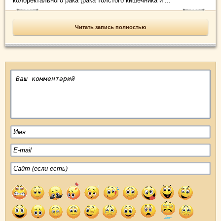
колоректального рака (рака толстого кишечника и ...
Читать запись полностью