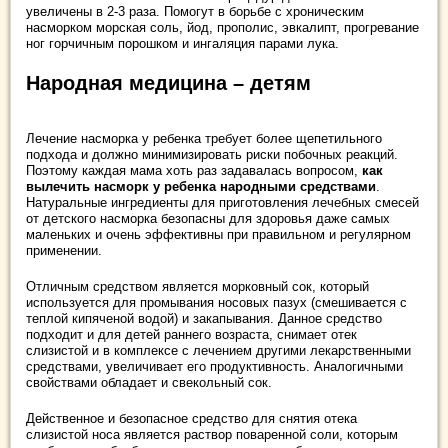
увеличены в 2-3 раза. Помогут в борьбе с хроническим
насморком морская соль, йод, прополис, эвкалипт, прогревание
ног горчичным порошком и ингаляция парами лука.
Народная медицина – детям
Лечение насморка у ребенка требует более щепетильного
подхода и должно минимизировать риски побочных реакций.
Поэтому каждая мама хоть раз задавалась вопросом,
как
вылечить насморк у ребенка народными средствами
.
Натуральные ингредиенты для приготовления лечебных смесей
от детского насморка безопасны для здоровья даже самых
маленьких и очень эффективны при правильном и регулярном
применении.
Отличным средством является морковный сок, который
используется для промывания носовых пазух (смешивается с
теплой кипяченой водой) и закапывания. Данное средство
подходит и для детей раннего возраста, снимает отек
слизистой и в комплексе с лечением другими лекарственными
средствами, увеличивает его продуктивность. Аналогичными
свойствами обладает и свекольный сок.
Действенное и безопасное средство для снятия отека
слизистой носа является раствор поваренной соли, которым