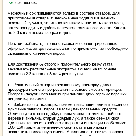
сок чеснока.
Чесночный сок применяются только в составе отваров. Для
приготовления отвара из чеснока необходимо измельчить
ножом 1-2 зубчика, залить их кипятком и настоять около часа,
затем процедить и добавить немного оливкового масло. Капать
по 2-3 капли несколько раз в день.
Не стоит забывать, что использование концентрированных
эфирных масел для закапывания не приемлемо, их необходимо
смешивать с кипяченой водой.
Для достижения быстрого и положительного результата,
закапывать растительные экстракты и смеси на их основе
нужно по 2-3 капли от 3 до 4 раз в сутки.
Решительный отпор инфекционному насморку дадут
процедуры ножного прогревания на основе смеси с горчицей.
Прогреть пазухи носа можно при помощи двух горячих вареных
яиц или картофелин.
Избавиться от насморка поможет ингаляция или интенсивное
вдыхание запахов, паров и частиц лекарственных средств.
Отлично для этого подойдут пары масел эвкалипта, чайного
дерева и тимьяна, старый добрый лук, а также свежая хвоя.
Для приготовления хвойного отвара для ингаляции необходимо
100- 150 грамм измельченной хвои залить кипятком и
вскипятить полученную смесь. Аналогично готовится заварка