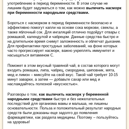
употреблению в период беременности. В этом случае не
лишним будет задуматься о том, как можно
вылечить насморк
при беременности народными средствами.
Бороться с насморком в период беременности безопасно и
эффективно помогут капли на основе сока моркови, свеклы, а
также яблочный сок. Для ингаляций отлично подойдут отвары с
ромашкой, календулой и чабрецом. Данные средства быстро и
на длительное время снимут заложенность и облегчат дыхание.
Для профилактики простудных заболеваний, на фоне которых
часто прогрессирует насморк, важно укреплять иммунитет и
насыщаться витамином C.
Поможет в этом вкусный травяной чай, в состав которого могут
входить ромашка, липа, чабрец, смородина, шиповник, мята,
мед и лимон – миксуйте на свой вкус. Такой чай требует 10-15
минут заварки, а затем — добавьте сахар или мед и
наслаждайтесь полезной «вкусностью».
Разговоры о том,
как вылечить насморк у беременной
народными средствами
быстро и без нежелательных
последствий для организма мамы и малыша, не лишены
основательности. Польза и положительный результат народных
средств были доказаны еще задолго до появления
фармацевтики, как раздела медицины. Поэтому – пользуйтесь
на здоровье!