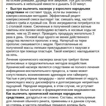
на основе ромашки, душицы или зверобоя. Лук достаточно
измельчить в небольшой емкости и дышать 5-10 минут.
Быстро вылечить насморк у взрослого народными
средствами
не составит труда, если вы знакомы с
компрессионными методами. Эффективный рецепт
компрессионной смеси выглядит так: смешать мед, настой
чайного гриба и луковый сок. Всех ингредиентов потребуется по
1 столовой ложке. Смоченные в полученной смеси ватные
тампоны или валики необходимо вставить в носовые ходы не
менее, чем на 15 минут. Проводить процедуру желательно 3
раза в день. Основой еще одного не менее действенного
средства являются прополис и мед. Натертый на терке
прополис смешивается с медом. Приготовленные из
полученной массы лепешки прикладываются к пазухам и
крепятся при помощи пластыря. Такой компресс накладывается
на ночь.
Лечение хронического насморка зачастую требует более
интенсивных и продолжительных методов воздействия.
Хронический насморк является следствием не полного лечения
инфекционно-воспалительного процесса, а также может
сопутствовать возникновению аденоидов или гаймориту.
Частые и регулярные процедуры – залог избавления от недуга,
приносящего массу дискомфорта и долгоиграющих неприятных
ощущений. Народная медицина, в этом случае, не уступает
врачам в белых халатах и фармацевтическим медикаментам.
Как вылечить хронический насморк народными
средствами
, догадаться не сложно. Составы, используемые
для лечения обычного ринита, применимы и в данном случае,
но степень и частота лечебных процедур должны быть