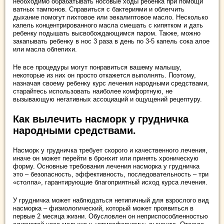
необходимо обрабатывать носовые ходы ребенка при помощи
ватных тампонов. Справиться с бактериями и облегчить
дыхание помогут пихтовое или эвкалиптовое масло. Несколько
капель концентрированного масла смешать с кипятком и дать
ребенку подышать высвобождающимся паром. Также, можно
закапывать ребенку в нос 3 раза в день по 3-5 капель сока алое
или масла облепихи.
Не все процедуры могут понравиться вашему малышу,
некоторые из них он просто откажется выполнять. Поэтому,
назначая своему ребенку курс лечения народными средствами,
старайтесь использовать наиболее комфортную, не
вызывающую негативных ассоциаций и ощущений рецептуру.
Как вылечить насморк у грудничка
народными средствами.
Насморк у грудничка требует скорого и качественного лечения,
иначе он может перейти в бронхит или принять хроническую
форму. Основные требования лечения насморка у грудничка
это – безопасность, эффективность, последовательность – три
«столпа», гарантирующие благоприятный исход курса лечения.
У грудничка может наблюдаться нетипичный для взрослого вид
насморка – физиологический, который может проявиться в
первые 2 месяца жизни. Обусловлен он неприспособленностью