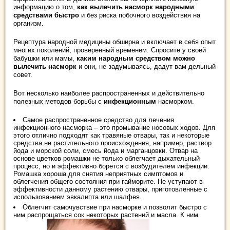
информацию о том,
как вылечить насморк народными
средствами
быстро
и без риска побочного воздействия на
организм.
Рецептура народной медицины обширна и включает в себя опыт
многих поколений, проверенный временем. Спросите у своей
бабушки или мамы,
каким народным средством можно
вылечить насморк
и они, не задумываясь, дадут вам дельный
совет.
Вот несколько наиболее распространенных и действительно
полезных методов борьбы с
инфекционным
насморком.
Самое распространенное средство для лечения
инфекционного насморка – это промывание носовых ходов. Для
этого отлично подходят как травяные отвары, так и некоторые
средства не растительного происхождения, например, раствор
йода и морской соли, смесь йода и марганцовки. Отвар на
основе цветков ромашки не только облегчает дыхательный
процесс, но и эффективно борется с возбудителем инфекции.
Ромашка хороша для снятия неприятных симптомов и
облегчения общего состояния при гайморите. Не уступают в
эффективности данному растению отвары, приготовленные с
использованием эвкалипта или шалфея.
Облегчит самочувствие при насморке и позволит быстро с
ним распрощаться сок некоторых растений и масла. К ним