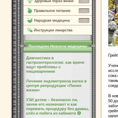
Здоровый образ жизни
108
Правильное питание
201
Народная медицина
140
Инструкции лекарства
Последние Новости медицины
Грейп
Диагностика в
гастроэнтерологии: как врачи
Учен
ищут проблемы с
иссл
пищеварением
сока
таки
Лечение эндометриоза матки в
соед
центре репродукции «Линия
жизни»
В но
УЗИ детям – безопасно ли,
50 до
зачем его назначают и как
забо
пережить процедуру без драмы,
грей
слёз и побега из кабинета 😅
напи