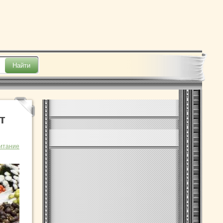
т
итание