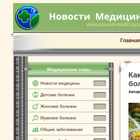
www.novosti-mediciny.r
Главна
Медицинские темы
Ка
бо
Новости медицины
1877
Автор
Детские болезни
216
Женские болезни
215
Мужские болезни
101
Общие заболевания
1782