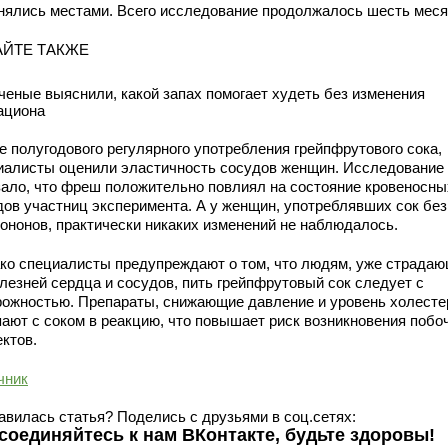
нялись местами. Всего исследование продолжалось шесть меся
АЙТЕ ТАКЖЕ
ченые выяснили, какой запах помогает худеть без изменения
ациона
е полугодового регулярного употребления грейпфрутового сока,
иалисты оценили эластичность сосудов женщин. Исследование
зало, что фреш положительно повлиял на состояние кровеносны
дов участниц эксперимента. А у женщин, употреблявших сок без
ононов, практически никаких изменений не наблюдалось.
ко специалисты предупреждают о том, что людям, уже страда
олезней сердца и сосудов, пить грейпфрутовый сок следует с
рожностью. Препараты, снижающие давление и уровень холесте
пают с соком в реакцию, что повышает риск возникновения побо
ктов.
чник
авилась статья? Поделись с друзьями в соц.сетях:
соединяйтесь к нам ВКонтакте, будьте здоровы!