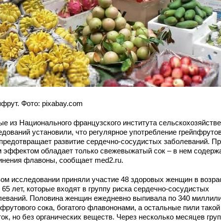
фрут. Фото: pixabay.com
ые из Национального французского института сельскохозяйств
едований установили, что регулярное употребление грейпфруто
 предотвращает развитие сердечно-сосудистых заболеваний. П
м эффектом обладает только свежевыжатый сок – в нем содерж
инения флавоны, сообщает med2.ru.
вом исследовании приняли участие 48 здоровых женщин в возра
 65 лет, которые входят в группу риска сердечно-сосудистых
леваний. Половина женщин ежедневно выпивала по 340 миллил
пфрутового сока, богатого флавононами, а остальные пили такой
ток, но без органических веществ. Через несколько месяцев гру