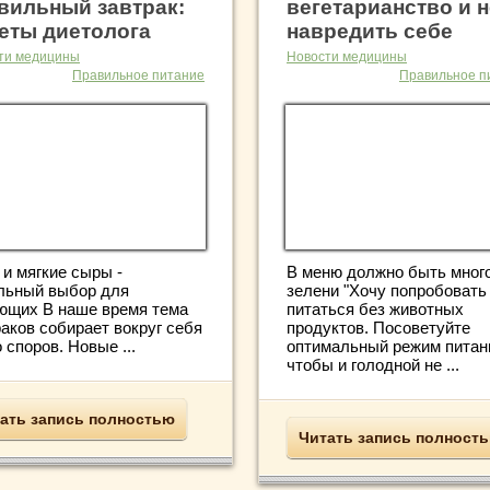
вильный завтрак:
вегетарианство и н
еты диетолога
навредить себе
ти медицины
Новости медицины
Правильное питание
Правильное п
 и мягкие сыры -
В меню должно быть мног
льный выбор для
зелени "Хочу попробовать
ющих В наше время тема
питаться без животных
аков собирает вокруг себя
продуктов. Посоветуйте
 споров. Новые ...
оптимальный режим питан
чтобы и голодной не ...
ать запись полностью
Читать запись полност