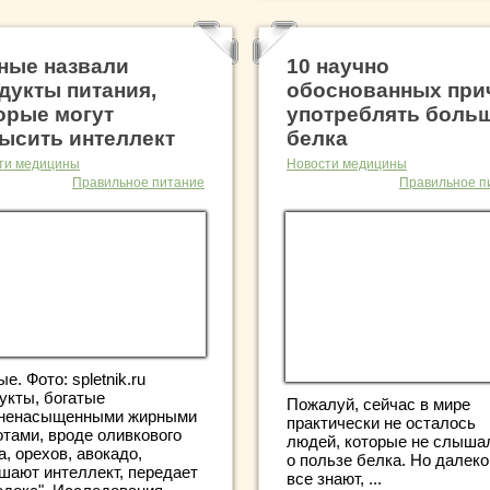
ные назвали
10 научно
дукты питания,
обоснованных при
орые могут
употреблять боль
ысить интеллект
белка
ти медицины
Новости медицины
Правильное питание
Правильное п
е. Фото: spletnik.ru
укты, богатые
Пожалуй, сейчас в мире
ненасыщенными жирными
практически не осталось
отами, вроде оливкового
людей, которые не слыша
, орехов, авокадо,
о пользе белка. Но далеко
шают интеллект, передает
все знают, ...