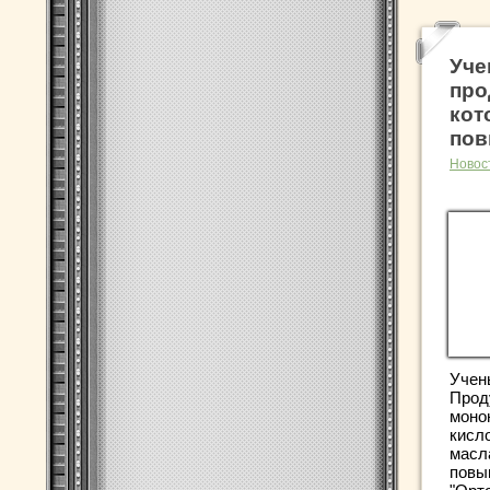
Уче
про
кот
пов
Новос
Учены
Прод
моно
кисл
масла
повы