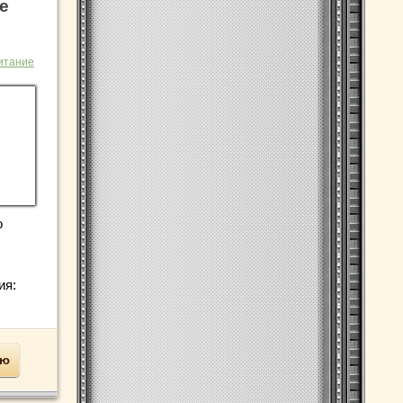
е
итание
о
ия:
ью