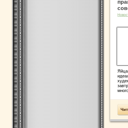
пра
сов
Новос
Яйца
идеа
худе
завтр
много
Чит