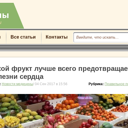
u
я
Все статьи
Контакты
кой фрукт лучше всего предотвращае
лезни сердца
:
Новости медицины
/ 04 Сен 2017 в 15:56
Рубрика:
Правильное п