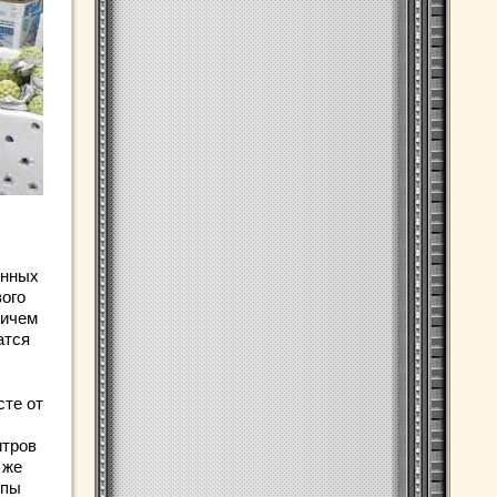
енных
вого
ричем
атся
сте от
итров
 же
ппы