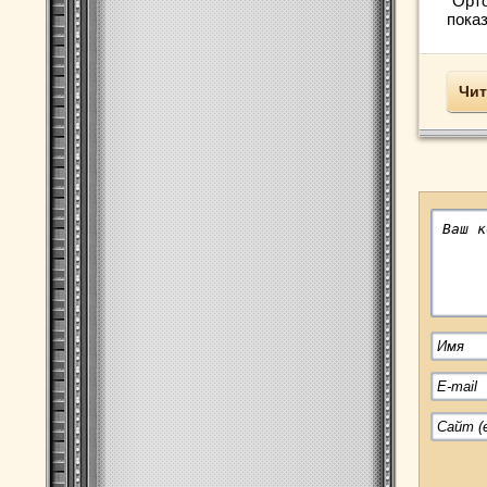
"Орт
показ
Чит