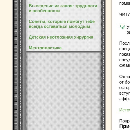
поме
Выведение из запоя: трудности
и особенности
ЧИТ
Советы, которые помогут тебе
всегда оставаться молодым
У
р
Детская неотложная хирургия
Посл
Ментопластика
спец
пока
сосу
флав
Одна
от б
осто
всту
эффе
Исто
Понр
При