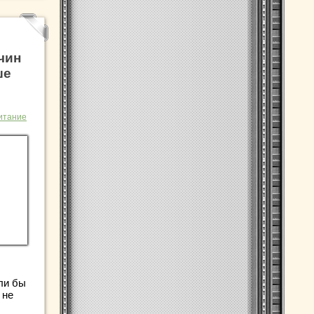
чин
ше
итание
ли бы
 не