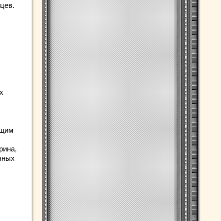
цев.
х
ющим
рина,
чных