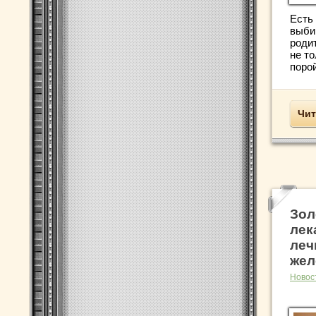
Есть
выби
роди
не то
порой
Чит
Зол
лек
леч
жел
Новос