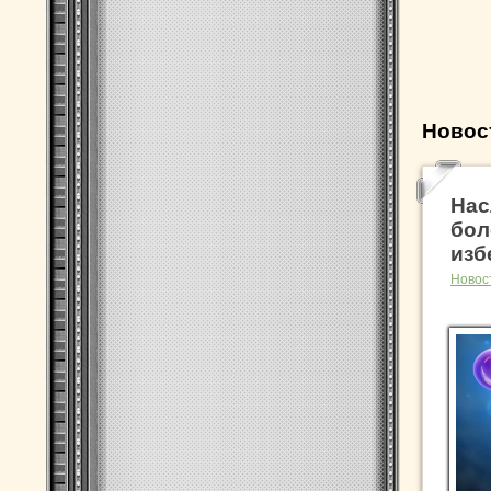
Новос
Нас
бол
изб
Новос