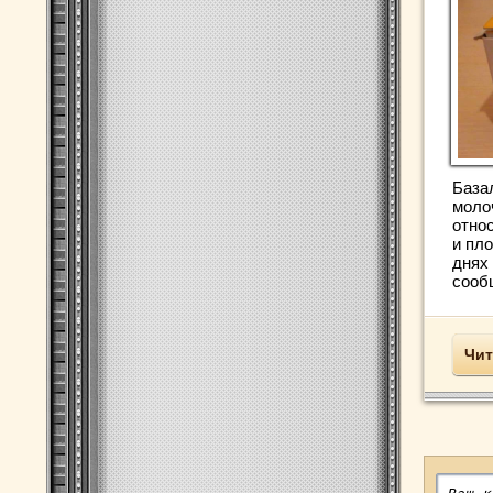
База
моло
отно
и пл
днях
сообщ
Чит