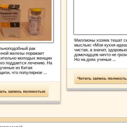
Миллионы хозяек тешат с
мыслью: «Моя кухня идеа
льноподобный рак
чистая, а значит, здоровью
чной железы поражает
домочадцев ничто не грози
сительно молодых женщин
Но на днях ученые ...
охо поддается лечению. На
 ученые из Китая
или, что популярное ...
Читать запись полност
ать запись полностью