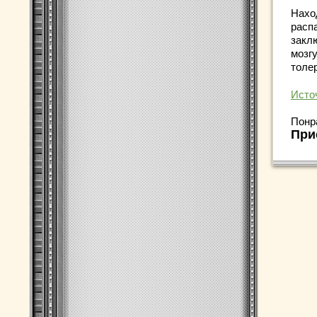
Нахо
расп
закл
мозг
толер
Исто
Понр
При