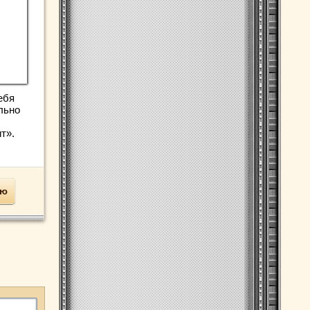
ебя
льно
т».
ью