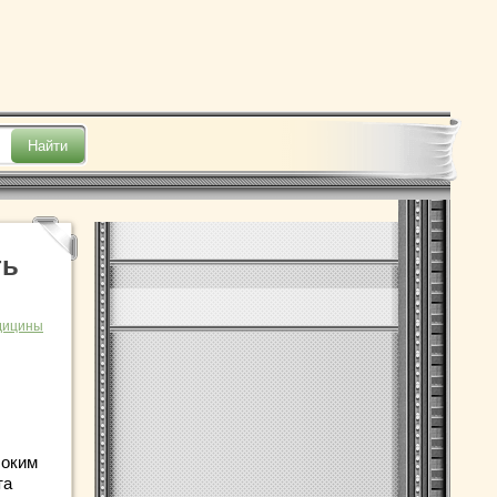
ть
дицины
соким
та