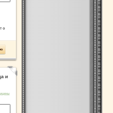
т о
ью
а и
дицины