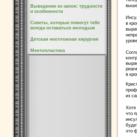
выше
Выведение из запоя: трудности
и особенности
Инсу
Советы, которые помогут тебе
в кр
всегда оставаться молодым
выра
непра
Детская неотложная хирургия
уров
Ментопластика
Согл
конт
выра
реаг
в кро
Крис
проф
из с
Хотя
что 
инсу
буде
это 