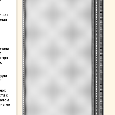
хара
ения
ечени
а
ахара
а.
одна
я.
ают,
ти к
шагом
тся ли