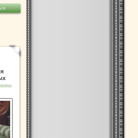
ья
ых
дицины