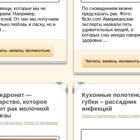
По сновидениям можно
 вещи, которые мы не
предсказать рак. Фото:
раем. Например,
flickr.com Американские
телей. От них мы получаем
эксперты назвали пять
лько любовь и ласку, но и
удивительных вещей, о
 ...
которых сны иногда говоря
здоровье ...
ать запись полностью
Читать запись полност
едронат —
Кухонные полотенц
арство, которое
губки – рассадник
ит рак молочной
инфекций
езы
Новости медицины
Новости ме
ти медицины
Новости медицины