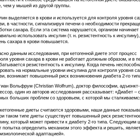
, чем у мышей из другой группы.
лин выделяется в крови и используется для контроля уровня са
ови, в частности, сигнализируя печени о необходимости прекращ
ботки сахара. Если эта система нарушается, организм начинает
вильно использовать инсулин (т. н. резистентность к инсулину),
ень сахара в крови повышается.
асно данным исследования, при кетогенной диете этот процесс
роля уровня сахара в крови не работает должным образом, и в п
батывается резистентность к инсулину. Когда печень неспособн
ировать на нормальные уровни инсулина для контроля уровня с
ви, возникает повышенный риск возникновения диабета 2-го тип
тиан Вольфрум (Christian Wolfrum), доктор философии, адъюнкт-
ессор, один из авторов исследования рассказывает: «Диабет – 
амых больших проблем со здоровьем, с которой мы сталкиваемс
 кетогенные диеты считаются здоровыми, наши данные показыв
при таком типе диеты существует повышенный риск резистентнос
лину, который может привести к диабету 2-го типа. Следующим 
т попытка определить механизм этого эффекта и решить, являе
физиологической адаптацией».