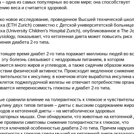
а – одна из самых популярных во всем мире; она способствует
ению веса и считается здоровой.
ко новое исследование, проведенное Высшей технической шко
ха (ETH Zurich) совместно с Детской университетской больнице
а (University Children’s Hospital Zurich), опубликованное в The Jo
ysiology, показывает, что кетогенная диета может повысить риск
ения диабета 2-го типа.
стоящее время диабет 2-го типа поражает миллионы людей во в
, эту болезнь связывают с нездоровым питанием, в котором
ржится много жиров и углеводов, а также сидячим образом жизн
тствии физической активности. Происходит медленное снижение
вительности к инсулину, в конечном итоге выработка инсулина 
-клеток поджелудочной железы не отвечает потребностям орган
вается непереносимость глюкозы и диабет 2-го типа.
ые сравнили влияние на толерантность к глюкозе и чувствитель
сулину двух типов питания – диеты с высоким содержанием жиро
водов и кетогенной диеты – на метаболически здоровых
раторных мышах. Они обнаружили, что животные на кетогенной 
ре проявили симптомы снижения толерантности к глюкозе, что
ется ключевой особенностью диабета 2-го типа. Причем наруше
рантности к глюкозе среди мышей на кетогенной диете оказалос