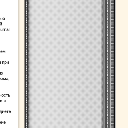
лой
й
urnal
сем
и при
из
изма,
ность
в и
диете
ние
ь