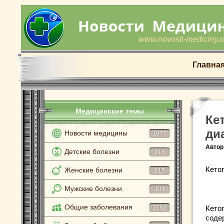
www.novosti-mediciny.r
Главна
Медицинские темы
Ке
ди
Новости медицины
1877
Автор
Детские болезни
216
Кетог
Женские болезни
215
Мужские болезни
101
Общие заболевания
1782
Кето
соде