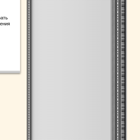
вать
шения