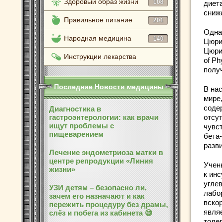
Здоровый образ жизни
108
диет
сниж
Правильное питание
201
Одна
Народная медицина
140
Цюри
Цюрих
Инструкции лекарства
of Ph
получ
Последние Новости медицины
В на
мире
соде
Диагностика в
гастроэнтерологии: как врачи
отсу
ищут проблемы с
чувст
пищеварением
бета
разви
Лечение эндометриоза матки в
центре репродукции «Линия
Учен
жизни»
к ин
угле
УЗИ детям – безопасно ли,
лабо
зачем его назначают и как
вско
пережить процедуру без драмы,
явля
слёз и побега из кабинета 😅
толе