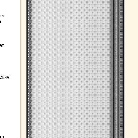
ни
и
ет
ения:
то