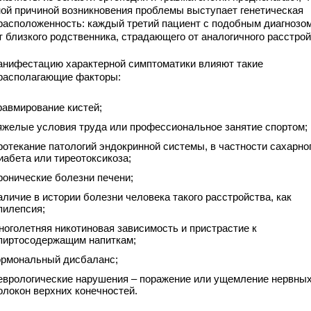
ной причиной возникновения проблемы выступает генетическая
расположенность: каждый третий пациент с подобным диагнозо
т близкого родственника, страдающего от аналогичного расстрой
анифестацию характерной симптоматики влияют такие
располагающие факторы:
равмирование кистей;
яжелые условия труда или профессиональное занятие спортом;
ротекание патологий эндокринной системы, в частности сахарно
иабета или тиреотоксикоза;
ронические болезни печени;
аличие в истории болезни человека такого расстройства, как
пилепсия;
ноголетняя никотиновая зависимость и пристрастие к
пиртосодержащим напиткам;
ормональный дисбаланс;
еврологические нарушения – поражение или ущемление нервны
олокон верхних конечностей.