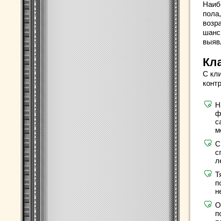
Наиб
пола
возр
шанс
выяв
Кл
С кл
конт
Н
ф
с
м
С
с
л
Т
п
н
О
п