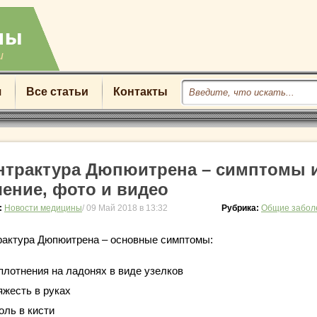
u
я
Все статьи
Контакты
нтрактура Дюпюитрена – симптомы 
чение, фото и видео
:
Новости медицины
/ 09 Май 2018 в 13:32
Рубрика:
Общие забол
рактура Дюпюитрена – основные симптомы:
плотнения на ладонях в виде узелков
яжесть в руках
оль в кисти