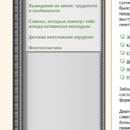
сухо
Выведение из запоя: трудности
Выяс
и особенности
пред
выст
Советы, которые помогут тебе
гене
всегда оставаться молодым
Детская неотложная хирургия
Э
К
Ментопластика
С
Д
Л
П
Забо
соста
форм
Диаг
симп
боль
прим