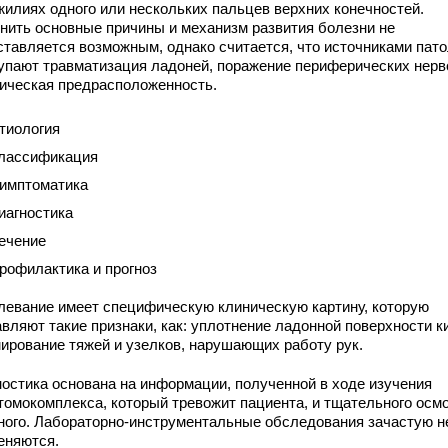
жилиях одного или нескольких пальцев верхних конечностей.
нить основные причины и механизм развития болезни не
ставляется возможным, однако считается, что источниками пато
упают травматизация ладоней, поражение периферических нерв
тическая предрасположенность.
тиология
лассификация
имптоматика
иагностика
ечение
рофилактика и прогноз
левание имеет специфическую клиническую картину, которую
вляют такие признаки, как: уплотнение ладонной поверхности к
ирование тяжей и узелков, нарушающих работу рук.
ностика основана на информации, полученной в ходе изучения
томокомплекса, который тревожит пациента, и тщательного осм
ного. Лабораторно-инструментальные обследования зачастую н
еняются.