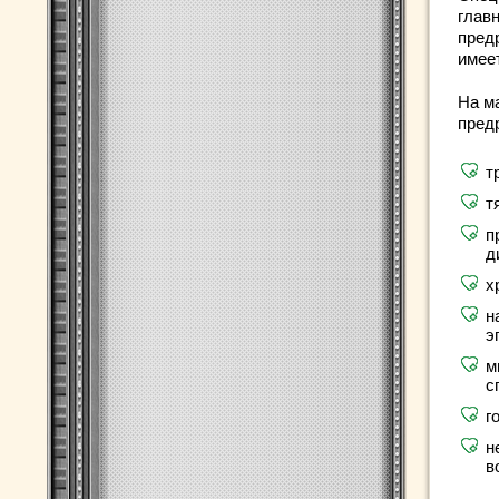
глав
пред
имее
На м
пред
т
т
п
д
х
н
э
м
с
г
н
в