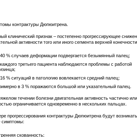
томы контрактуры Дюпюитрена.
ный клинический признак – постепенно прогрессирующее сниже
тельной активности того или иного сегмента верхней конечности
 40 % случаев деформации подвергается безымянный палец;
 каждого третьего пациента наблюдаются проблемы с работой
изинца;
 16 % ситуаций в патологию вовлекается средний палец;
римерно в 3 % поражаются большой или указательный палец.
тяжелом течении болезни двигательная активность частично ил
остью ограничивается одновременно в нескольких пальцах.
ере прогрессирования контрактуры Дюпюитрена будут возникат
е симптомы:
тренняя скованность;