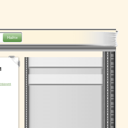
и
евания