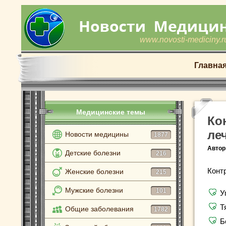
www.novosti-mediciny.r
Главна
Медицинские темы
Ко
ле
Новости медицины
1877
Автор
Детские болезни
216
Конт
Женские болезни
215
Мужские болезни
101
У
Т
Общие заболевания
1782
Б