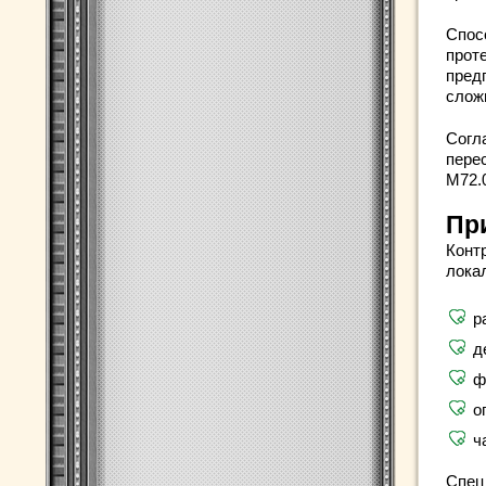
Спос
прот
пред
слож
Согл
пере
М72.
Пр
Конт
лока
р
д
ф
о
ч
Спец