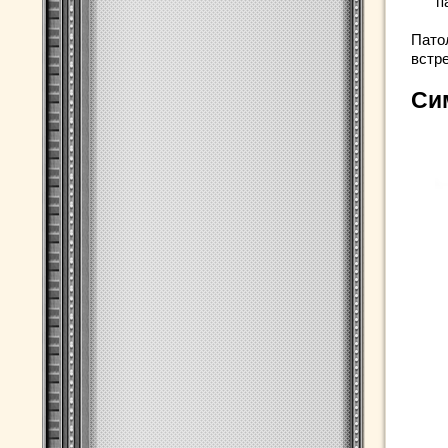
п
Пато
встр
Си