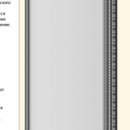
ского
тся
них
ение.
от
та
т