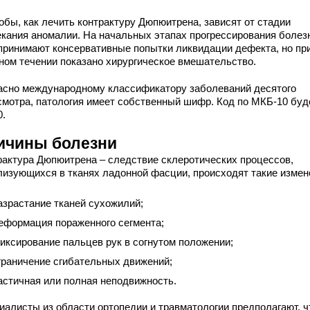
обы, как лечить контрактуру Дюпюитрена, зависят от стадии
екания аномалии. На начальных этапах прогрессирования болез
принимают консервативные попытки ликвидации дефекта, но пр
ном течении показано хирургическое вмешательство.
асно международному классификатору заболеваний десятого
смотра, патология имеет собственный шифр. Код по МКБ-10 буд
0.
ичины болезни
рактура Дюпюитрена – следствие склеротических процессов,
лизующихся в тканях ладонной фасции, происходят такие измен
азрастание тканей сухожилий;
еформация пораженного сегмента;
иксирование пальцев рук в согнутом положении;
граничение сгибательных движений;
астичная или полная неподвижность.
иалисты из области ортопедии и травматологии предполагают, ч