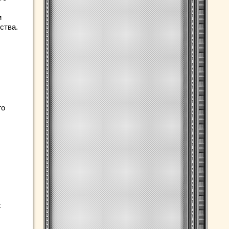
м
ства.
го
х