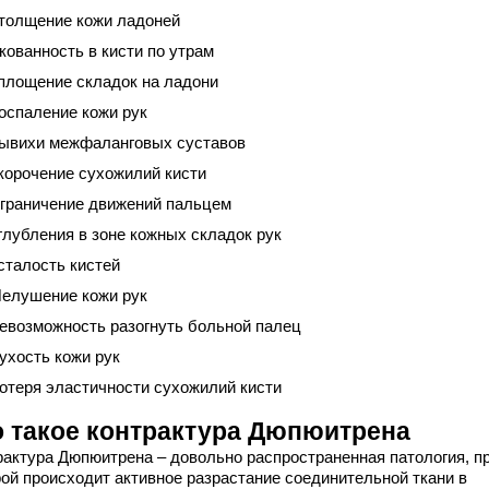
толщение кожи ладоней
кованность в кисти по утрам
площение складок на ладони
оспаление кожи рук
ывихи межфаланговых суставов
корочение сухожилий кисти
граничение движений пальцем
глубления в зоне кожных складок рук
сталость кистей
елушение кожи рук
евозможность разогнуть больной палец
ухость кожи рук
отеря эластичности сухожилий кисти
о такое контрактура Дюпюитрена
рактура Дюпюитрена – довольно распространенная патология, п
рой происходит активное разрастание соединительной ткани в