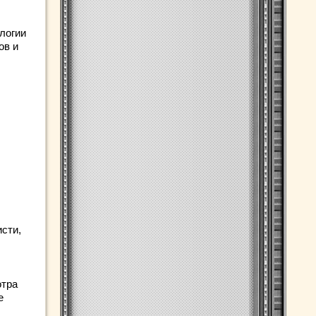
логии
ов и
исти,
отра
е