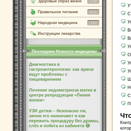
Здоровый образ жизни
108
У
Правильное питание
201
С
У
Народная медицина
140
В
Инструкции лекарства
В
У
Последние Новости медицины
О
У
Диагностика в
гастроэнтерологии: как врачи
У
ищут проблемы с
пищеварением
Ш
Н
Лечение эндометриоза матки в
центре репродукции «Линия
С
жизни»
П
УЗИ детям – безопасно ли,
Чт
зачем его назначают и как
пережить процедуру без драмы,
Конт
слёз и побега из кабинета 😅
кото