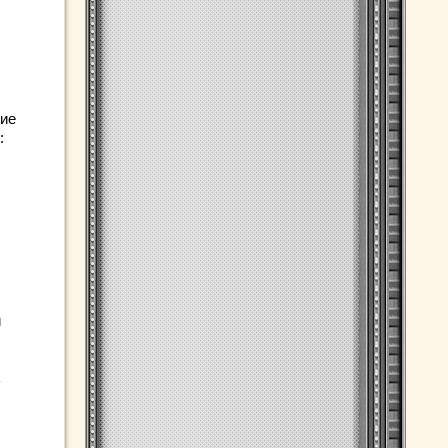
ние
:
и
ь