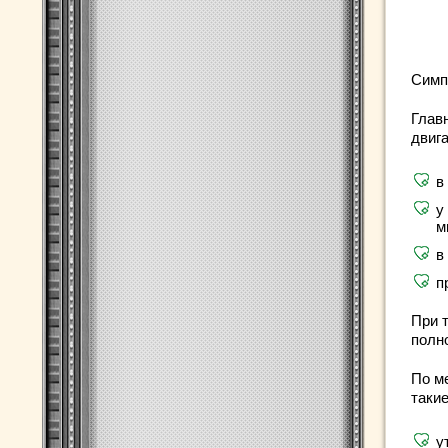
Симп
Глав
двига
в
у
м
в
п
При 
полн
По м
таки
у