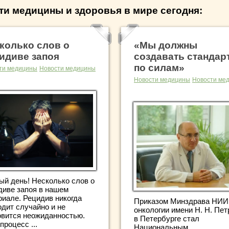
ти медицины и здоровья в мире сегодня:
колько слов о
«Мы должны
идиве запоя
создавать стандар
по силам»
ти медицины
Новости медицины
Новости медицины
Новости ме
ый день! Несколько слов о
диве запоя в нашем
риале. Рецидив никогда
Приказом Минздрава НИИ
одит случайно и не
онкологии имени Н. Н. Пет
овится неожиданностью.
в Петербурге стал
процесс ...
Национальным