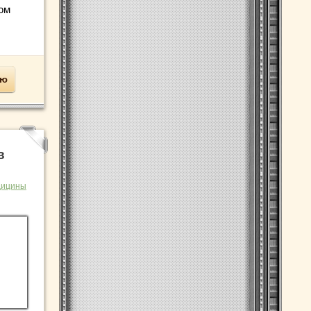
ом
ью
в
дицины