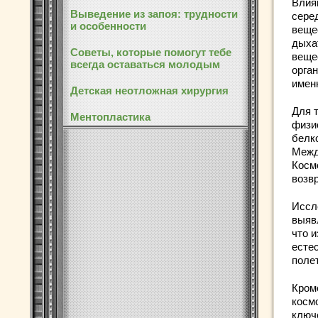
Влия
Выведение из запоя: трудности
сере
и особенности
веще
дыха
Советы, которые помогут тебе
веще
всегда оставаться молодым
орга
именн
Детская неотложная хирургия
Для 
Ментопластика
физи
белк
Межд
Косм
возв
Иссл
выяв
что 
естес
поле
Кроме
косм
ключе