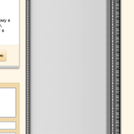
ому в
,
 в
ью