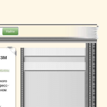
изм
дицины
кого
ресс-
чном