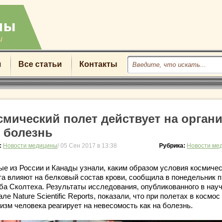
u
я
Все статьи
Контакты
смический полет действует на орган
к болезнь
:
Новости медицины
/ 05 Сен 2017 в 13:38
Рубрика:
Новости ме
ые из России и Канады узнали, каким образом условия космичес
та влияют на белковый состав крови, сообщила в понедельник п
ба Сколтеха. Результаты исследования, опубликованного в нау
ле Nature Scientific Reports, показали, что при полетах в космос
изм человека реагирует на невесомость как на болезнь.