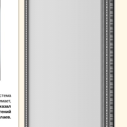
истема
имает,
казал
гений
лаев.