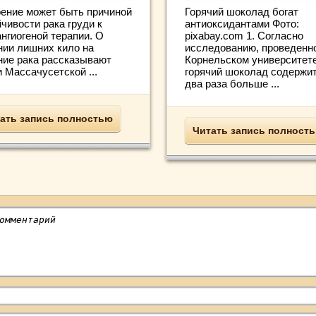
ение может быть причиной
Горячий шоколад богат
чивости рака груди к
антиоксидантами Фото:
нгиогеной терапии. О
pixabay.com 1. Согласно
нии лишних кило на
исследованию, проведенн
ние рака рассказывают
Корнельском университете
 Массачусетской ...
горячий шоколад содержит
два раза больше ...
ать запись полностью
Читать запись полност