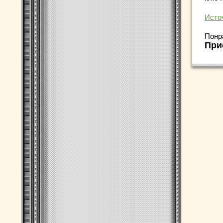
Исто
Понр
При