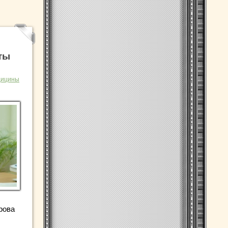
ты
дицины
рова