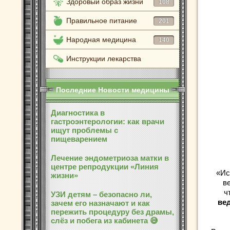
Здоровый образ жизни
108
Правильное питание
201
Народная медицина
140
Инструкции лекарства
Последние Новости медицины
Диагностика в
гастроэнтерологии: как врачи
ищут проблемы с
пищеварением
Лечение эндометриоза матки в
центре репродукции «Линия
«Ис
жизни»
в
ч
УЗИ детям – безопасно ли,
ве
зачем его назначают и как
пережить процедуру без драмы,
слёз и побега из кабинета 😅