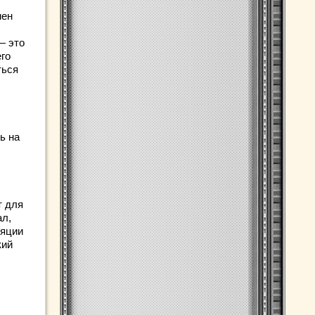
мен
— это
го
ться
ь на
т для
ал,
ляции
кий