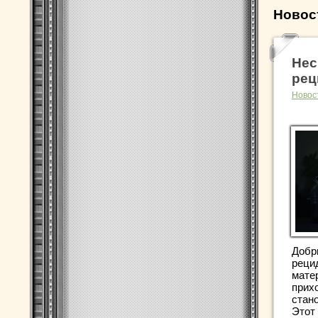
Новос
Нес
рец
Новос
Добр
реци
мате
прих
стан
Этот 