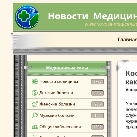
www.novosti-mediciny.r
Главна
Медицинские темы
Ко
ка
Новости медицины
1877
Автор
Детские болезни
216
Учен
Женские болезни
215
поле
служ
Мужские болезни
101
журна
Общие заболевания
орган
1782