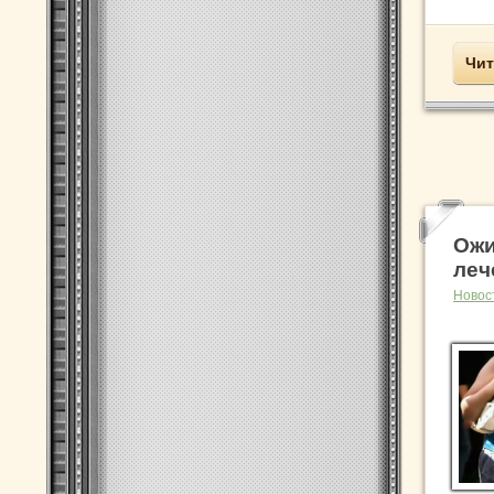
Чит
Ожи
леч
Новос