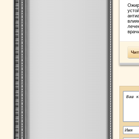
Ожир
устой
антиа
влия
лече
врачи
Чит