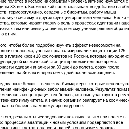
ние полетов в космос на организм человека активно изучается с
дины XX века. Космический полет оказывает воздействие на об
ств, терморегуляцию, сердечные биоритмы, работу мышц,
тельную систему и другие функции организма человека. Белки 
ства, которые играют главную роль в процессах адаптации наше
низма к тем или иным условиям, поэтому ученые решили обрати
о к ним.
того, чтобы более подробно изучить эффект невесомости на
ологию человека, ученые проанализировали концентрации 125
ов в плазме крови 18 космонавтов из России, которые находилис
ународной космической станции продолжительное время.
онавты сдавали анализы за 30 дней до полета, сразу после
ращения на Землю и через семь дней после возвращения.
едованные белки — вещества-биомаркеры, которые использую
ления неинфекционных заболеваний человека. Результат показ
изменилась концентрация тех белков, которые участвуют в регу
твенного иммунитета, а значит, организм реагирует на космичес
т как на болезнь на молекулярном уровне.
 того, результаты исследования показывают, что при полете в
ос процессам адаптации к новым условиям подвергаются все
вые типы клеток, органов и тканей в организме человека.