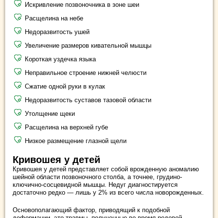
Искривление позвоночника в зоне шеи
Расщелина на небе
Недоразвитость ушей
Увеличение размеров кивательной мышцы
Короткая уздечка языка
Неправильное строение нижней челюсти
Сжатие одной руки в кулак
Недоразвитость суставов тазовой области
Утолщение щеки
Расщелина на верхней губе
Низкое размещение глазной щели
Кривошея у детей
Кривошея у детей представляет собой врожденную аномалию
шейной области позвоночного столба, а точнее, грудино-
ключично-сосцевидной мышцы. Недуг диагностируется
достаточно редко — лишь у 2% из всего числа новорожденных.
Основополагающий фактор, приводящий к подобной
деформации, это травмы, полученные во время родовой