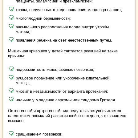
плаценты, эклампсией и преэклампсией;
травм, полученных в ходе появления младенца на свет;
многоплодной беременности;
аномального расположения плода внутри утробы
матери;
появления ребенка на свет неестественным путем.
Мышечная кривошея у детей считается реакцией на такие
причины:
недоразвитость мышц шейных позвонков;
рубцовое поражение или укорочение кивательной
мышцы;
миозит в независимости от варианта протекания;
наличие у младенца саркомы или синдрома Гризеля.
Остеогенный и артрогенный вид недуга зачастую считается
следствием аномалий развития шейного отдела, что зачастую
вызвано:
сращиванием позвонков;