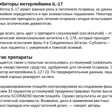
ибиторы интерлейкина IL-17
отка IL-17 играет важную роль в патогенезе псориаза, но данн
рлейкин определяется и при экзематозных поражениях. Некотор
огические препараты для лечения псориаза сегодня испытывают
ных атопическим дерматитом.
е всего, речь идет о препарате секукинумаб (secukinumab) – эт
веческие моноклональные антитела к IL-17А, которые проходят
ическое испытание фазы II в Соединенных Штатах. Субъекты –
слые пациенты с умеренной и тяжелой экземой.
гие препараты
щается также о попытках использовать устекинумаб (ustekinuma
ое лекарственное средство, одобренное для лечения псориаза. 
битор интерлейкина IL-12 / 23. По предварительным данным, пац
емой хорошо реагируют на него.
андомизированном плацебо-контролируемом исследовании фазы 
тием 33 пациентов устекинумаб продемонстрировал более высо
затели SCORAD50 против плацебо. Однако результаты не дости
истической значимости. Возможно, дело в применении местных
икостероидов или недостаточной дозе», — говорят авторы.