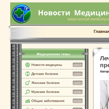
www.novosti-mediciny.r
Главна
Медицинские темы
Ле
пр
Новости медицины
1877
Автор
Детские болезни
216
Женские болезни
215
Мужские болезни
101
Общие заболевания
1782