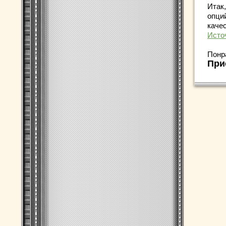
Итак
опци
каче
Исто
Понр
При