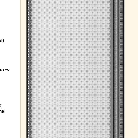
ы)
нится
х
ne