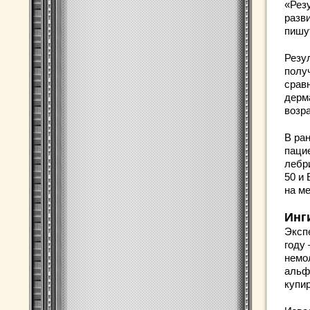
«Рез
разв
пишу
Резу
полу
срав
дерм
возр
В ра
паци
лебр
50 и
на м
Инг
Эксп
году
немо
альфа
купир