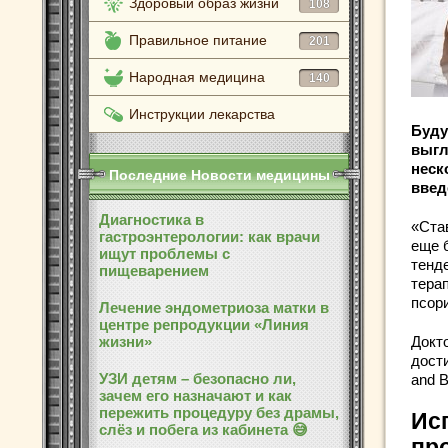
Здоровый образ жизни
108
Правильное питание
201
Народная медицина
140
Инструкции лекарства
Буду
выгл
неск
Последние Новости медицины
введ
Диагностика в
«Ста
гастроэнтерологии: как врачи
еще 
ищут проблемы с
тенд
пищеварением
тера
псор
Лечение эндометриоза матки в
центре репродукции «Линия
жизни»
Докт
дост
УЗИ детям – безопасно ли,
and B
зачем его назначают и как
пережить процедуру без драмы,
Ис
слёз и побега из кабинета 😅
пр