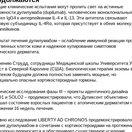
щие клинические испытания могут пролить свет на истинные
ожности дупилумаба (dupilumab), человеческих моноклональны
ел IgG4 к интерлейкинам IL-4 и IL-13. Эти антитела связывают
овую субъединицу IL-4Rα, которая присутствует в обеих молек
рлейкинов.
льтат лечения дупилумабом – ослабление иммунной реакции пр
твенных клеток кожи и надежное купирование симптомов
ического дерматита.
нению Струдд, сотрудницы Медицинской школы Университета 
ст в Северной Каролине (США), биологическая терапия экземы 
леком будущем должна полностью заменить мощные, но
нциально опасные кортикостероидные гормоны.
ические исследования фазы III – проекты идентичного дизайна
1 и SOLO2 – продемонстрировали, что Дупиксент объективно
шал состояние взрослых пациентов с атопическим дерматитом 
яжении 16 недель лечения.
вно исследование LIBERTY AD CHRONOS продемонстрировало,
пия дупилумабом в сочетании с кортикостероидами на протяжен
 хорошо переносится и обеспечивает существенное усиление