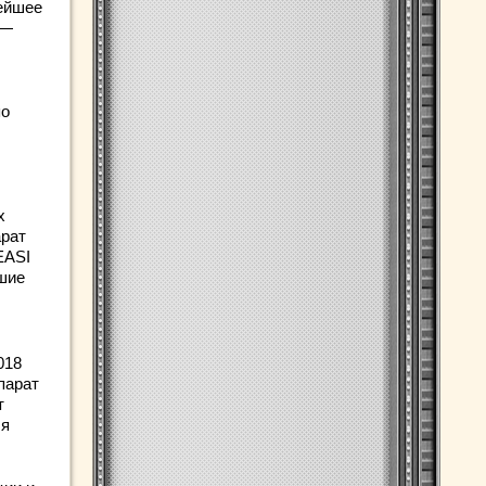
нейшее
 —
по
х
арат
EASI
вшие
018
парат
т
ля