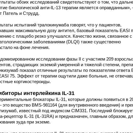
ультаты обоих исследований свидетельствуют о том, что даль
итие биологической анти-IL-13 терапии является оправданным»,
т Патель и Струдд.
льтаты испытаний тралокинумаба говорят, что у пациентов,
чавших максимальную дозу антител, базовый показатель EASI 
нению с плацебо резко улучшался. Качество жизни, связанное с
атологическими заболеваниями (DLQI) также существенно
астало на фоне лечения.
ндомизированном исследовании фазы II с участием 209 взрослы
ентов, страдающих экземой умеренной и тяжелой степени, преп
икизумаб показал отличные результаты по показателям ответа 
 EASI 75. Эффект от терапии ощутили даже больные, не отвеча
естные кортикостероиды.
ибиторы интерлейкина IL-31
ериментальные блокаторы IL-31, которые должны появиться в 2
 – это вещество BMS-981164 (для внутривенного введения) и пре
лизумаб, известный под индексом CIM331. Последний блокируе
-рецептор IL-31 (IL-31RA) и предназначен, главным образом, д
ования зуда при экземе.