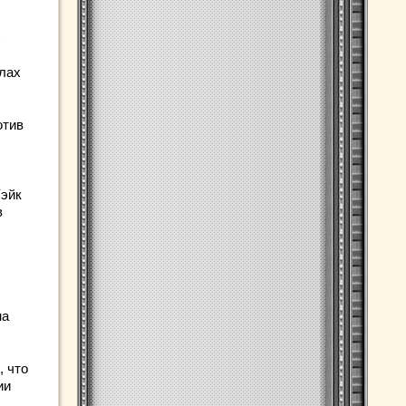
х
улах
отив
Уэйк
в
на
 что
ии