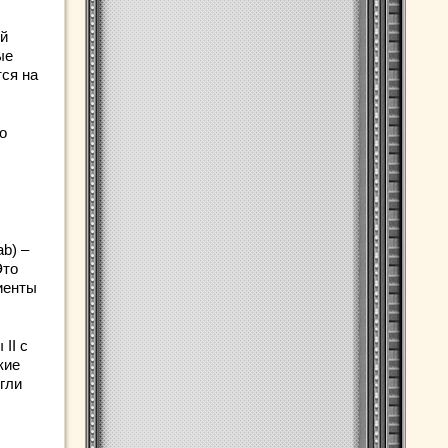
ый
ые
ся на
о
b) –
Это
иенты
II с
кие
гли