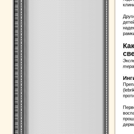
клин
Друг
дете
наде
рамки
Ка
све
Эксп
тера
Инг
Преп
(leb
проти
Перв
восп
прош
дерм