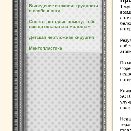
Выведение из запоя: трудности
Теку
и особенности
возм
антит
Советы, которые помогут тебе
белк
всегда оставаться молодым
инте
Детская неотложная хирургия
Резу
собс
Ментопластика
атоп
По м
Форе
неда
поте
Клин
SOLO
улуч
прот
Неда
тера
года