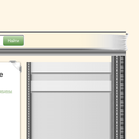
е
дицины