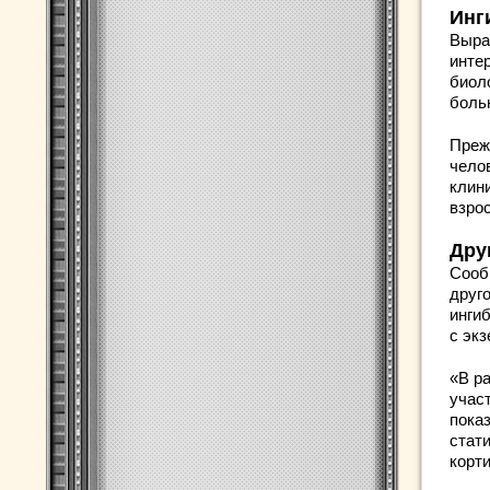
Инг
Выраб
инте
биол
боль
Прежд
чело
клин
взро
Дру
Сооб
друг
инги
с экз
«В р
учас
пока
стат
корт