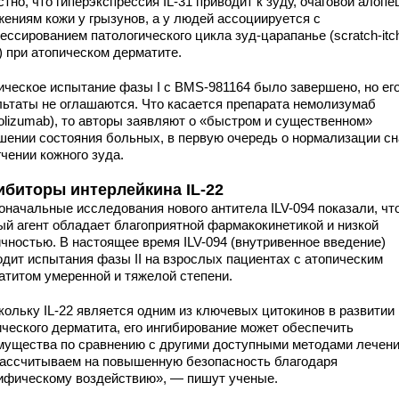
тно, что гиперэкспрессия IL-31 приводит к зуду, очаговой алопе
жениям кожи у грызунов, а у людей ассоциируется с
ессированием патологического цикла зуд-царапанье (scratch-itc
) при атопическом дерматите.
ическое испытание фазы I с BMS-981164 было завершено, но ег
льтаты не оглашаются. Что касается препарата немолизумаб
olizumab), то авторы заявляют о «быстром и существенном»
шении состояния больных, в первую очередь о нормализации сн
чении кожного зуда.
ибиторы интерлейкина IL-22
оначальные исследования нового антитела ILV-094 показали, чт
ый агент обладает благоприятной фармакокинетикой и низкой
ичностью. В настоящее время ILV-094 (внутривенное введение)
одит испытания фазы II на взрослых пациентах с атопическим
атитом умеренной и тяжелой степени.
кольку IL-22 является одним из ключевых цитокинов в развитии
ического дерматита, его ингибирование может обеспечить
мущества по сравнению с другими доступными методами лечени
ассчитываем на повышенную безопасность благодаря
ифическому воздействию», — пишут ученые.