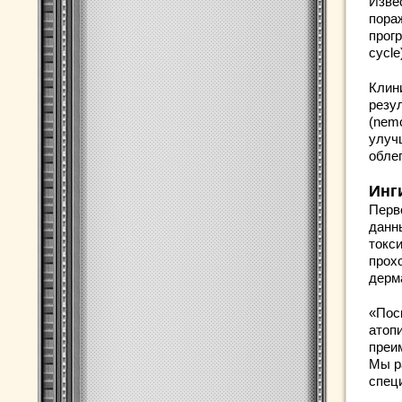
Извес
пора
прогр
cycle
Клин
резу
(nem
улуч
облег
Инг
Перв
данн
токс
прох
дерм
«Пос
атоп
преи
Мы р
спец