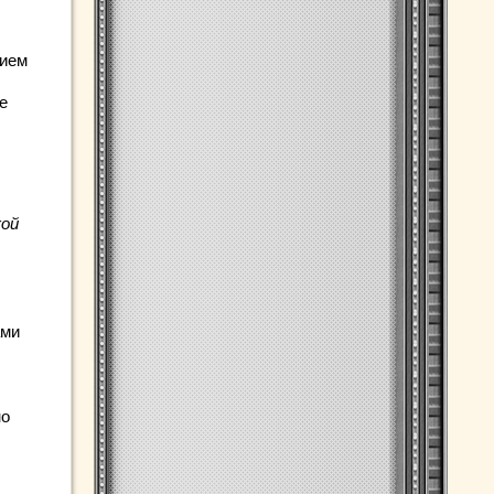
тием
е
кой
ами
но