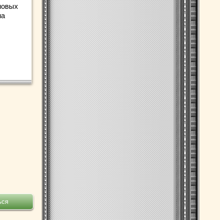
новых
на