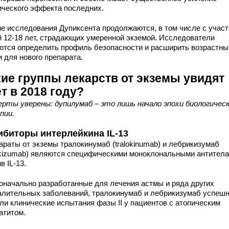
ического эффекта последних.
ие исследования Дупиксента продолжаются, в том числе с учас
й 12-18 лет, страдающих умеренной экземой. Исследователи
ются определить профиль безопасности и расширить возрастны
 для нового препарата.
кие группы лекарств от экземы увидят
т в 2018 году?
ерты уверены: дупилумаб – это лишь начало эпохи биологичес
пии.
ибиторы интерлейкина IL-13
араты от экземы тралокинумаб (tralokinumab) и лебрикизумаб
rikizumab) являются специфическими моноклональными антител
в IL-13.
оначально разработанные для лечения астмы и ряда других
алительных заболеваний, тралокинумаб и лебрикизумаб успеш
ли клинические испытания фазы II у пациентов с атопическим
атитом.