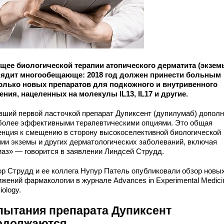
щее биологической терапии атопического дерматита (экзем
ядит многообещающе: 2018 год должен принести больным
олько новых препаратов для подкожного и внутривенного
ения, нацеленных на молекулы IL13, IL17 и другие.
вший первой ласточкой препарат Дупиксент (дупилумаб) допол
более эффективными терапевтическими опциями. Это общая
енция к смещению в сторону высокоселективной биологической
пии экземы и других дерматологических заболеваний, включая
иаз» — говорится в заявлении Линдсей Струдд.
ор Струдд и ее коллега Нупур Патель опубликовали обзор новы
ижений фармакологии в журнале Advances in Experimental Medici
iology.
пытания препарата Дупиксент
одолжаются