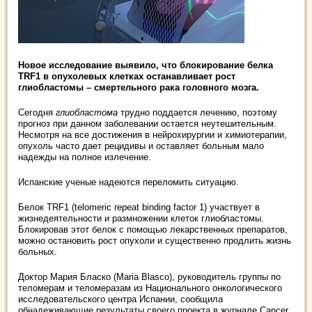
Новое исследование выявило, что блокирование белка
TRF1 в опухолевых клетках останавливает рост
глиобластомы – смертельного рака головного мозга.
Сегодня
глиобластома
трудно поддается лечению, поэтому
прогноз при данном заболевании остается неутешительным.
Несмотря на все достижения в нейрохирургии и химиотерапии,
опухоль часто дает рецидивы и оставляет больным мало
надежды на полное излечение.
Испанские ученые надеются переломить ситуацию.
Белок TRF1 (telomeric repeat binding factor 1) участвует в
жизнедеятельности и размножении клеток глиобластомы.
Блокировав этот белок с помощью лекарственных препаратов,
можно остановить рост опухоли и существенно продлить жизнь
больных.
Доктор Мария Бласко (Maria Blasco), руководитель группы по
теломерам и теломеразам из Национального онкологического
исследовательского центра Испании, сообщила
обнадеживающие результаты своего проекта в журнале Cancer