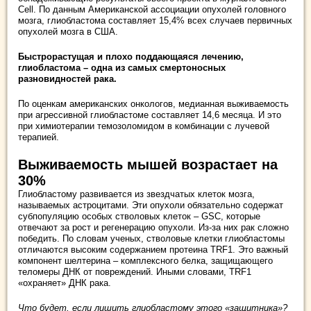
Cell. По данным Американской ассоциации опухолей головного
мозга, глиобластома составляет 15,4% всех случаев первичных
опухолей мозга в США.
Быстрорастущая и плохо поддающаяся лечению,
глиобластома – одна из самых смертоносных
разновидностей рака.
По оценкам американских онкологов, медианная выживаемость
при агрессивной глиобластоме составляет 14,6 месяца. И это
при химиотерапии темозоломидом в комбинации с лучевой
терапией.
Выживаемость мышей возрастает на
30%
Глиобластому развивается из звездчатых клеток мозга,
называемых астроцитами. Эти опухоли обязательно содержат
субпопуляцию особых стволовых клеток – GSC, которые
отвечают за рост и регенерацию опухоли. Из-за них рак сложно
победить. По словам ученых, стволовые клетки глиобластомы
отличаются высоким содержанием протеина TRF1. Это важный
компонент шелтерина – комплексного белка, защищающего
теломеры ДНК от повреждений. Иными словами, TRF1
«охраняет» ДНК рака.
Что будет, если лишить глиобластому этого «защитника»?