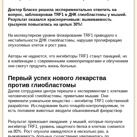
Доктор Бласко решила экспериментально ответить на
вопрос, заблокировав TRF1 в ДНК глиобластомы у мышей.
Результат оказался красноречивым: выживаемость
грызунов повысилась на целых 30%!
На молекулярном уровне блокирование TRF1 приводило к
нестабильности ДНК глиобластомы, нарушая пролиферацию
опухолевых клеток и рост рака.
Авторы не надеются, что ингибиторы TRF1 станут панацеей, но
в комбинации с современными химиопрепаратами и облучением
они смогут продлить жизнь больных.
Первый успех нового лекарства
против глиобластомы
Далее сотрудники центра перешли к экспериментам с клетками
человеческой глиобластомы, привитыми мышам. Они
применили уникальное вещество – ингибитор TRF1 собственной
разработки. Исследование было плацебо-контролируемым, то
есть половине животных вводили обыкновенный физраствор.
Результат превзошел ожидания: у мышей, которые получали
ингибитор TRF1, уровень защитного белка в клетках снизился
на 80%. Рост опухоли замедлялся в несколько раз, а
выживаемость больных существенно увеличилась по