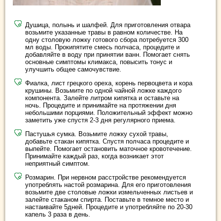
Душица, полынь и шалфей. Для приготовления отвара
возьмите указанные травы в равном количестве. На
одну столовую ложку готового сбора потребуется 300
мл воды. Прокипятите смесь полчаса, процедите и
добавляйте в воду при принятии ванн. Помогает снять
основные симптомы климакса, повысить тонус и
улучшить общее самочувствие.
Фиалка, лист грецкого ореха, корень первоцвета и кора
крушины. Возьмите по одной чайной ложке каждого
компонента. Залейте литром кипятка и оставьте на
ночь. Процедите и принимайте на протяжении дня
небольшими порциями. Положительный эффект можно
заметить уже спустя 2-3 дня регулярного приема.
Пастушья сумка. Возьмите ложку сухой травы,
добавьте стакан кипятка. Спустя полчаса процедите и
выпейте. Помогает остановить маточное кровотечение.
Принимайте каждый раз, когда возникает этот
неприятный симптом.
Розмарин. При нервном расстройстве рекомендуется
употреблять настой розмарина. Для его приготовления
возьмите две столовые ложки измельченных листьев и
залейте стаканом спирта. Поставьте в темное место и
настаивайте 5дней. Процедите и употребляйте по 20-30
капель 3 раза в день.