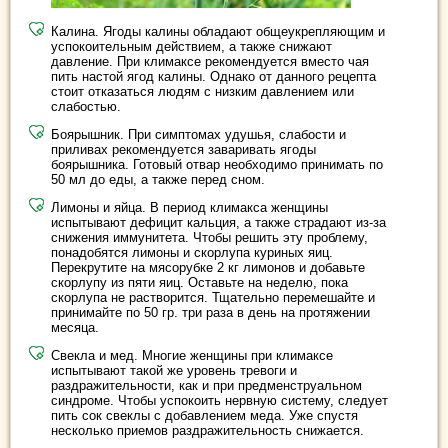
Калина. Ягоды калины обладают общеукрепляющим и
успокоительным действием, а также снижают
давление. При климаксе рекомендуется вместо чая
пить настой ягод калины. Однако от данного рецепта
стоит отказаться людям с низким давлением или
слабостью.
Боярышник. При симптомах удушья, слабости и
приливах рекомендуется заваривать ягоды
боярышника. Готовый отвар необходимо принимать по
50 мл до еды, а также перед сном.
Лимоны и яйца. В период климакса женщины
испытывают дефицит кальция, а также страдают из-за
снижения иммунитета. Чтобы решить эту проблему,
понадобятся лимоны и скорлупа куриных яиц.
Перекрутите на мясорубке 2 кг лимонов и добавьте
скорлупу из пяти яиц. Оставьте на неделю, пока
скорлупа не растворится. Тщательно перемешайте и
принимайте по 50 гр. три раза в день на протяжении
месяца.
Свекла и мед. Многие женщины при климаксе
испытывают такой же уровень тревоги и
раздражительности, как и при предменструальном
синдроме. Чтобы успокоить нервную систему, следует
пить сок свеклы с добавлением меда. Уже спустя
несколько приемов раздражительность снижается.