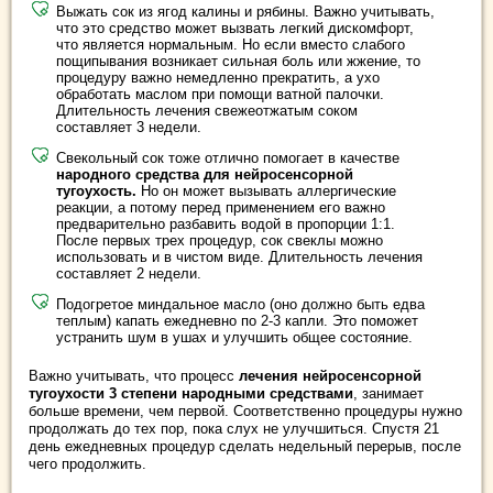
Выжать сок из ягод калины и рябины. Важно учитывать,
что это средство может вызвать легкий дискомфорт,
что является нормальным. Но если вместо слабого
пощипывания возникает сильная боль или жжение, то
процедуру важно немедленно прекратить, а ухо
обработать маслом при помощи ватной палочки.
Длительность лечения свежеотжатым соком
составляет 3 недели.
Свекольный сок тоже отлично помогает в качестве
народного средства для нейросенсорной
тугоухость.
Но он может вызывать аллергические
реакции, а потому перед применением его важно
предварительно разбавить водой в пропорции 1:1.
После первых трех процедур, сок свеклы можно
использовать и в чистом виде. Длительность лечения
составляет 2 недели.
Подогретое миндальное масло (оно должно быть едва
теплым) капать ежедневно по 2-3 капли. Это поможет
устранить шум в ушах и улучшить общее состояние.
Важно учитывать, что процесс
лечения нейросенсорной
тугоухости 3 степени народными средствами
, занимает
больше времени, чем первой. Соответственно процедуры нужно
продолжать до тех пор, пока слух не улучшиться. Спустя 21
день ежедневных процедур сделать недельный перерыв, после
чего продолжить.