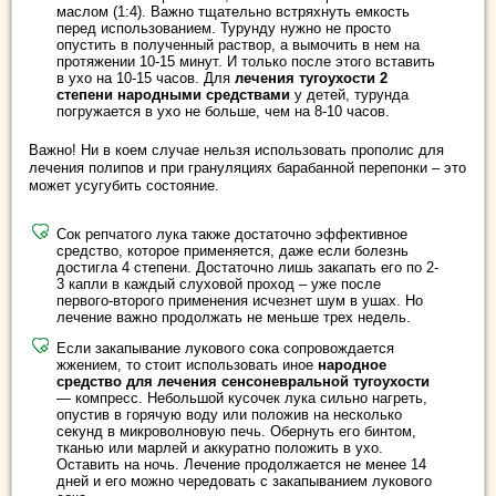
маслом (1:4). Важно тщательно встряхнуть емкость
перед использованием. Турунду нужно не просто
опустить в полученный раствор, а вымочить в нем на
протяжении 10-15 минут. И только после этого вставить
в ухо на 10-15 часов. Для
лечения тугоухости 2
степени народными средствами
у детей, турунда
погружается в ухо не больше, чем на 8-10 часов.
Важно! Ни в коем случае нельзя использовать прополис для
лечения полипов и при грануляциях барабанной перепонки – это
может усугубить состояние.
Сок репчатого лука также достаточно эффективное
средство, которое применяется, даже если болезнь
достигла 4 степени. Достаточно лишь закапать его по 2-
3 капли в каждый слуховой проход – уже после
первого-второго применения исчезнет шум в ушах. Но
лечение важно продолжать не меньше трех недель.
Если закапывание лукового сока сопровождается
жжением, то стоит использовать иное
народное
средство для лечения сенсоневральной тугоухости
— компресс. Небольшой кусочек лука сильно нагреть,
опустив в горячую воду или положив на несколько
секунд в микроволновую печь. Обернуть его бинтом,
тканью или марлей и аккуратно положить в ухо.
Оставить на ночь. Лечение продолжается не менее 14
дней и его можно чередовать с закапыванием лукового