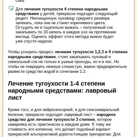
сока.
Для
лечения тугоухости 4 степени народными
средствами
у детей, прекрасно подходит следующий
рецепт. Неочищенную луковицу среднего размера
запекать, пока она не станет коричневого цвета.
Остудить ее и тщательно выжать – полученный сок
закапывать по 10 капель в каждое ухо на протяжении
месяца. Оценить эффект этого метода можно будет
уже спустя неделю.
Чтобы ускорить процесс
лечения тугоухости 1,2,3 и 4 степени
народными средствами
, стоит закапывать луковый и
свекольный сок не только в ушные проходы, но и в нос. Но
чтобы не повредить нежную слизистую, важно предварительно
развести средство водой в сочетании 1:2.
Лечение тугоухости 1-4 степени
народными средствами: лавровый
лист
Кроме того, и для нейросенсорной, и для сенсоневральной
болезни, прекрасно подходит лавровый лист –
народное
средство для лечения тугоухости 3 степени
, которое
наверняка есть практически в каждом доме. К тому же
стоимость его копеечна, что делает подобный вариант
прекрасной альтернативой дорогостоящим препаратам. Для