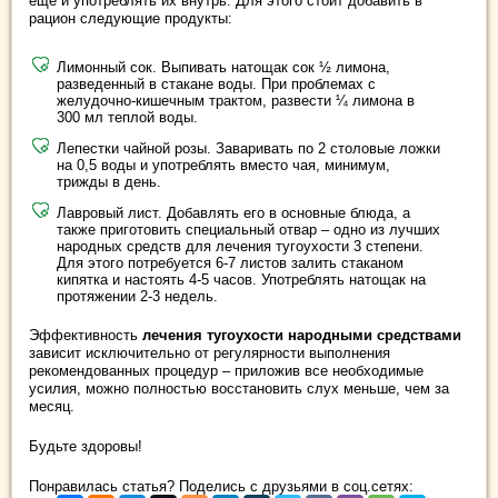
еще и употреблять их внутрь. Для этого стоит добавить в
рацион следующие продукты:
Лимонный сок. Выпивать натощак сок ½ лимона,
разведенный в стакане воды. При проблемах с
желудочно-кишечным трактом, развести ¼ лимона в
300 мл теплой воды.
Лепестки чайной розы. Заваривать по 2 столовые ложки
на 0,5 воды и употреблять вместо чая, минимум,
трижды в день.
Лавровый лист. Добавлять его в основные блюда, а
также приготовить специальный отвар – одно из лучших
народных средств для лечения тугоухости 3 степени.
Для этого потребуется 6-7 листов залить стаканом
кипятка и настоять 4-5 часов. Употреблять натощак на
протяжении 2-3 недель.
Эффективность
лечения тугоухости народными средствами
зависит исключительно от регулярности выполнения
рекомендованных процедур – приложив все необходимые
усилия, можно полностью восстановить слух меньше, чем за
месяц.
Будьте здоровы!
Понравилась статья? Поделись с друзьями в соц.сетях: