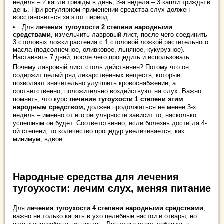
неделя – 2 капли трижды в день, 3-я неделя – 3 капли трижды в
день. При регулярном применении средства слух должен
восстановиться за этот период.
Для
лечения тугоухости 2 степени народными
средствами
, измельчить лавровый лист, после чего соединить
3 столовых ложки растения с 1 столовой ложкой растительного
масла (подсолнечное, оливковое, льняное, кукурузное).
Настаивать 7 дней, после чего процедить и использовать.
Почему лавровый лист столь действенен? Потому что он
содержит целый ряд лекарственных веществ, которые
позволяют значительно улучшить кровоснабжение, а
соответственно, положительно воздействуют на слух. Важно
помнить, что курс
лечения тугоухости 1 степени этим
народным средством,
должен продолжаться не менее 3-х
недель – именно от его регулярности зависит то, насколько
успешным он будет. Соответственно, если болезнь достигла 4-
ой степени, то количество процедур увеличивается, как
минимум, вдвое.
Народные средства для лечения
тугоухости: лечим слух, меняя питание
Для
лечения тугоухости 4 степени народными средствами
,
важно не только капать в ухо целебные настои и отвары, но