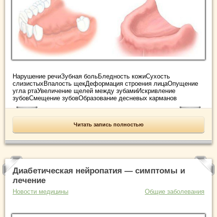
Нарушение речиЗубная больБледность кожиСухость
слизистыхВпалость щекДеформация строения лицаОпущение
угла ртаУвеличение щелей между зубамиИскривление
зубовСмещение зубовОбразование десневых карманов
Читать запись полностью
Диабетическая нейропатия — симптомы и
лечение
Новости медицины
Общие заболевания