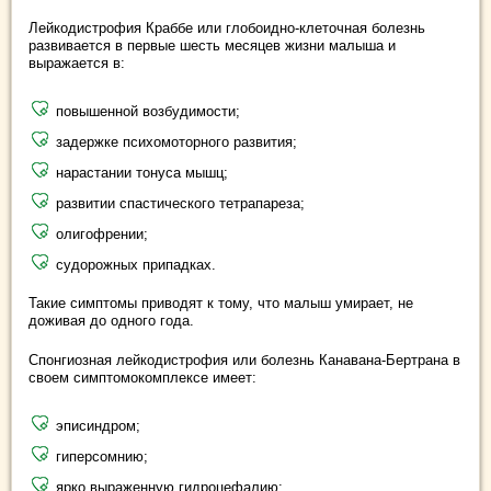
Лейкодистрофия Краббе или глобоидно-клеточная болезнь
развивается в первые шесть месяцев жизни малыша и
выражается в:
повышенной возбудимости;
задержке психомоторного развития;
нарастании тонуса мышц;
развитии спастического тетрапареза;
олигофрении;
судорожных припадках.
Такие симптомы приводят к тому, что малыш умирает, не
доживая до одного года.
Спонгиозная лейкодистрофия или болезнь Канавана-Бертрана в
своем симптомокомплексе имеет:
эписиндром;
гиперсомнию;
ярко выраженную гидроцефалию;