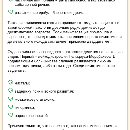
частичная или полная утрата способности пользоваться
собственной речью;
развитие псевдобульбарного синдрома.
Тяжелая клиническая картина приводит к тому, что пациенты с
такой формой патологии довольно редко доживают до
десятилетнего возраста. Если манифестация произошла у
взрослого, то период с момента появления первых симптомов и
до летального исхода составляет примерно двадцать лет.
Суданофильная разновидность патологии делится на несколько
видов. Первый – лейкодистрофия Пелицеуса-Мерцбахера. В
подавляющем большинстве случаев развивается либо на
первом году жизни, либо в три года. Среди симптомов стоит
выделить:
нистагм;
задержку психического развития;
мозжечковую атаксию;
гиперкинез;
парез конечностей.
Примечательно то, что после того, как пациенту исполняется