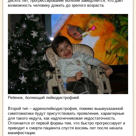
десять лет, прогрессирование болезни замедляется, что дает
возможность человеку дожить до зрелого возраста.
Ребенок, болеющий лейкодистрофией
Второй тип – адренолейкодистрофия, помимо вышеуказанной
симптоматики будут присутствовать проявления, характерные
для такого недуга, как надпочечниковая недостаточность.
Отличается от первой формы тем, что быстро прогрессирует и
приводит к смерти пациента спустя восемь лет после начала
манифестации.