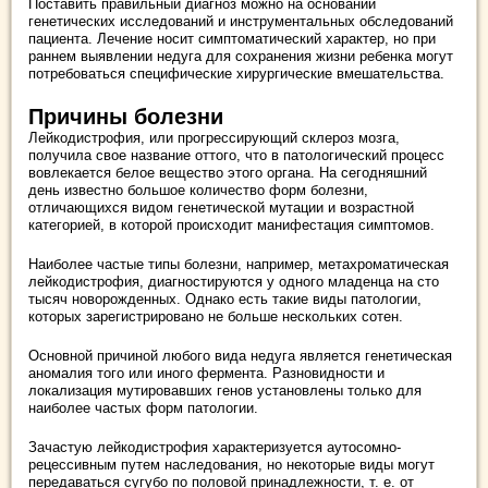
Поставить правильный диагноз можно на основании
генетических исследований и инструментальных обследований
пациента. Лечение носит симптоматический характер, но при
раннем выявлении недуга для сохранения жизни ребенка могут
потребоваться специфические хирургические вмешательства.
Причины болезни
Лейкодистрофия, или прогрессирующий склероз мозга,
получила свое название оттого, что в патологический процесс
вовлекается белое вещество этого органа. На сегодняшний
день известно большое количество форм болезни,
отличающихся видом генетической мутации и возрастной
категорией, в которой происходит манифестация симптомов.
Наиболее частые типы болезни, например, метахроматическая
лейкодистрофия, диагностируются у одного младенца на сто
тысяч новорожденных. Однако есть такие виды патологии,
которых зарегистрировано не больше нескольких сотен.
Основной причиной любого вида недуга является генетическая
аномалия того или иного фермента. Разновидности и
локализация мутировавших генов установлены только для
наиболее частых форм патологии.
Зачастую лейкодистрофия характеризуется аутосомно-
рецессивным путем наследования, но некоторые виды могут
передаваться сугубо по половой принадлежности, т. е. от