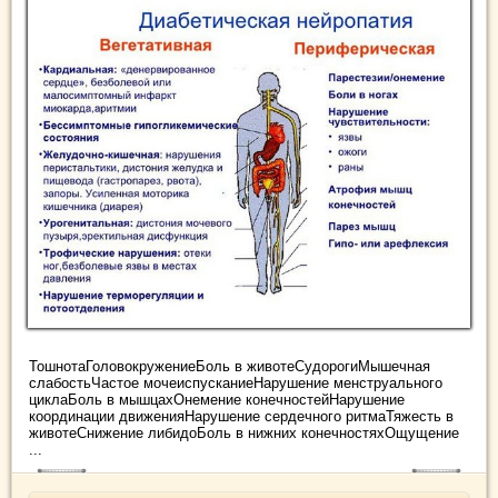
ТошнотаГоловокружениеБоль в животеСудорогиМышечная
слабостьЧастое мочеиспусканиеНарушение менструального
циклаБоль в мышцахОнемение конечностейНарушение
координации движенияНарушение сердечного ритмаТяжесть в
животеСнижение либидоБоль в нижних конечностяхОщущение
...