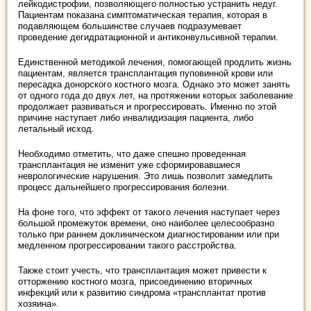
лейкодистрофии, позволяющего полностью устранить недуг.
Пациентам показана симптоматическая терапия, которая в
подавляющем большинстве случаев подразумевает
проведение дегидратационной и антиконвульсивной терапии.
Единственной методикой лечения, помогающей продлить жизнь
пациентам, является трансплантация пуповинной крови или
пересадка донорского костного мозга. Однако это может занять
от одного года до двух лет, на протяжении которых заболевание
продолжает развиваться и прогрессировать. Именно по этой
причине наступает либо инвалидизация пациента, либо
летальный исход.
Необходимо отметить, что даже спешно проведенная
трансплантация не изменит уже сформировавшиеся
неврологические нарушения. Это лишь позволит замедлить
процесс дальнейшего прогрессирования болезни.
На фоне того, что эффект от такого лечения наступает через
большой промежуток времени, оно наиболее целесообразно
только при раннем доклиническом диагностировании или при
медленном прогрессировании такого расстройства.
Также стоит учесть, что трансплантация может привести к
отторжению костного мозга, присоединению вторичных
инфекций или к развитию синдрома «трансплантат против
хозяина».