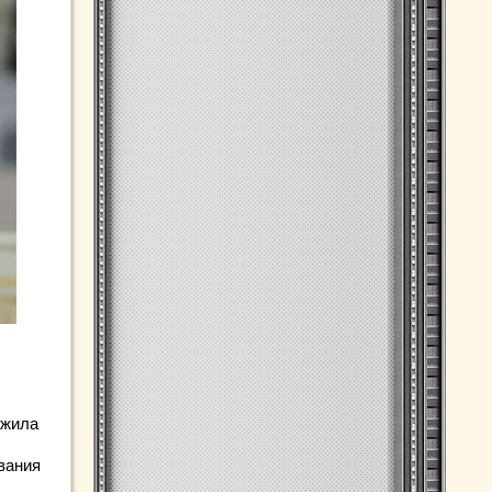
ожила
вания