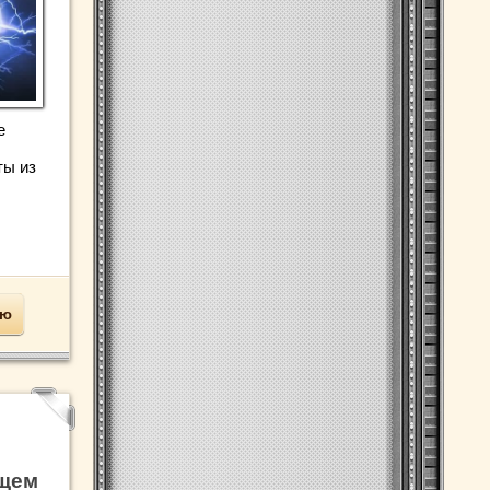
е
ты из
ью
ущем