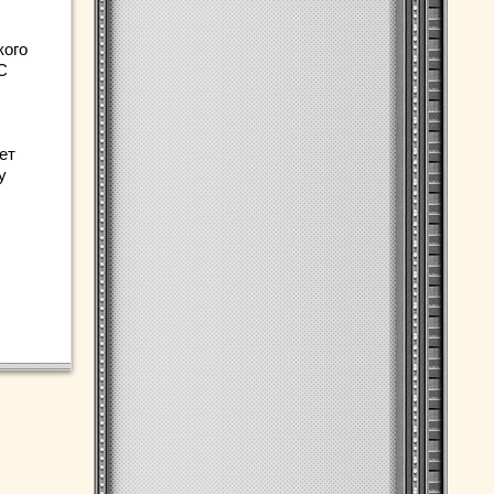
кого
С
ет
у