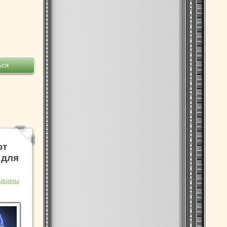
ют
 для
дицины