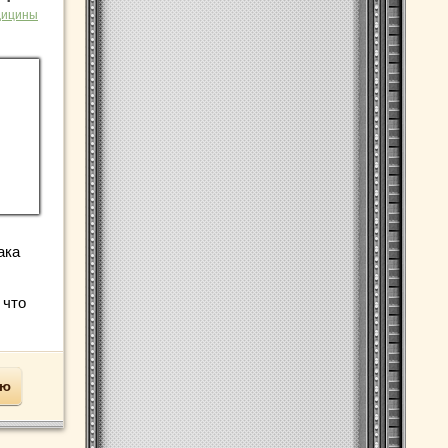
дицины
ака
 что
ью