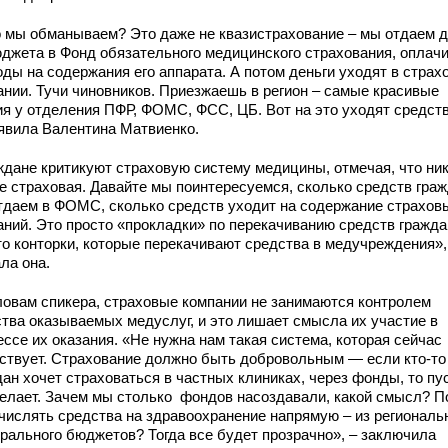
о мы обманываем? Это даже не квазистрахование – мы отдаем д
юджета в Фонд обязательного медицинского страхования, оплач
оды на содержания его аппарата. А потом деньги уходят в страх
ании. Тучи чиновников. Приезжаешь в регион – самые красивые
ия у отделения ПФР, ФОМС, ФСС, ЦБ. Вот на это уходят средств
явила Валентина Матвиенко.
ждане критикуют страховую систему медицины, отмечая, что ни
не страховая. Давайте мы поинтересуемся, сколько средств гра
тдаем в ФОМС, сколько средств уходит на содержание страхов
аний. Это просто «прокладки» по перекачиванию средств гражда
то конторки, которые перекачивают средства в медучреждения»
ла она.
ловам спикера, страховые компании не занимаются контролем
ства оказываемых медуслуг, и это лишает смысла их участие в
ссе их оказания. «Не нужна нам такая система, которая сейчас
ствует. Страхование должно быть добровольным — если кто-то
ан хочет страховаться в частных клиниках, через фонды, то пу
делает. Зачем мы столько фондов насоздавали, какой смысл? 
тчислять средства на здравоохранение напрямую – из региональн
рального бюджетов? Тогда все будет прозрачно», – заключила