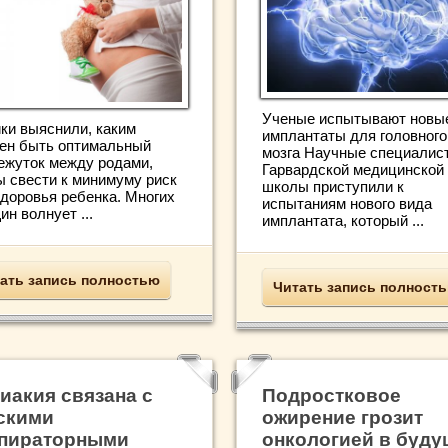
Ученые испытывают новы
ки выяснили, каким
имплантаты для головного
ен быть оптимальный
мозга Научные специалис
ежуток между родами,
Гарвардской медицинской
ы свести к минимуму риск
школы приступили к
здоровья ребенка. Многих
испытаниям нового вида
н волнует ...
имплантата, который ...
ать запись полностью
Читать запись полност
иакия связана с
Подростковое
скими
ожирение грозит
пираторными
онкологией в буд