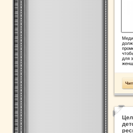
Меди
долж
пром
чтоб
для 
женщи
Чит
Цел
дет
рес