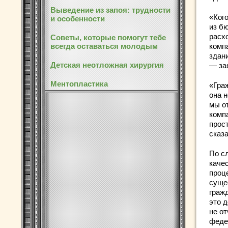
Выведение из запоя: трудности
«Ког
и особенности
из б
расх
Советы, которые помогут тебе
всегда оставаться молодым
комп
здан
Детская неотложная хирургия
— за
Ментопластика
«Гра
она 
мы о
комп
прос
сказа
По с
каче
проце
суще
гражд
это 
не о
феде