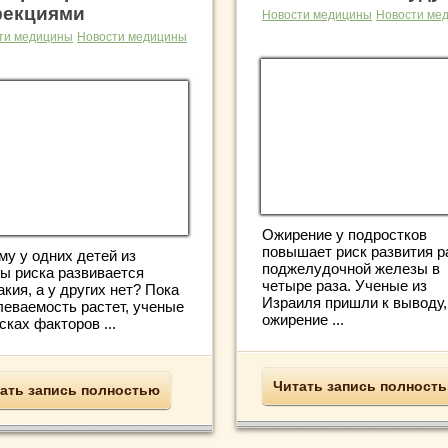
екциями
Новости медицины
Новости ме
ти медицины
Новости медицины
Ожирение у подростков
повышает риск развития р
му у одних детей из
поджелудочной железы в
пы риска развивается
четыре раза. Ученые из
кия, а у других нет? Пока
Израиля пришли к выводу,
леваемость растет, ученые
ожирение ...
сках факторов ...
Читать запись полност
ать запись полностью