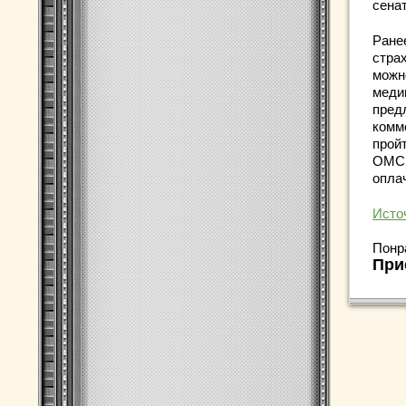
сенат
Ране
стра
можно
медиц
пред
комм
пройт
ОМС 
опла
Исто
Понр
При