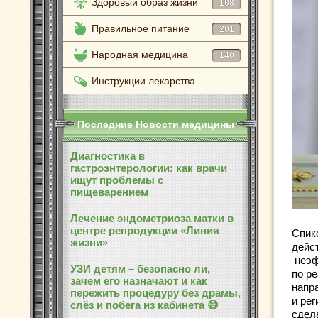
Здоровый образ жизни
108
Правильное питание
201
Народная медицина
140
Инструкции лекарства
Последние Новости медицины
Диагностика в
гастроэнтерологии: как врачи
ищут проблемы с
пищеварением
Лечение эндометриоза матки в
центре репродукции «Линия
Спик
жизни»
дейс
неэф
УЗИ детям – безопасно ли,
по р
зачем его назначают и как
напр
пережить процедуру без драмы,
и ре
слёз и побега из кабинета 😅
сдел