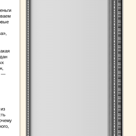
еньги
иваем
овые
а»,
какая
ждан
ых
н,
, —
 из
сть
Почему
ого,