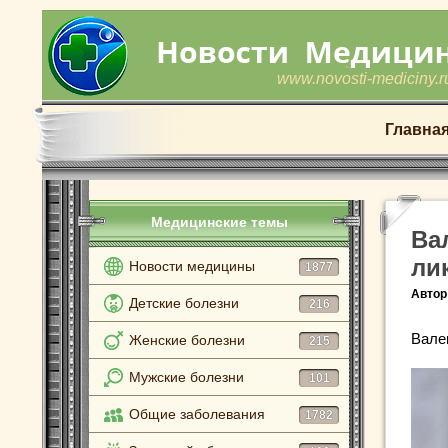
www.novosti-mediciny.r
Главна
Медицинские темы
Ва
ли
Новости медицины
1877
Автор
Детские болезни
216
Вале
Женские болезни
215
Мужские болезни
101
Общие заболевания
1782