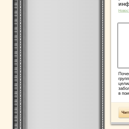
инф
Новос
Поче
груп
целиа
забо
в пои
Чит